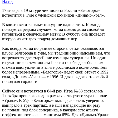
Назад
17 января в 19-м туре чемпионата России «Белогорье»
встретится в Туле с уфимской командой «Динамо-Урал».
В кои-то веки «львам» никуда не надо лететь. Команда
пользуется редким случаем, когда можно дома спокойно
готовиться к следующему матчу. В субботу она проведет
вторую из четырех подряд домашних игр.
Как всегда, когда по разные стороны сетки оказываются
клубы Белгорода и Уфы, мы традиционно напоминаем, что
встречаются две старейшие команды суперлиги. Ни один
из участников чемпионата России не обладает большим
стажем выступлений в элите российского волейбола. Тем
более непрерывным. «Белогорье» ведет свой отсчет с 1992
года, «Динамо-Урал» — с 1996. И для каждого это особый
повод для гордости.
Сейчас они встретятся в 84-й раз. Игра № 83 состоялась
1 ноября прошлого года в рамках четвертого тура на поле
«Урала». В Уфе «Белогорье» выглядело очень уверенно,
выиграло в трех партиях, а наши нападающие ни разу
не попали под блок соперника, в каждом сете атакуя
с эффективностью как минимум 65%. Для «Динамо-Урала»