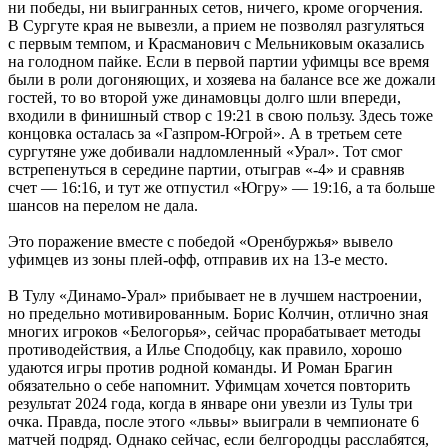
ни победы, ни выигранных сетов, ничего, кроме огорчения.
В Сургуте края не вывезли, а прием не позволял разгуляться
с первым темпом, и Красманович с Мельниковым оказались
на голодном пайке. Если в первой партии уфимцы все время
были в роли догоняющих, и хозяева на балансе все же дожали
гостей, то во второй уже динамовцы долго шли впереди,
входили в финишный створ с 19:21 в свою пользу. Здесь тоже
концовка осталась за «Газпром-Югрой». А в третьем сете
сургутяне уже добивали надломленный «Урал». Тот смог
встрепенуться в середине партии, отыграв «-4» и сравняв
счет — 16:16, и тут же отпустил «Югру» — 19:16, а та больше
шансов на перелом не дала.
Это поражение вместе с победой «Оренбуржья» вывело
уфимцев из зоны плей-офф, отправив их на 13-е место.
В Тулу «Динамо-Урал» прибывает не в лучшем настроении,
но предельно мотивированным. Борис Колчин, отлично зная
многих игроков «Белогорья», сейчас прорабатывает методы
противодействия, а Илье Сподобцу, как правило, хорошо
удаются игры против родной команды. И Роман Брагин
обязательно о себе напомнит. Уфимцам хочется повторить
результат 2024 года, когда в январе они увезли из Тулы три
очка. Правда, после этого «львы» выиграли в чемпионате 6
матчей подряд. Однако сейчас, если белгородцы расслабятся,