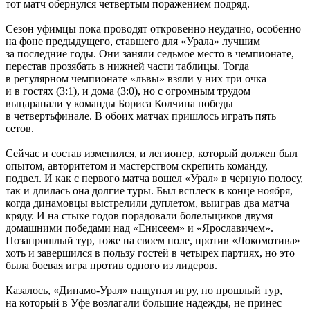
тот матч обернулся четвертым поражением подряд.
Сезон уфимцы пока проводят откровенно неудачно, особенно
на фоне предыдущего, ставшего для «Урала» лучшим
за последние годы. Они заняли седьмое место в чемпионате,
перестав прозябать в нижней части таблицы. Тогда
в регулярном чемпионате «львы» взяли у них три очка
и в гостях (3:1), и дома (3:0), но с огромным трудом
выцарапали у команды Бориса Колчина победы
в четвертьфинале. В обоих матчах пришлось играть пять
сетов.
Сейчас и состав изменился, и легионер, который должен был
опытом, авторитетом и мастерством скрепить команду,
подвел. И как с первого матча вошел «Урал» в черную полосу,
так и длилась она долгие туры. Был всплеск в конце ноября,
когда динамовцы выстрелили дуплетом, выиграв два матча
кряду. И на стыке годов порадовали болельщиков двумя
домашними победами над «Енисеем» и «Ярославичем».
Позапрошлый тур, тоже на своем поле, против «Локомотива»
хоть и завершился в пользу гостей в четырех партиях, но это
была боевая игра против одного из лидеров.
Казалось, «Динамо-Урал» нащупал игру, но прошлый тур,
на который в Уфе возлагали большие надежды, не принес