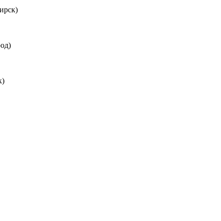
ирск)
од)
к)