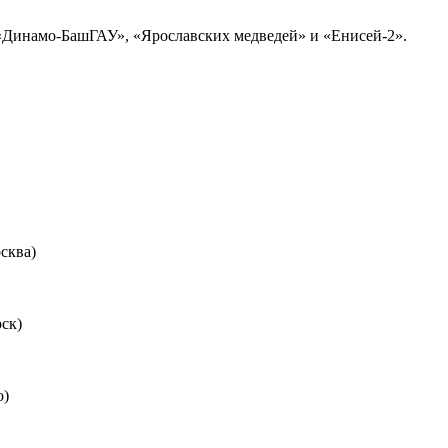
«Динамо-БашГАУ», «Ярославских медведей» и «Енисей-2».
сква)
ск)
о)