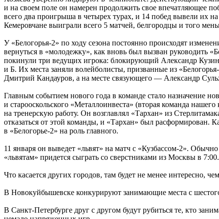
и на своем поле он намерен продолжить свое впечатляющее по
всего два проигрыша в четырех турах, и 14 побед вывели их н
Кемеровчане выиграли всего 5 матчей, белгородцы и того мен
У «Белогорья-2» по ходу сезона постоянно происходят изменени
вернуться в «молодежку», как вновь был вызван руководить «Б
покинули три ведущих игрока: блокирующий Александр Кузин
и Б. Их места заняли волейболисты, призванные из «Белогорь
Дмитрий Кандауров, а на месте связующего — Александр Суль
Главным событием нового года в команде стало назначение н
и старооскольского «Металлоинвеста» (вторая команда нашего 
на тренерскую работу. Он возглавлял «Тархан» из Стерлитамак
отказаться от этой команды, и «Тархан» был расформирован.
в «Белогорье-2» на роль главного.
11 января он выведет «львят» на матч с «Кузбассом-2». Обычно
«львятам» придется сыграть со сверстниками из Москвы в 7:00.
Что касается других городов, там будет не менее интересно, че
В Новокуйбышевске конкурируют занимающие места с шестог
В Санкт-Петербурге друг с другом будут рубиться те, кто зани
немало напряженных игр.