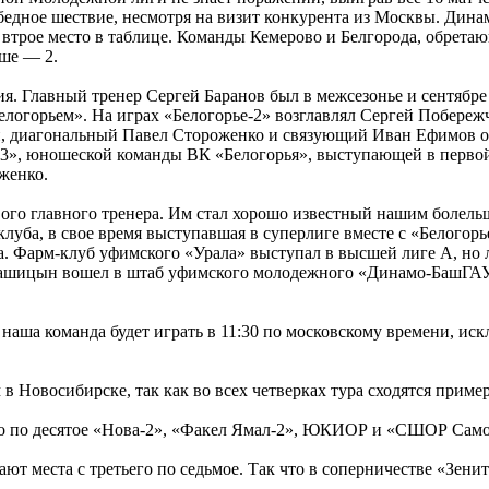
бедное шествие, несмотря на визит конкурента из Москвы. Дина
а втрое место в таблице. Команды Кемерово и Белгорода, обрета
ьше — 2.
я. Главный тренер Сергей Баранов был в межсезонье и сентябре 
елогорьем». На играх «Белогорье-2» возглавлял Сергей Побереж
, диагональный Павел Стороженко и связующий Иван Ефимов о
я-3», юношеской команды ВК «Белогорья», выступающей в первой
женко.
ового главного тренера. Им стал хорошо известный нашим боле
клуба, в свое время выступавшая в суперлиге вместе с «Белогор
а. Фарм-клуб уфимского «Урала» выступал в высшей лиге А, но 
 Кашицын вошел в штаб уфимского молодежного «Динамо-БашГАУ
 наша команда будет играть в 11:30 по московскому времени, иск
м в Новосибирске, так как во всех четверках тура сходятся прим
о по десятое «Нова-2», «Факел Ямал-2», ЮКИОР и «СШОР Само
мают места с третьего по седьмое. Так что в соперничестве «Зен