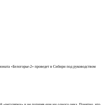
оната «Белогорье-2» проведет в Сибири под руководством
«регулярки» и не потеряв еще ни одного очка. Понятно, что