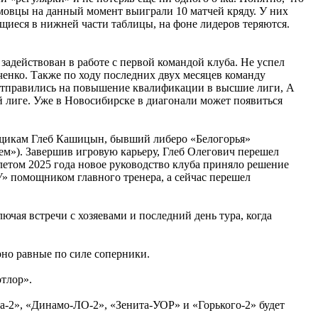
мовцы на данный момент выиграли 10 матчей кряду. У них
ющиеся в нижней части таблицы, на фоне лидеров теряются.
задействован в работе с первой командой клуба. Не успел
ченко. Также по ходу последних двух месяцев команду
тправились на повышение квалификации в высшие лиги, А
 лиге. Уже в Новосибирске в диагонали может появиться
льщикам Глеб Кашицын, бывший либеро «Белогорья»
ьем»). Завершив игровую карьеру, Глеб Олегович перешел
летом 2025 года новое руководство клуба приняло решение
» помощником главного тренера, а сейчас перешел
лючая встречи с хозяевами и последний день тура, когда
ерно равные по силе соперники.
тлор».
ита-2», «Динамо-ЛО-2», «Зенита-УОР» и «Горького-2» будет