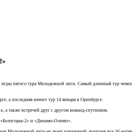
2»
 игры пятого тура Молодежной лиги. Самый длинный тур чемпи
ге, а последняя начнет тур 14 января в Оренбурге.
х, а также встречей друг с другом команд-спутников.
 «Белогорье-2» и «Динамо-Олимп».
н Молодежной лиги не знает поражений, выиграв все 16 матчей 