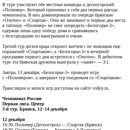
В туре участвуют обе местные команды и десногорский
«Полимер». Который принимал у себя два первых раунда
чемпионата. В них доминировали по очереди брянские
«Охотно» и «Спартак». Они же занимают и первые два места
в таблице. «Полимер» не смог опередить «Белогорье-3»,
одержав лишь одну победу дома и сравнявшись
с белгородцами по выигрышам и очкам.
Третий тур десногорцы откроют матчем с не знающим еще
поражений «Спартаком», а «Белогорье-3» в вечерней
программе первого дня встретится с «Охотно». В дебютном
туре эта брянская дружина выиграла у «львят» — 3:1.
Завтра, 13 декабря, «Белогорье-3» проведет игру
с «Полимером», а завершит тур поединком со «Спартаком».
Трансляции и записи игр доступны на сайте volley.ru.
Чемпионат России
Первая лига. Центр
3-й тур. Брянск, 12−14 декабря
12 декабря
16:30. Полимер (Десногорск) — Спартак (Брянск)
18:30. Охотно (Брянск) — Белогорье-3 (Белгород)