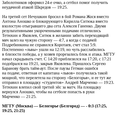
Заболотников оформил 24-е очко, а сетбол помог получить
неудачной атакой Шкредов — 19:25.
На третий сет Нечушкин бросил в бой Романа Жося вместо
Антона Аношко и блокирующего Кирилла Ситюка вместо
вхолостую отыгравшего два сета Алексея Ганенко. Двумя
результативными укороченными подачами отличились
Тетюхин и Яковлев, Ситюк в желании забить переходящий
мяч залез на чужую сторону — 4:7, а когда с подачей
Подребинкина не справился Коротаев, счет стал 5:9.
Постепенно «львы» ушли на 12:19, но чуть расслабились
в близости победы, а у хозяев прорезались блок и атака. МГТУ
начал скрадывать счет. С 14:20 приблизился на 17:20, с 17:21
подобрался на 19:21, закрыв Яковлева. Пришлось Сергею
Баранову брать тайм-аут. После паузы Гетман ошибся
на подаче, ответная от капитана «львов» получилась такой
мощной, что перелетела на сторону «Белогорья», и ее тут же
отправил в площадку «студентов» Андрей Марченко — 19:23.
Тетюхин влепил свой третий эйс за матч. На площадку
вернулся Аношко, чтобы на сетболе попасть в руки
Марченко — 21:25.
МГТУ (Москва) — Белогорье (Белгород) — - 0:3 (17:25,
19:25, 21:25)