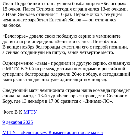
Иван Подребинкин стал лучшим бомбардиром «Белогорья» —
15 очков. Павел Тетюхин сегодня ограничился 13-ю очками,
а Иван Яковлев отличился 10 раз. Первое очко в текущем
чемпионате заработал Евгений Жогов — он отличился
на блоке.
«Белогорье» довело свою победную серию в чемпионате
до пяти игр и опередило «Зенит» из Санкт-Петербурга.
В конце ноября белгородцы сместили его с первой позиции,
а сейчас отодвинули на пятую, заняв четвертое место.
Одновременно «львы» продлили и другую серию, связанную
с МГТУ. В 30-й игре между этими командами в российской
суперлиге белгородцы одержали 20-ю победу, а сегодняшний
выигрыш стал для них уже одиннадцатым подряд.
Следующий матч чемпионата страны наша команда проведет
снова на выезде. 13-й тур «Белогорье» проведет в Сосновом
Бору, где 13 декабря в 17:00 сразится с «Динамо-ЛО».
Фото В К
МГТУ
9 декабря 2025
МГТУ – «Белогорье». Комментарии после матча