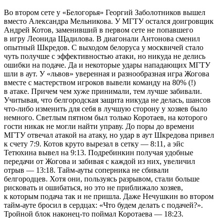
Во втором сете у «Белогорья» Георгий Заболотников вышел
вместо Александра Мельникова. У МГТУ остался доигровщик
Андрей Котов, заменивший в первом сете не попавшего
в игру Леонида Щадилова. В диагонали Антонова сменил
опытный Шкредов. С выходом белоруса у москвичей стало
чуть получше с эффективностью атаки, но никуда не делись
ошибки на подаче. Да и некоторые удары нападающих МГТУ
шли в аут. У «львов» уверенная и разнообразная игра Жогова
вместе с мастерством игроков вывели команду на 80% (!)
в атаке. Причем чем хуже принимали, тем лучше забивали.
Учитывая, что белгородская защита никуда не делась, шансов
что-либо изменить для себя в лучшую сторону у хозяев было
немного. Светлым пятном был только Коротаев, на которого
гости никак не могли найти управу. До поры до времени
МГТУ отвечал атакой на атаку, но удар в аут Шкредова привел
к счету 7:9. Котов круто вырезал в сетку — 8:11, а эйс
Тетюхина вывел на 9:13. Подребинкин получая удобные
передачи от Жогова и забивая с каждой из них, увеличил
отрыв — 13:18. Тайм-ауты соперника не сбивали
белгородцев. Хотя они, пользуясь разрывом, стали больше
рисковать и ошибаться, но это не приближало хозяев,
к которым подача так и не пришла. Даже Нечушкин во втором
тайм-ауте бросил в сердцах: «Что будем делать с подачей?».
Тройной блок наконец-то поймал Коротаева — 18:23.