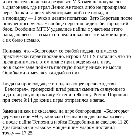
и основательно делали результат. У Хозяев не получалось
в диагонали, где играл Денис Антонов либо не продирался
через блок и защиту «Белогорья», либо не попадал
в площадку — 1 очко в девяти попытках. Зато Коротаев после
полученного «чехла» вообще перестал видеть белгородский
блок. Особенно МГТУ удавались пайпы с участием этого
нападающего — за матч он реализовал все эти комбинации,
а их было немало.
Понимая, что «Белогорье» со слабой подачи снимается
практически гарантированно, игроки МГТУ пытались что-то
предпринимать в этом плане при вводе мяча в игру,
но в своем зале поймать плотную подачу никак не могли.
Ошибками отмечался каждый из них.
Глядя на происходящее и подавляющее превосходство
«Белогорья», тренерский штаб решил сменить связующего
и дать игровую практику Евгению Жогову. Роман Порошин
при счете 9:14 до конца игры отправился в запас.
Замена никак не сказалась на игре белгородцев. «Белогорье»
держало свои «+6», забивало без шансов для блока хозяев,
а после пайпа Тетюхина и эйса Подребинкина сделало 11:20.
Диагональный «львов» мощнейшим ударом поставил
точку — 17:25.