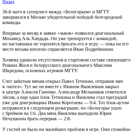
Назад
30-й матч в суперлиге между «Белогорьем» и МГТУ
завершился в Москве убедительной победой белгородской
команды.
Впервые за месяц в заявке «львов» появился диагональный
Мохамед Аль Хачдади. Он уже тренируется с командой,
но наставники не торопятся бросать его в игру — пока на его
месте весьма неплохо справляется Иван Подребинкин.
Хозяева удивили отсутствием в стартовом составе связующего
Романа Жося и белорусского диагонального Максима
Шкредова, основных игроков МГТУ.
Счет забитым мячам открыл Павел Тетюхин, отправив мяч
в «котел». Тут же он вместе с Иваном Яковлевым закрыл
в центре Алексея Ганенко. Александр Мельников отметился
эйсом, а еще один блок Тетюхина и Яковлева стал преградой
уже для доигровщика Ивана Коротаева — 0:4. Тот блок-аутом
исправился в следующем розыгрыше, но «Белогорье ушло
с брейком на 1:6. Два мяча Яковлева вынудили Юрия
Нечушкина брать перерыв — 2:8.
У гостей не было ни малейших проблем в игре. Они спокойно