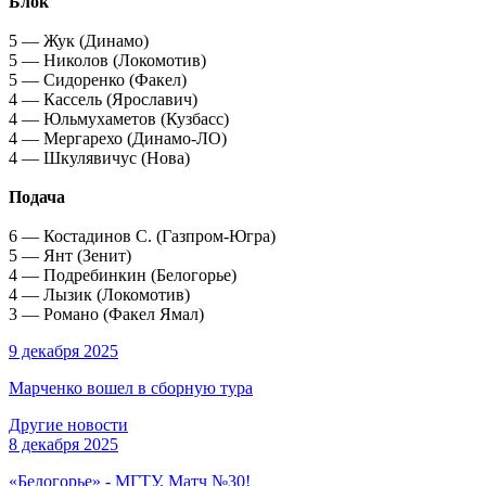
Блок
5 — Жук (Динамо)
5 — Николов (Локомотив)
5 — Сидоренко (Факел)
4 — Кассель (Ярославич)
4 — Юльмухаметов (Кузбасс)
4 — Мергарехо (Динамо-ЛО)
4 — Шкулявичус (Нова)
Подача
6 — Костадинов С. (Газпром-Югра)
5 — Янт (Зенит)
4 — Подребинкин (Белогорье)
4 — Лызик (Локомотив)
3 — Романо (Факел Ямал)
9 декабря 2025
Марченко вошел в сборную тура
Другие новости
8 декабря 2025
«Белогорье» - МГТУ. Матч №30!