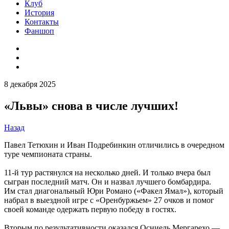
Клуб
История
Контакты
Фаншоп
8 декабря 2025
«Львы» снова в числе лучших!
Назад
Павел Тетюхин и Иван Подребинкин отличились в очередном
туре чемпионата страны.
11-й тур растянулся на несколько дней. И только вчера был
сыгран последний матч. Он и назвал лучшего бомбардира.
Им стал диагональный Юри Романо («Факел Ямал»), который
набрал в выездной игре с «Оренбуржьем» 27 очков и помог
своей команде одержать первую победу в гостях.
Вторым по результативности оказался Осниель Мергарехо —