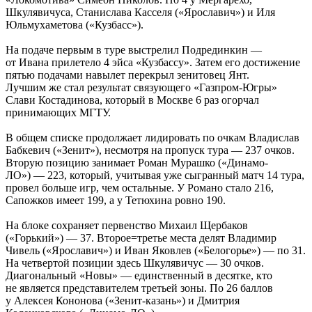
Шкулявичуса, Станислава Касселя («Ярославич») и Иля
Юльмухаметова («Кузбасс»).
На подаче первым в туре выстрелил Подрединкин —
от Ивана прилетело 4 эйса «Кузбассу». Затем его достижение
пятью подачами навылет перекрыл зенитовец Янт.
Лучшим же стал результат связующего «Газпром-Югры»
Слави Костадинова, который в Москве 6 раз огорчал
принимающих МГТУ.
В общем списке продолжает лидировать по очкам Владислав
Бабкевич («Зенит»), несмотря на пропуск тура — 237 очков.
Вторую позицию занимает Роман Мурашко («Динамо-
ЛО») — 223, который, учитывая уже сыгранный матч 14 тура,
провел больше игр, чем остальные. У Романо стало 216,
Сапожков имеет 199, а у Тетюхина ровно 190.
На блоке сохраняет первенство Михаил Щербаков
(«Горький») — 37. Второе=третье места делят Владимир
Чивель («Ярославич») и Иван Яковлев («Белогорье») — по 31.
На четвертой позиции здесь Шкулявичус — 30 очков.
Диагональный «Новы» — единственный в десятке, кто
не является представителем третьей зоны. По 26 баллов
у Алексея Кононова («Зенит-казань») и Дмитрия