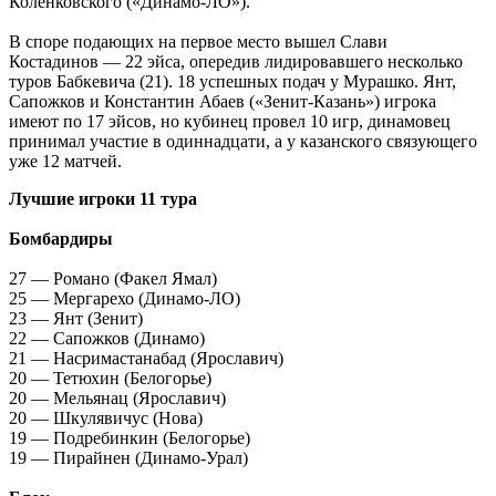
Коленковского («Динамо-ЛО»).
В споре подающих на первое место вышел Слави
Костадинов — 22 эйса, опередив лидировавшего несколько
туров Бабкевича (21). 18 успешных подач у Мурашко. Янт,
Сапожков и Константин Абаев («Зенит-Казань») игрока
имеют по 17 эйсов, но кубинец провел 10 игр, динамовец
принимал участие в одиннадцати, а у казанского связующего
уже 12 матчей.
Лучшие игроки 11 тура
Бомбардиры
27 — Романо (Факел Ямал)
25 — Мергарехо (Динамо-ЛО)
23 — Янт (Зенит)
22 — Сапожков (Динамо)
21 — Насримастанабад (Ярославич)
20 — Тетюхин (Белогорье)
20 — Мельянац (Ярославич)
20 — Шкулявичус (Нова)
19 — Подребинкин (Белогорье)
19 — Пирайнен (Динамо-Урал)