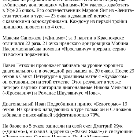
кубинскому доигровщику «Динамо-ЛО» удалось заработать
в Уфе 25 очков. Его соотечественник Марлон Янт из «Зенита»
стал третьим в туре — 23 очка в домашней встрече
с казанскими одноклубниками. Каждому из первой тройки
пришлось провести по 4 сета.
Максим Сапожков («Динамо») за 3 партии в Красноярске
отличился 22 раза. 21 очко иранского доигровщика Мобина
Насримастанабада помогли «Ярославичу» прервать серию
из восьми поражений.
Павел Тетюхин продолжает забивать на уровне хорошего
диагонального и в очередной раз вышел на 20 очков. После 29
очков в Санкт-Петербурге в домашнем матче с «Кузбассом»
он остановился на этой отметке. Этот результат в тех же
четырех партиях повторили диагональные Никола Мельянац
(«Ярославич») и Романас Шкулявичус «Нова».
Диагональный Иван Подребинкин принес «Белогорью» 19
очков. Из крайних нападающих в туре только он и Сапожков
забивали с высочайшей эффективностью 70%.
На блоке по 5 очков записали на свой счет Дмитрий Жук
(«Динамо»), михаил Сидоренко («Факел Ямал») и связующий
«Локомотива» Симеон Николов. По 4 у Мергарехо,