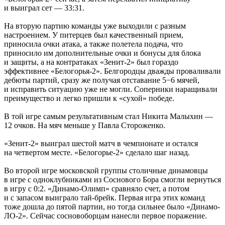
и выиграл сет — 33:31.
На вторую партию команды уже выходили с разным
настроением. У питерцев был качественный прием,
приносила очки атака, а также полетела подача, что
приносило им дополнительные очки и бонусы для блока
и защиты, а на контратаках «Зенит-2» был гораздо
эффективнее «Белогорья-2». Белгородцы дважды проваливали
дебюты партий, сразу же получая отставание 5−6 мячей,
и исправить ситуацию уже не могли. Соперники наращивали
преимущество и легко пришли к «сухой» победе.
В той игре самым результативным стал Никита Малыхин —
12 очков. На мяч меньше у Павла Стороженко.
«Зенит-2» выиграл шестой матч в чемпионате и остался
на четвертом месте. «Белогорье-2» сделало шаг назад.
Во второй игре московской группы столичные динамовцы
в игре с одноклубниками из Соснового Бора смогли вернуться
в игру с 0:2. «Динамо-Олимп» сравняло счет, а потом
и с запасом выиграло тай-брейк. Первая игра этих команд
тоже дошла до пятой партии, но тогда сильнее было «Динамо-
ЛО-2». Сейчас сосновоборцам нанесли первое поражение.