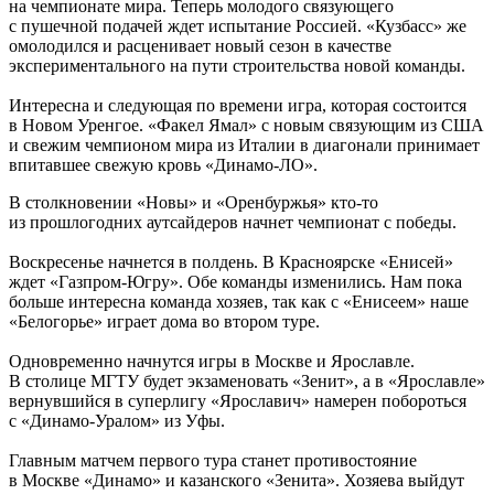
на чемпионате мира. Теперь молодого связующего
с пушечной подачей ждет испытание Россией. «Кузбасс» же
омолодился и расценивает новый сезон в качестве
экспериментального на пути строительства новой команды.
Интересна и следующая по времени игра, которая состоится
в Новом Уренгое. «Факел Ямал» с новым связующим из США
и свежим чемпионом мира из Италии в диагонали принимает
впитавшее свежую кровь «Динамо-ЛО».
В столкновении «Новы» и «Оренбуржья» кто-то
из прошлогодних аутсайдеров начнет чемпионат с победы.
Воскресенье начнется в полдень. В Красноярске «Енисей»
ждет «Газпром-Югру». Обе команды изменились. Нам пока
больше интересна команда хозяев, так как с «Енисеем» наше
«Белогорье» играет дома во втором туре.
Одновременно начнутся игры в Москве и Ярославле.
В столице МГТУ будет экзаменовать «Зенит», а в «Ярославле»
вернувшийся в суперлигу «Ярославич» намерен побороться
с «Динамо-Уралом» из Уфы.
Главным матчем первого тура станет противостояние
в Москве «Динамо» и казанского «Зенита». Хозяева выйдут