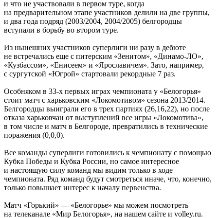
и что не участвовали в первом туре, когда
на предварительном этапе участников делили на две группы,
и два года подряд (2003/2004, 2004/2005) белгородцы
вступали в борьбу во втором туре.
Из нынешних участников суперлиги ни разу в дебюте
не встречались еще с питерским «Зенитом», «Динамо-ЛО»,
«Кузбассом», «Енисеем» и «Ярославичем». Зато, например,
с сургутской «Югрой» стартовали рекордные 7 раз.
Особняком в 33-х первых играх чемпионата у «Белогорья»
стоит матч с харьковским «Локомотивом» сезона 2013/2014.
Белгородцы выиграли его в трех партиях (26,16,22), но после
отказа харьковчан от выступлений все игры «Локомотива»,
в том числе и матч в Белгороде, превратились в технические
поражения (0,0,0).
Все команды суперлиги готовились к чемпионату с помощью
Кубка Победы и Кубка России, но самое интересное
и настоящую силу команд мы видим только в ходе
чемпионата. Ряд команд будут смотреться иначе, что, конечно,
только повышает интерес к началу первенства.
Матч «Горький» — «Белогорье» мы можем посмотреть
на телеканале «Мир Белогорья», на нашем сайте и volley.ru.