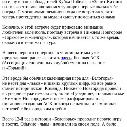
на игру в ранге обладателей Кубка Победы, а «Зенит-Казань»
на только что завершившемся турнире впервые оказался без
наград. С москвичами чемпион тогда не встретился, зато
теперь претенденты на медали смогут помериться силами.
Конечно, к этой встрече будет приковано внимание
любителей волейбола, поэтому встреча в Нижнем Новгороде
«Горького» и «Белгорья», которая начинается в то же время,
окажется в тени матча тура.
Нашего первого соперника в чемпионате мы уже
представляли ранее — читать
здесь
. Бывшая АСК
(Ассоциация спортивных клубов) сменила название
н «Горький».
Эта вроде бы обычная календарная игра для «Белогорья»
не несет для «львов» никаких круглых цифр, но все равно
станет исторической. Команды Нижнего Новгорода провели
в суперлиге уже немало лет, но ни «Губерния», ставшая позже
«Нижним Новгородом» и позже расформированная,
ни заново созданная АСК никогда не начинали чемпионат
встречей с белгородским клубом.
Всего 12-й раз в истории «Белогорье» проводит первую игру
в гостях. Обычно «львы» начинали на своем поле. А было