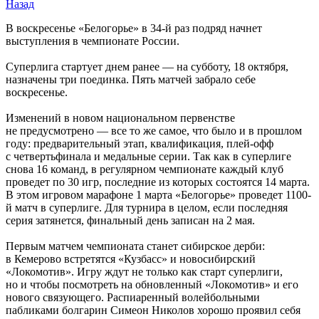
Назад
В воскресенье «Белогорье» в 34-й раз подряд начнет
выступления в чемпионате России.
Суперлига стартует днем ранее — на субботу, 18 октября,
назначены три поединка. Пять матчей забрало себе
воскресенье.
Изменений в новом национальном первенстве
не предусмотрено — все то же самое, что было и в прошлом
году: предварительный этап, квалификация, плей-офф
с четвертьфинала и медальные серии. Так как в суперлиге
снова 16 команд, в регулярном чемпионате каждый клуб
проведет по 30 игр, последние из которых состоятся 14 марта.
В этом игровом марафоне 1 марта «Белогорье» проведет 1100-
й матч в суперлиге. Для турнира в целом, если последняя
серия затянется, финальный день записан на 2 мая.
Первым матчем чемпионата станет сибирское дерби:
в Кемерово встретятся «Кузбасс» и новосибирский
«Локомотив». Игру ждут не только как старт суперлиги,
но и чтобы посмотреть на обновленный «Локомотив» и его
нового связующего. Распиаренный волейбольными
пабликами болгарин Симеон Николов хорошо проявил себя