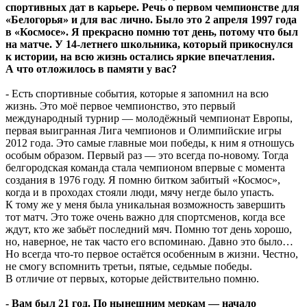
спортивных дат в карьере. Речь о первом чемпионстве для
«Белогорья» и для вас лично. Было это 2 апреля 1997 года
в «Космосе». Я прекрасно помню тот день, потому что был
на матче. У 14-летнего школьника, который прикоснулся
к истории, на всю жизнь остались яркие впечатления.
А что отложилось в памяти у вас?
- Есть спортивные события, которые я запомнил на всю
жизнь. Это моё первое чемпионство, это первый
международный турнир — молодёжный чемпионат Европы,
первая выигранная Лига чемпионов и Олимпийские игры
2012 года. Это самые главные мои победы, к ним я отношусь
особым образом. Первый раз — это всегда по-новому. Тогда
белгородская команда стала чемпионом впервые с момента
создания в 1976 году. Я помню битком забитый «Космос»,
когда и в проходах стояли люди, мячу негде было упасть.
К тому же у меня была уникальная возможность завершить
тот матч. Это тоже очень важно для спортсменов, когда все
ждут, кто же забьёт последний мяч. Помню тот день хорошо,
но, наверное, не так часто его вспоминаю. Давно это было…
Но всегда что-то первое остаётся особенным в жизни. Честно,
не смогу вспомнить третьи, пятые, седьмые победы.
В отличие от первых, которые действительно помню.
- Вам был 21 год. По нынешним меркам — начало