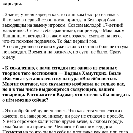
карьеры.
- Знаете, у меня карьера как-то слишком быстро началась.
Я только в первый сезон после приезда в Белгород был
выходящим на замену игроком. Совсем молодой 17-летний
мальчишка. Сейчас себя сравниваю, например, с Максимом
Лапшиным, который в таком же возрасте, смотрю на него,
что-то похожее подмечаю. То был первый год.
А со следующего сезона я уже встал в состав и больше оттуда
не выходил. Времени на раскачку, по сути, не было. Сразу
к делу!
- К сожалению, с нами сегодня нет одного из главных
творцов того достижения — Вадима Хамутцких. Возле
«Космоса» установлена скульптура «Волейболисты».
Многие считают, что скульптор изобразил не только вас,
но и в том числе выдающегося связующего, вашего
товарища. Расскажите о Вадиме, что хотелось бы поведать
о нём именно сейчас?
- Это добрейшей души человек. Что касается человеческих
качеств, он, наверное, никому ни разу не отказал в просьбе.
У него огромное количество друзей везде, в любом городе,
куда бы мы ни приехали. Человек с большим сердцем.
Несмотря на то что он вёл себя на площадке как лев или тигр.