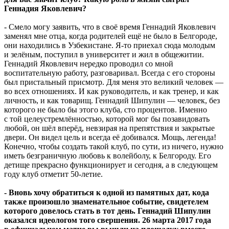
Геннадия Яковлевич?
- Смело могу заявить, что в своё время Геннадий Яковлевич
заменял мне отца, когда родителей ещё не было в Белгороде,
они находились в Узбекистане. Я-то приехал сюда молодым
и зелёным, поступил в университет и жил в общежитии.
Геннадий Яковлевич нередко проводил со мной
воспитательную работу, разговаривал. Всегда с его стороны
был пристальный присмотр. Для меня это великий человек —
во всех отношениях. И как руководитель, и как тренер, и как
личность, и как товарищ. Геннадий Шипулин — человек, без
которого не было бы этого клуба, сто процентов. Именно
с той целеустремлённостью, которой мог бы позавидовать
любой, он шёл вперёд, невзирая на препятствия и закрытые
двери. Он видел цель и всегда её добивался. Мощь, легенда!
Конечно, чтобы создать такой клуб, по сути, из ничего, нужно
иметь безграничную любовь к волейболу, к Белгороду. Его
детище прекрасно функционирует и сегодня, а в следующем
году клуб отметит 50-летие.
- Вновь хочу обратиться к одной из памятных дат, кода
также произошло знаменательное событие, свидетелем
которого довелось стать в тот день. Геннадий Шипулин
оказался идеологом того свершения. 26 марта 2017 года