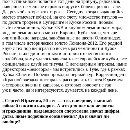
посчастливилось попасть в тот день на трибуну, радовался,
наверное, не меньше игроков и других болельщиков в зале.
Да, речь об авторе этих строк… Сегодня, когда выдающийся
мастер отмечает юбилей, на его счету множество титулов —
по десять трофеев в Суперлиге и Кубке России, победы
в Лиге чемпионов, Кубке ЕКВ и клубном чемпионате мира,
медали чемпионатов мира и Европы, Кубка мира, четыре
олимпийские награды, завоёванные на шести Олимпиадах,
в том числе историческое золото Лондона-2012. Его родной
клуб с тех пор выиграл по восемь раз чемпионат и Кубок
России, стал единственным в истории отечественного
волейбола, кому удалось завоевать все европейские кубки, все
официальные клубные титулы. С легендарным игроком, ныне
директором «Белогорья» мы встретились в Туле, где в рамках
Кубка 80-летия Победы проходил первый тур. Корреспондент
«Красной звезды» постарался расспросить Сергея Юрьевича
о сторонах жизни и карьеры, о которых говорят не так
уж и часто, да и интересуются, думается, не каждый день.
- Сергей Юрьевич, 50 лет — это, наверное, главный
юбилей в жизни каждого. А что для вас как человека
и гражданина, выдающегося спортсмена значат цифры,
даты, иные подобные обозначения? Да и значат ли
вообще?