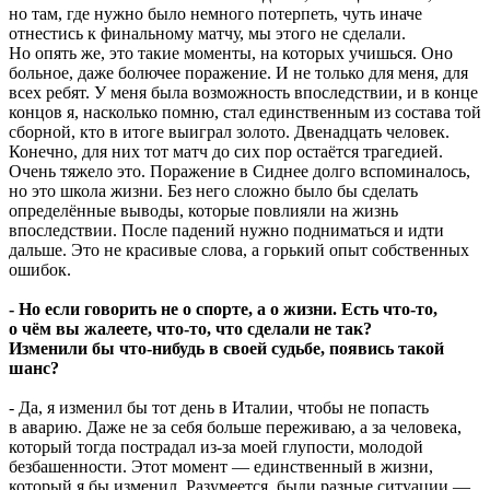
но там, где нужно было немного потерпеть, чуть иначе
отнестись к финальному матчу, мы этого не сделали.
Но опять же, это такие моменты, на которых учишься. Оно
больное, даже болючее поражение. И не только для меня, для
всех ребят. У меня была возможность впоследствии, и в конце
концов я, насколько помню, стал единственным из состава той
сборной, кто в итоге выиграл золото. Двенадцать человек.
Конечно, для них тот матч до сих пор остаётся трагедией.
Очень тяжело это. Поражение в Сиднее долго вспоминалось,
но это школа жизни. Без него сложно было бы сделать
определённые выводы, которые повлияли на жизнь
впоследствии. После падений нужно подниматься и идти
дальше. Это не красивые слова, а горький опыт собственных
ошибок.
- Но если говорить не о спорте, а о жизни. Есть что-то,
о чём вы жалеете, что-то, что сделали не так?
Изменили бы что-нибудь в своей судьбе, появись такой
шанс?
- Да, я изменил бы тот день в Италии, чтобы не попасть
в аварию. Даже не за себя больше переживаю, а за человека,
который тогда пострадал из-за моей глупости, молодой
безбашенности. Этот момент — единственный в жизни,
который я бы изменил. Разумеется, были разные ситуации —