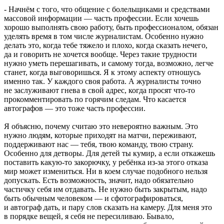
- Начнём с того, что общение с болельщиками и средствами
массовой информации — часть профессии. Если хочешь
хорошо выполнять свою работу, быть профессионалом, обязан
уделять время в том числе журналистам. Особенно нужно
делать это, когда тебе тяжело и плохо, когда сказать нечего,
да и говорить не хочется вообще. Через такие трудности
нужно уметь перешагивать, и самому тогда, возможно, легче
станет, когда выговоришься. Я к этому аспекту отношусь
именно так. У каждого своя работа. А журналисты точно
не заслуживают гнева в свой адрес, когда просят что-то
прокомментировать по горячим следам. Что касается
автографов — это тоже часть профессии.
Я объясню, почему считаю это невероятно важным. Это
нужно людям, которые приходят на матчи, переживают,
поддерживают нас — тебя, твою команду, твою страну.
Особенно для детворы. Для детей ты кумир, а если откажешь
поставить какую-то закорючку, у ребёнка из-за этого отказа
мир может измениться. Ни в коем случае подобного нельзя
допускать. Есть возможность, значит, надо обязательно
частичку себя им отдавать. Не нужно быть закрытым, надо
быть обычным человеком — и сфотографироваться,
и автограф дать, и пару слов сказать на камеру. Для меня это
в порядке вещей, я себя не пересиливаю. Бывало,