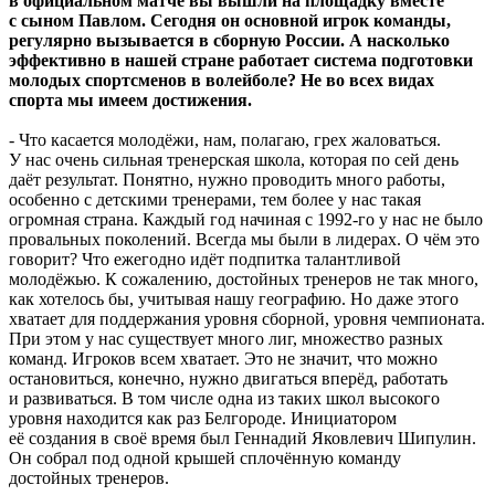
в официальном матче вы вышли на площадку вместе
с сыном Павлом. Сегодня он основной игрок команды,
регулярно вызывается в сборную России. А насколько
эффективно в нашей стране работает система подготовки
молодых спортсменов в волейболе? Не во всех видах
спорта мы имеем достижения.
- Что касается молодёжи, нам, полагаю, грех жаловаться.
У нас очень сильная тренерская школа, которая по сей день
даёт результат. Понятно, нужно проводить много работы,
особенно с детскими тренерами, тем более у нас такая
огромная страна. Каждый год начиная с 1992-го у нас не было
провальных поколений. Всегда мы были в лидерах. О чём это
говорит? Что ежегодно идёт подпитка талантливой
молодёжью. К сожалению, достойных тренеров не так много,
как хотелось бы, учитывая нашу географию. Но даже этого
хватает для поддержания уровня сборной, уровня чемпионата.
При этом у нас существует много лиг, множество разных
команд. Игроков всем хватает. Это не значит, что можно
остановиться, конечно, нужно двигаться вперёд, работать
и развиваться. В том числе одна из таких школ высокого
уровня находится как раз Белгороде. Инициатором
её создания в своё время был Геннадий Яковлевич Шипулин.
Он собрал под одной крышей сплочённую команду
достойных тренеров.