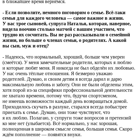
в ближайшее время вернёмся.
- Если позволите, немного поговорим о семье. Всё-таки
семья для каждого человека — самое важное в жизни.
У вас трое сыновей, супруга Наталья, которая, наверное,
видела воочию столько матчей с вашим участием, что
трудно их сосчитать. Вы не раз рассказывали о семейной
жизни, но больше о членах семьи, о родителях. А какой
вы сын, муж и отец?
- Надеюсь, что нормальный, хороший, больше чем уверен
(смеётся). У меня замечательные родители, которых я люблю
и которые любят меня. Я никогда не был обделён их любовью.
У нас очень тёплые отношения. Я безмерно уважаю
родителей. Думаю, и своим детям я всегда дарил и дарю
максимальную любовь и заботу. Они не были обделены этим,
хотя порой из-за специфики профессиональной деятельности
не хватало времени, потому что, будучи спортсменом,
не имеешь возможности каждый день возвращаться домой.
Приходилось скучать в разлуке, старался всегда побыстрее
приехать к семье. Думаю, они тоже чувствуют, что
я их люблю. Полагаю, у супруги тоже вопросов и претензий
ко мне нет (улыбается). Всё нормально, у нас хорошая,
полноценная в широком смысле семья, большая семья. Скоро
ждём пополнение — появятся внуки.