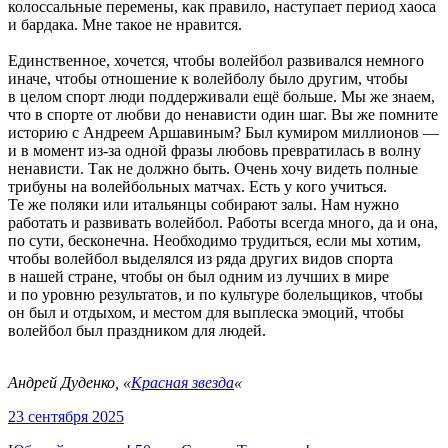
колоссальные перемены, как правило, наступает период хаоса
и бардака. Мне такое не нравится.
Единственное, хочется, чтобы волейбол развивался немного
иначе, чтобы отношение к волейболу было другим, чтобы
в целом спорт люди поддерживали ещё больше. Мы же знаем,
что в спорте от любви до ненависти один шаг. Вы же помните
историю с Андреем Аршавиным? Был кумиром миллионов —
и в момент из-за одной фразы любовь превратилась в волну
ненависти. Так не должно быть. Очень хочу видеть полные
трибуны на волейбольных матчах. Есть у кого учиться.
Те же поляки или итальянцы собирают залы. Нам нужно
работать и развивать волейбол. Работы всегда много, да и она,
по сути, бесконечна. Необходимо трудиться, если мы хотим,
чтобы волейбол выделялся из ряда других видов спорта
в нашей стране, чтобы он был одним из лучших в мире
и по уровню результатов, и по культуре болельщиков, чтобы
он был и отдыхом, и местом для выплеска эмоций, чтобы
волейбол был праздником для людей.
Андрей Дуденко, «
Красная звезда
«
23 сентября 2025