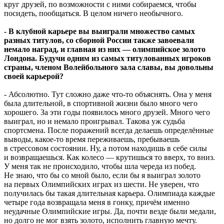
круг друзей, по возможности с ними собираемся, чтобы
посидеть, пообщаться. В целом ничего необычного.
- В клубной карьере вы выиграли множество самых
разных титулов, со сборной России также завоевали
немало наград, и главная из них — олимпийское золото
Лондона. Будучи одним из самых титулованных игроков
страны, членом Волейбольного зала славы, вы довольны
своей карьерой?
- Абсолютно. Тут сложно даже что-то объяснять. Она у меня
была длительной, в спортивной жизни было много чего
хорошего. За эти годы появилось много друзей. Много чего
выиграл, но и немало проигрывал. Такова уж судьба
спортсмена. После поражений всегда делаешь определённые
выводы, какое-то время переживаешь, пребываешь
в стрессовом состоянии. Ну, а потом находишь в себе силы
и возвращаешься. Как колесо — крутишься то вверх, то вниз.
У меня так не происходило, чтобы шла череда из побед.
Не знаю, что бы со мной было, если бы я выиграл золото
на первых Олимпийских играх из шести. Не уверен, что
получилась бы такая длительная карьера. Олимпиада каждые
четыре года возвращала меня в гонку, причём именно
неудачные Олимпийские игры. Да, почти везде были медали,
но долго не мог взять золото, исполнить главную мечту.