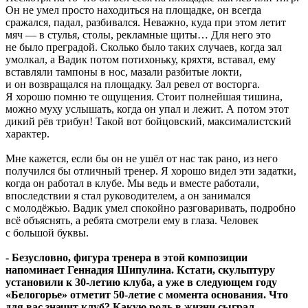
Он не умел просто находиться на площадке, он всегда
сражался, падал, разбивался. Неважно, куда при этом летит
мяч — в стулья, столы, рекламные щиты… Для него это
не было преградой. Сколько было таких случаев, когда зал
умолкал, а Вадик потом потихоньку, кряхтя, вставал, ему
вставляли тампоны в нос, мазали разбитые локти,
и он возвращался на площадку. Зал ревел от восторга.
Я хорошо помню те ощущения. Стоит полнейшая тишина,
можно муху услышать, когда он упал и лежит. А потом этот
дикий рёв трибун! Такой вот бойцовский, максималистский
характер.
Мне кажется, если бы он не ушёл от нас так рано, из него
получился бы отличный тренер. Я хорошо видел эти задатки,
когда он работал в клубе. Мы ведь и вместе работали,
впоследствии я стал руководителем, а он занимался
с молодёжью. Вадик умел спокойно разговаривать, подробно
всё объяснять, а ребята смотрели ему в глаза. Человек
с большой буквы.
- Безусловно, фигура тренера в этой композиции
напоминает Геннадия Шипулина. Кстати, скульптуру
установили к 30-летию клуба, а уже в следующем году
«Белогорье» отметит 50-летие с момента основания. Что
для вас значит клуб? Какую роль в жизни сыграл