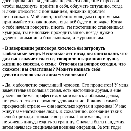
договаривались на день-два перенести общение с прессой,
чтобы выдохнуть, прийти в себя, обдумать ситуацию, тогда
и люди относятся с пониманием, никаких проблем
не возникает. Мой совет, особенно молодым спортсменам:
принимайте это как норму, тогда всё будет в порядке. Когда
о тебе начали говорить, писать, ты постепенно становишься
кумиром, ты не должен проходить мимо, всегда нужно
уделять внимание и болельщикам, и журналистам.
- В завершение разговора хотелось бы затронуть
глобальные вещи. Несколько лет назад вы описывали, что
для вас означает счастье, говорили о гармонии в душе,
жизни по совести, о семье. Отвечая на вопрос сегодня, что
скажете: вы счастливы? Можете назвать себя
действительно счастливым человеком?
- Да, я абсолютно счастливый человек. Сто процентов! У меня
замечательная большая семья, есть настоящие друзья, а ещё
у меня любимая профессия, я занимаюсь любимым делом,
получая от этого огромное удовольствие. Я живу в самой
прекрасной стране — она настолько крутая и красивая! У нас
живут замечательные люди. К сожалению, осознание таких
вещей приходит только с возрастом. Понимаешь, что
не хочешь никуда ездить за границу. Сначала была пандемия,
затем началась специальная военная операция. За эти годы