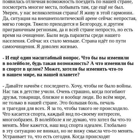
появилась отличная возможность поездить по нашей стране,
посмотреть многие места, побывать там, где ещё не был.
Уверен, у нас великолепная страна! Я живу в этой гармонии.
Да, ситуация на внешнеполитической арене сейчас непростая,
мягко говоря. Тяжело приходится и Белгороду, и другим
приграничным регионам, да и всей стране непросто, но есть
время на очищение. Были ведь паразиты среди нашего
населения. Сейчас их стало меньше. Страна идёт по пути
самоочищения. Я доволен жизнью.
- И ещё один масштабный вопрос. Что бы вы изменили
в волейболе, будь такая возможность? А что изменили бы
в спорте в целом? Может, хотели бы изменить что-то
в нашем мире, на нашей планете?
- Давайте начнём с последнего. Хочу, чтобы не было войны.
Нас так в детстве учили. Очень страшно, когда погибают
друзья, товарищи, близкие и вообще люди. Во всём мире,
не только в нашей стране. Это большая боль, печаль
и трагедия для всех. Я за то, чтобы такого не происходило.
Что касается спорта, каждый вид по-своему интересен,
многообразен. В волейболе я не думаю, что хотел бы что-то
менять. Мне кажется, наш вид спорта идеален. Глобально
в эту ситуацию не вникал, но не вижу смысла что-то менять.
Устраивает то, что есть сегодня. Когда происходят