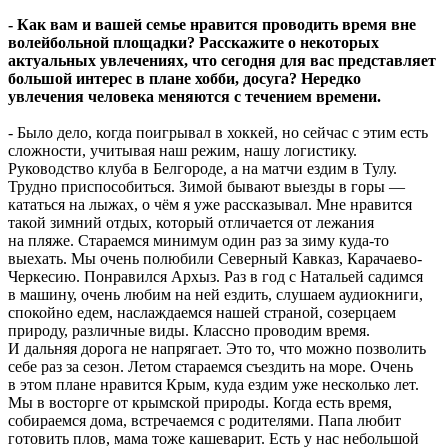
- Как вам и вашей семье нравится проводить время вне
волейбольной площадки? Расскажите о некоторых
актуальных увлечениях, что сегодня для вас представляет
большой интерес в плане хобби, досуга? Нередко
увлечения человека меняются с течением времени.
- Было дело, когда поигрывал в хоккей, но сейчас с этим есть
сложности, учитывая наш режим, нашу логистику.
Руководство клуба в Белгороде, а на матчи ездим в Тулу.
Трудно приспособиться. Зимой бывают выезды в горы —
кататься на лыжах, о чём я уже рассказывал. Мне нравится
такой зимний отдых, который отличается от лежания
на пляже. Стараемся минимум один раз за зиму куда-то
выехать. Мы очень полюбили Северный Кавказ, Карачаево-
Черкесию. Понравился Архыз. Раз в год с Натальей садимся
в машину, очень любим на ней ездить, слушаем аудиокниги,
спокойно едем, наслаждаемся нашей страной, созерцаем
природу, различные виды. Классно проводим время.
И дальняя дорога не напрягает. Это то, что можно позволить
себе раз за сезон. Летом стараемся съездить на море. Очень
в этом плане нравится Крым, куда ездим уже несколько лет.
Мы в восторге от крымской природы. Когда есть время,
собираемся дома, встречаемся с родителями. Папа любит
готовить плов, мама тоже кашеварит. Есть у нас небольшой