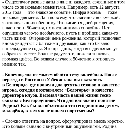
- Существуют разные даты в жизни каждого, связанные в том
числе со знаковыми моментами. Например, есть 12 августа
2012 года — это знаковое событие. Цифра восемь — тоже
знаковая для меня. Да и ко всему, что связано с восьмёркой,
я отношусь по-особенному. Что касается дней рождения,
в частности 50-летия, их воспринимаю спокойно. Нет
ощущения чего-то необычного, пусть и пройдена какая-то
часть жизни. Очередной день рождения, который позволяет
вновь увидеться с близкими друзьями, как это бывало
в предыдущие годы. Это праздник, когда все друзья могут
собраться вместе. Больше радует это, нежели знаковая,
громкая цифра. Во всяком случае к 50-летию я отношусь
именно так.
- Конечно, мы не можем обойти тему волейбола. После
переезда в Россию из Узбекистана вы оказались
в Белгороде, где провели два десятка сезонов в качестве
игрока, сегодня возглавляете «Белогорье» в качестве
директора клуба. Весомая часть вашей жизни тесно
связана с Белгородчиной. Что для вас значит понятие
Родина? Как бы вы объяснили это сегодняшним детям,
молодёжи, в том числе юным спортсменам?
- Сложно ответить на вопрос, сформулировав мысль коротко.
Это больше связано с внутренними ощущениями. Родина —