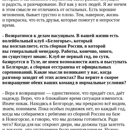
и радость, и разочарование. Всё как у всех людей. Я же ничем
в этом смысле не отличаюсь от остальных. Есть хорошие
мгновения, бывает грустно и плохо. Тем, наверное, жизнь
и прекрасна, что есть друзья, которые помогут в непростое
время.
- Возвратимся к делам насущным. В вашей жизни есть
волейбольный клуб «Белогорье», который
вы возглавляете, есть сборная России, в которой
вы генеральный менеджер. Работы, конечно, много,
но существует нюанс. Клуб не первый год, по сути,
базируется в Туле, не имея возможности жить и выступать
в Белгороде, а сборная отстранена от официальных
соревнований. Какие мысли возникают у вас, когда
разговор заходит об этих аспектах? Вы верите в скорое
возвращение обеих ваших команд в нормальные условия?
- Вера в возвращение — единственное, что придаёт сил, даёт
надежду. Верю, что в ближайшее время ситуация изменится.
Иначе никак. Находясь в Белгороде, мы прекрасно всё видим,
знаем, понимаем. Пока особых подвижек нет, но каждый год,
когда мы собираемся с ребятами из сборной России на базе
в Новогорске, я говорю, что мы должны готовиться. Ради
чего? Когда для нас откроют двери, мы должны туда залететь
и доказать, что отстранение было неоправданным. Нужно