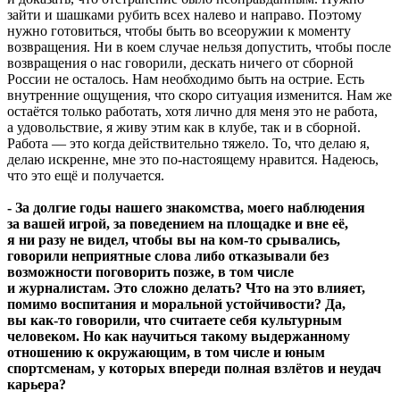
зайти и шашками рубить всех налево и направо. Поэтому
нужно готовиться, чтобы быть во всеоружии к моменту
возвращения. Ни в коем случае нельзя допустить, чтобы после
возвращения о нас говорили, дескать ничего от сборной
России не осталось. Нам необходимо быть на острие. Есть
внутренние ощущения, что скоро ситуация изменится. Нам же
остаётся только работать, хотя лично для меня это не работа,
а удовольствие, я живу этим как в клубе, так и в сборной.
Работа — это когда действительно тяжело. То, что делаю я,
делаю искренне, мне это по-настоящему нравится. Надеюсь,
что это ещё и получается.
- За долгие годы нашего знакомства, моего наблюдения
за вашей игрой, за поведением на площадке и вне её,
я ни разу не видел, чтобы вы на ком-то срывались,
говорили неприятные слова либо отказывали без
возможности поговорить позже, в том числе
и журналистам. Это сложно делать? Что на это влияет,
помимо воспитания и моральной устойчивости? Да,
вы как-то говорили, что считаете себя культурным
человеком. Но как научиться такому выдержанному
отношению к окружающим, в том числе и юным
спортсменам, у которых впереди полная взлётов и неудач
карьера?