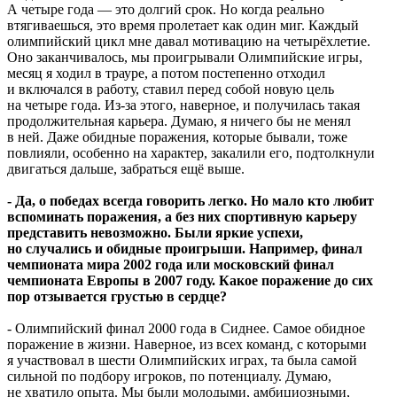
А четыре года — это долгий срок. Но когда реально
втягиваешься, это время пролетает как один миг. Каждый
олимпийский цикл мне давал мотивацию на четырёхлетие.
Оно заканчивалось, мы проигрывали Олимпийские игры,
месяц я ходил в трауре, а потом постепенно отходил
и включался в работу, ставил перед собой новую цель
на четыре года. Из-за этого, наверное, и получилась такая
продолжительная карьера. Думаю, я ничего бы не менял
в ней. Даже обидные поражения, которые бывали, тоже
повлияли, особенно на характер, закалили его, подтолкнули
двигаться дальше, забраться ещё выше.
- Да, о победах всегда говорить легко. Но мало кто любит
вспоминать поражения, а без них спортивную карьеру
представить невозможно. Были яркие успехи,
но случались и обидные проигрыши. Например, финал
чемпионата мира 2002 года или московский финал
чемпионата Европы в 2007 году. Какое поражение до сих
пор отзывается грустью в сердце?
- Олимпийский финал 2000 года в Сиднее. Самое обидное
поражение в жизни. Наверное, из всех команд, с которыми
я участвовал в шести Олимпийских играх, та была самой
сильной по подбору игроков, по потенциалу. Думаю,
не хватило опыта. Мы были молодыми, амбициозными,