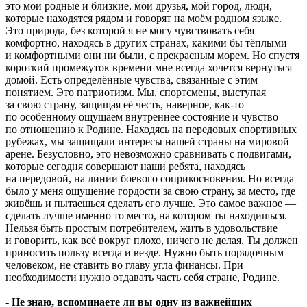
это мои родные и близкие, мои друзья, мой город, люди,
которые находятся рядом и говорят на моём родном языке.
Это природа, без которой я не могу чувствовать себя
комфортно, находясь в других странах, какими бы тёплыми
и комфортными они ни были, с прекрасным морем. Но спустя
короткий промежуток времени мне всегда хочется вернуться
домой. Есть определённые чувства, связанные с этим
понятием. Это патриотизм. Мы, спортсмены, выступая
за свою страну, защищая её честь, наверное, как-то
по особенному ощущаем внутреннее состояние и чувство
по отношению к Родине. Находясь на передовых спортивных
рубежах, мы защищали интересы нашей страны на мировой
арене. Безусловно, это невозможно сравнивать с подвигами,
которые сегодня совершают наши ребята, находясь
на передовой, на линии боевого соприкосновения. Но всегда
было у меня ощущение гордости за свою страну, за место, где
живёшь и пытаешься сделать его лучше. Это самое важное —
сделать лучше именно то место, на котором ты находишься.
Нельзя быть простым потребителем, жить в удовольствие
и говорить, как всё вокруг плохо, ничего не делая. Ты должен
приносить пользу всегда и везде. Нужно быть порядочным
человеком, не ставить во главу угла финансы. При
необходимости нужно отдавать часть себя стране, Родине.
- Не знаю, вспоминаете ли вы одну из важнейших