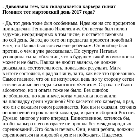
- Довольны тем, как складывается карьера сына?
Помните тот мартовский день 2017 года?
- Да, тот день тоже был особенным. Идея же на сто процентов
принадлежит Геннадию Яковлевичу. Он всегда был полон
задумок, неординарных в том числе, и остаётся таковым
по сей день. За год до того он предлагал провести подобный
матч, но Пашка был совсем ещё ребёнком. Он вообще был
против, о чём я уже рассказывал. Но супруга Наталья
уговорила сына, объяснив, что в будущем такой возможности
может и не быть. Пашка не любит авансы, он должен
доказывать состоятельность, показывая результат. Матч
в итоге состоялся, я рад за Пашу, за то, как всё это произошло.
Самое главное, что он не испугался, ведь по ту сторону сетки
стояли живые легенды казанского «Зенита». Страха не было
абсолютно, но и опыта тоже не было. Без ошибок
не обошлось, но как иначе, когда мальчика поставили
на площадку среди мужиков? Что касается его карьеры, я рад,
что он с каждым годом развивается. Как вы и сказали, сегодня
он ключевой игрок нашей команды, играет в сборной России.
Думаю, многое у него впереди. Единственное, хотелось бы,
чтобы карьера в его возрасте не прошла без международных
соревнований. Это боль и печаль. Они, наши ребята, должны
соревноваться на мировой арене и побеждать. Надеемся,