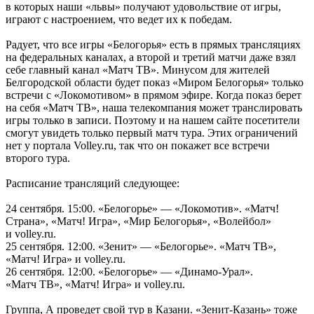
в которых наши «львы» получают удовольствие от игры,
играют с настроением, что ведет их к победам.
Радует, что все игры «Белогорья» есть в прямых трансляциях
на федеральных каналах, а второй и третий матчи даже взял
себе главный канал «Матч ТВ». Минусом для жителей
Белгородской области будет показ «Миром Белогорья» только
встречи с «Локомотивом» в прямом эфире. Когда показ берет
на себя «Матч ТВ», наша телекомпания может транслировать
игры только в записи. Поэтому и на нашем сайте посетители
смогут увидеть только первый матч тура. Этих ограничений
нет у портала Volley.ru, так что он покажет все встречи
второго тура.
Расписание трансляций следующее:
24 сентября. 15:00. «Белогорье» — «Локомотив». «Матч!
Страна», «Матч! Игра», «Мир Белогорья», «Волейбол»
и volley.ru.
25 сентября. 12:00. «Зенит» — «Белогорье». «Матч ТВ»,
«Матч! Игра» и volley.ru.
26 сентября. 12:00. «Белогорье» — «Динамо-Урал».
«Матч ТВ», «Матч! Игра» и volley.ru.
Группа, А проведет свой тур в Казани. «Зенит-Казань» тоже