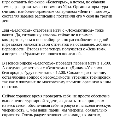
игре оставить без очков «Белогорье», а потом, не сбавляя
темпа, расправиться с гостями из Уфы. Организаторы тура
считают наиболее серьезным соперником «Зенит», поэтому,
составляя заранее расписание поставили его у себя на третий
день.
Для «Белогорья» стартовый матч с «Локомотивом» тоже
важен. Да, ситуация у «львов» сейчас не в пример
комфортнее, чем в новосибирцев, но расслабление в одной
игре может наложить свой отпечаток на остальные, добавив
нервозности. Вторая игра теперь получается с «Зенитом»,
а встреча с «Уралом» становится последней.
В Новосибирске «Белогорье» проведет первый матч в 15:00.
А следующие встречи с «Зенитом» и «Динамо-Уралом»
белгородцы будут начинать в 12:00. Сложное расписание,
оставляющее вопрос о необходимости утренних тренировок,
так как у живущих по московскому времени организм к ним
не готов.
Сейчас хорошее время проверить себя, не просто обеспечив
выполнение турнирной задачи, а сделать это с прицелом
на весь сезон, обеспечивая себе игровую и психологическую
уверенность. С чем наши парни, мы уверены, обязательно
справятся. Очень радует отношение команды к матчам,