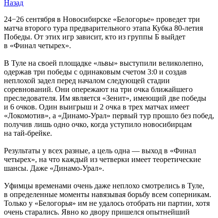
Назад
24−26 сентября в Новосибирске «Белогорье» проведет три
матча второго тура предварительного этапа Кубка 80-летия
Победы. От этих игр зависит, кто из группы Б выйдет
в «Финал четырех».
В Туле на своей площадке «львы» выступили великолепно,
одержав три победы с одинаковым счетом 3:0 и создав
неплохой задел перед началом следующей стадии
соревнований. Они опережают на три очка ближайшего
преследователя. Им является «Зенит», имеющий две победы
и 6 очков. Один выигрыш и 2 очка в трех матчах имеет
«Локомотив», а «Динамо-Урал» первый тур прошло без побед,
получив лишь одно очко, когда уступило новосибирцам
на тай-брейке.
Результаты у всех разные, а цель одна — выход в «Финал
четырех», на что каждый из четверки имеет теоретические
шансы. Даже «Динамо-Урал».
Уфимцы временами очень даже неплохо смотрелись в Туле,
в определенные моменты навязывая борьбу всем соперникам.
Только у «Белогорья» им не удалось отобрать ни партии, хотя
очень старались. Явно ко двору пришелся опытнейший