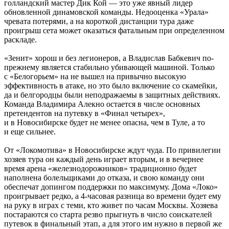
голландский мастер Дик Кой — это уже явный лидер
обновленной динамовской команды. Недооценка «Урала»
чревата потерями, а на короткой дистанции тура даже
проигрыш сета может оказаться фатальным при определенном
раскладе.
«Зенит» хорош и без легионеров, а Владислав Бабкевич по-
прежнему является стабильно убивающей машиной. Только
с «Белогорьем» на не вышел на привычно высокую
эффективность в атаке, но это было включение со скамейки,
да и белгородцы были неподражаемы в защитных действиях.
Команда Владимира Алекно остается в числе основных
претендентов на путевку в «Финал четырех»,
и в Новосибирске будет не менее опасна, чем в Туле, а то
и еще сильнее.
От «Локомотива» в Новосибирске ждут чуда. По привилегии
хозяев тура он каждый день играет вторым, и в вечернее
время арена «железнодорожников» традиционно будет
наполнена болельщиками до отказа, и свою команду они
обеспечат допингом поддержки по максимуму. Дома «Локо»
проигрывает редко, а 4-часовая разница во времени будет ему
на руку в играх с теми, кто живет по часам Москвы. Хозяева
постараются со старта резво прыгнуть в число соискателей
путевок в финальный этап, а для этого им нужно в первой же