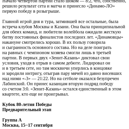
Начало четвертой партии стало шоком — 8:2, что, собственно,
решило результат сета и матча и принесло «Динамо-ЛО»
первую победу в розыгрыше.
Главной игрой дня и тура, затмившей все остальные, была
встреча клубов Москвы и Казани. Она была принципиальной
для обеих команд, и любители волейбола ожидали жесткую
битву постоянных финалистов последних лет. «Динамовцы»
накануне смотрелись хорошо. В их пользу говорила
и сыгранность основного состава. Но на деле поиграть
на равных с чемпионом хозяева смогли лишь в третьей
партии. В первых двух «Зенит-Казань» диктовал свои
условия, уходя в отрыв в самом дебюте. Лидировал он
и в третьем сете, но там москвичи уперлись в концовке
и зародили интригу, отыграв пару мячей из давно висевших
над ними «-3» — 21:22. Но на сетболе оказался безупречен
Лабинский. Он принес казанцам вторую подряд победу
со счетом 3:0. «Зенит-Казань» остался единственный в этом
квартете, кто еще не проигрывал.
Кубок 80-летия Победы
Предварительный этап
Группа А
Москва, 15−17 сентября