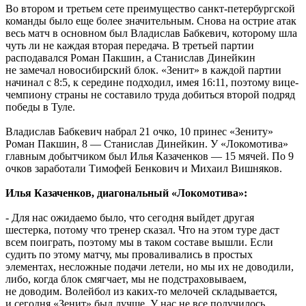
Во втором и третьем сете преимущество санкт-петербургской
команды было еще более значительным. Снова на острие атак
весь матч в основном был Владислав Бабкевич, которому шла
чуть ли не каждая вторая передача. В третьей партии
расподавался Роман Пакшин, а Станислав Динейкин
не замечал новосибирский блок. «Зенит» в каждой партии
начинал с 8:5, к середине подходил, имея 16:11, поэтому вице-
чемпиону страны не составило труда добиться второй подряд
победы в Туле.
Владислав Бабкевич набрал 21 очко, 10 принес «Зениту»
Роман Пакшин, 8 — Станислав Динейкин. У «Локомотива»
главным добытчиком был Илья Казаченков — 15 мячей. По 9
очков заработали Тимофей Бенкович и Михаил Вишняков.
Илья Казаченков, диагональный «Локомотива»:
- Для нас ожидаемо было, что сегодня выйдет другая
шестерка, потому что тренер сказал. Что на этом туре даст
всем поиграть, поэтому мы в таком составе вышли. Если
судить по этому матчу, мы проваливались в простых
элементах, несложные подачи летели, но мы их не доводили,
либо, когда блок смягчает, мы не подстраховываем,
не доводим. Волейбол из каких-то мелочей складывается,
и сегодня «Зенит» был лучше. У нас не все получилось.