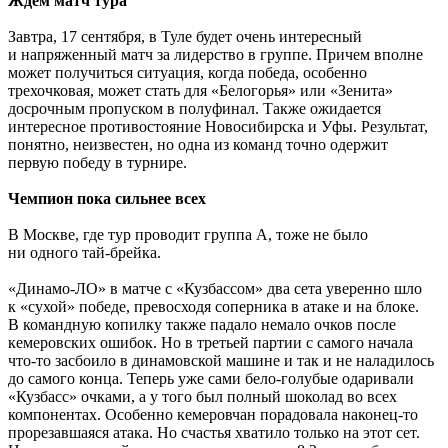
Ждем матч тура
Завтра, 17 сентября, в Туле будет очень интересный
и напряженный матч за лидерство в группе. Причем вполне
может получиться ситуация, когда победа, особенно
трехочковая, может стать для «Белогорья» или «Зенита»
досрочным пропуском в полуфинал. Также ожидается
интересное противостояние Новосибирска и Уфы. Результат,
понятно, неизвестен, но одна из команд точно одержит
первую победу в турнире.
Чемпион пока сильнее всех
В Москве, где тур проводит группа А, тоже не было
ни одного тай-брейка.
«Динамо-ЛО» в матче с «Кузбассом» два сета уверенно шло
к «сухой» победе, превосходя соперника в атаке и на блоке.
В командную копилку также падало немало очков после
кемеровских ошибок. Но в третьей партии с самого начала
что-то засбоило в динамовской машине и так и не наладилось
до самого конца. Теперь уже сами бело-голубые одаривали
«Кузбасс» очками, а у того был полный шоколад во всех
компонентах. Особенно кемеровчан порадовала наконец-то
прорезавшаяся атака. Но счастья хватило только на этот сет.