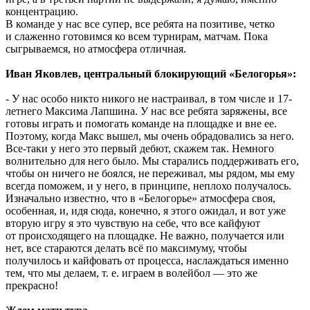
концентрацию.
В команде у нас все супер, все ребята на позитиве, четко
и слаженно готовимся ко всем турнирам, матчам. Пока
сыгрываемся, но атмосфера отличная.
Иван Яковлев, центральный блокирующий «Белогорья»:
- У нас особо никто никого не настраивал, в том числе и 17-
летнего Максима Лапшина. У нас все ребята заряжены, все
готовы играть и помогать команде на площадке и вне ее.
Поэтому, когда Макс вышел, мы очень обрадовались за него.
Все-таки у него это первый дебют, скажем так. Немного
волнительно для него было. Мы старались поддерживать его,
чтобы он ничего не боялся, не переживал, мы рядом, мы ему
всегда поможем, и у него, в принципе, неплохо получалось.
Изначально известно, что в «Белогорье» атмосфера своя,
особенная, и, идя сюда, конечно, я этого ожидал, и вот уже
вторую игру я это чувствую на себе, что все кайфуют
от происходящего на площадке. Не важно, получается или
нет, все стараются делать всё по максимуму, чтобы
получилось и кайфовать от процесса, наслаждаться именно
тем, что мы делаем,
т. е.
играем в волейбол — это же
прекрасно!