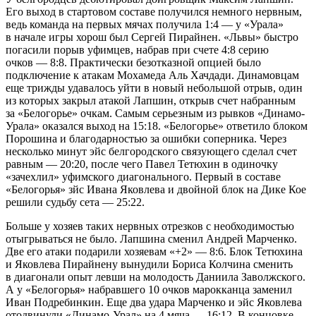
Его выход в стартовом составе получился немного нервным,
ведь команда на первых мячах получила 1:4 — у «Урала»
в начале игры хорош был Сергей Пирайнен. «Львы» быстро
погасили порыв уфимцев, набрав при счете 4:8 серию
очков — 8:8. Практически безотказной опцией было
подключение к атакам Мохамеда Аль Хачдади. Динамовцам
еще трижды удавалось уйти в новый небольшой отрыв, один
из которых закрыл атакой Лапшин, открыв счет набранным
за «Белогорье» очкам. Самым серьезным из рывков «Динамо-
Урала» оказался выход на 15:18. «Белогорье» ответило блоком
Порошина и благодарностью за ошибки соперника. Через
несколько минут эйс белгородского связующего сделал счет
равным — 20:20, после чего Павел Тетюхин в одиночку
«зачехлил» уфимского диагонального. Первый в составе
«Белогорья» зйс Ивана Яковлева и двойной блок на Дике Кое
решили судьбу сета — 25:22.
Больше у хозяев таких нервных отрезков с необходимостью
отыгрываться не было. Лапшина сменил Андрей Марченко.
Две его атаки подарили хозяевам «+2» — 8:6. Блок Тетюхина
и Яковлева Пирайнену вынудили Бориса Колчина сменить
в диагонали опыт левши на молодость Даниила Заволжского.
А у «Белогорья» набравшего 10 очков марокканца заменил
Иван Подребинкин. Еще два удара Марченко и эйс Яковлева
отодвинули «Динамо-Урал» на 4 мяча — 16:12. В концовке