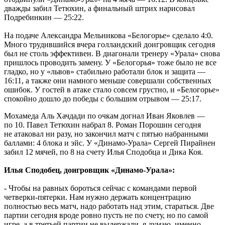
дважды забил Тетюхин, а финальный штрих нарисовал
Подребинкин — 25:22.
На подаче Александра Мельникова «Белогорье» сделало 4:0.
Много трудившийся вчера голландский доигровщик сегодня
был не столь эффективен. В диагонали тренеру «Урала» снова
пришлось проводить замену. У «Белогорья» тоже было не все
гладко, но у «львов» стабильно работали блок и защита —
16:11, а также они намного меньше совершали собственных
ошибок. У гостей в атаке стало совсем грустно, и «Белогорье»
спокойно дошло до победы с большим отрывом — 25:17.
Мохамеда Аль Хачдади по очкам догнал Иван Яковлев —
по 10. Павел Тетюхин набрал 8. Роман Порошин сегодня
не атаковал ни разу, но закончил матч с пятью набранными
баллами: 4 блока и эйс. У «Динамо-Урала» Сергей Пирайнен
забил 12 мячей, по 8 на счету Илья Сподобца и Дика Коя.
Илья Сподобец, доигровщик «Динамо-Урала»:
- Чтобы на равных бороться сейчас с командами первой
четверки-пятерки. Нам нужно держать концентрацию
полностью весь матч, надо работать над этим, стараться. Две
партии сегодня вроде ровно пусть не по счету, но по самой
игре, а в третьей партии не выдержали, я думаю, именно