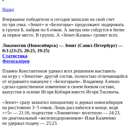
Назад
Вчерашние победители и сегодня записали на свой счет
по три очка. «Зенит» и «Белогорье» продолжают лидировать
в группе Б. набрав по 6 очков. А завтра они сойдутся в битве
за первое место. В группе, А «Зенит-Казань» громит всех.
Локомотив (Новосибирск) — Зенит (Санкт-Петербург) —
0:3 (23:25, 20:25, 19:25)
Статистика
Фотогалерея
Пламен Константинов удивил всех решением выставить
на игру с «Зенитом» другой состав, полностью отличающийся
от игравшего накануне с «Белогорьем». Владимир Алекно
сделал единственное изменение в своем боевом составе,
выпустив в основе Игоря Кобзаря вместо Игоря Тисевича.
«Зенит» сразу захватил инициативу и держал новосибирцев
на расстоянии 3−5 очков. Лишь расслабился в конце, ведя
«+5» — 21:16, подпустив «Локомотив» вплотную — 24:23,
но диагональный «железнодорожников» Илья Казаченко
не удержал подачу — 25:23.