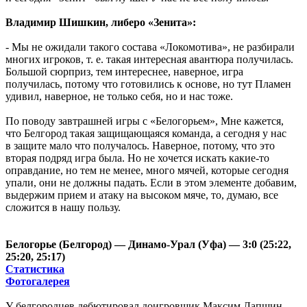
Владимир Шишкин, либеро «Зенита»:
- Мы не ожидали такого состава «Локомотива», не разбирали
многих игроков,
т. е.
такая интересная авантюра получилась.
Большой сюрприз, тем интереснее, наверное, игра
получилась, потому что готовились к основе, но тут Пламен
удивил, наверное, не только себя, но и нас тоже.
По поводу завтрашней игры с «Белогорьем», Мне кажется,
что Белгород такая защищающаяся команда, а сегодня у нас
в защите мало что получалось. Наверное, потому, что это
вторая подряд игра была. Но не хочется искать какие-то
оправдание, но тем не менее, много мячей, которые сегодня
упали, они не должны падать. Если в этом элементе добавим,
выдержим прием и атаку на высоком мяче, то, думаю, все
сложится в нашу пользу.
Белогорье (Белгород) — Динамо-Урал (Уфа) — 3:0 (25:22,
25:20, 25:17)
Статистика
Фотогалерея
У белгородцев дебютировал доигровщик Максим Лапшин.