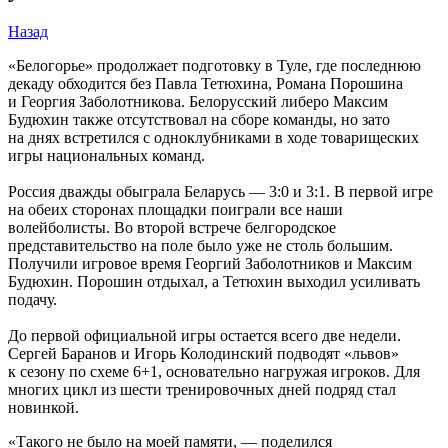
Назад
«Белогорье» продолжает подготовку в Туле, где последнюю
декаду обходится без Павла Тетюхина, Романа Порошина
и Георгия Заболотникова. Белорусский либеро Максим
Будюхин также отсутствовал на сборе команды, но зато
на днях встретился с одноклубниками в ходе товарищеских
игры национальных команд.
Россия дважды обыграла Беларусь — 3:0 и 3:1. В первой игре
на обеих сторонах площадки поиграли все наши
волейболисты. Во второй встрече белгородское
представительство на поле было уже не столь большим.
Получили игровое время Георгий Заболотников и Максим
Будюхин. Порошин отдыхал, а Тетюхин выходил усиливать
подачу.
До первой официальной игры остается всего две недели.
Сергей Баранов и Игорь Колодинский подводят «львов»
к сезону по схеме 6+1, основательно нагружая игроков. Для
многих цикл из шести тренировочных дней подряд стал
новинкой.
«Такого не было на моей памяти, — поделился