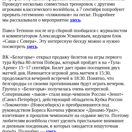
Проведут несколько совместных тренировок с другими
игроками классического волейбола, а 7 сентября попробуют
прервать гегемонию «пляжников» на песке. Подробнее
мы рассказывали о мероприятии
здесь
.
Павел Тетюхин после игр сборной пообщался с журналистом
и комментатором Александром Усмановым, ведущим блок
«Саша с Севера». Эту интересную беседу можно и нужно
посмотреть
здесь
.
ВК «Белогорье» открыл продажу билетов на игры первого
тура Кубка 80-летия Победы, который пройдет в на «Тула-
Арене» 15−17 сентября. Билет дает право посещения двух
матчей дня. Начинается игровой день матчем в 15:30,
продолжается вечерней встречей в 18:30. Понятно, что
белгородцы со своими противниками будут играть вечером.
Группа у «Белогорья» получилась очень интересной.
Соперниками «львов» стали вице-чемпион России «Зенит»
(Санкт-Петербург), действующий обладатель Кубка России
«Локомотив» (Новосибирск) и преобразившееся под
руководством Бориса Колчина уфимское «Динамо-Урал»,
взлетевшее в прошлом чемпионате на седьмое место. Поэтому
любителям волейбола стоит уделить пристальное внимание
и дневным поединкам, в которых ожидается нешуточная
борьба. Подробно —
здесь
.