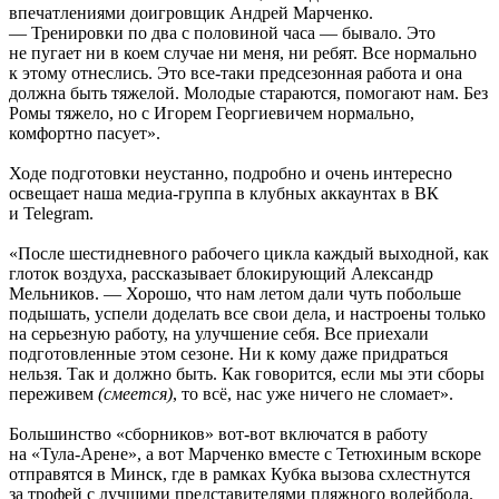
впечатлениями доигровщик Андрей Марченко.
— Тренировки по два с половиной часа — бывало. Это
не пугает ни в коем случае ни меня, ни ребят. Все нормально
к этому отнеслись. Это все-таки предсезонная работа и она
должна быть тяжелой. Молодые стараются, помогают нам. Без
Ромы тяжело, но с Игорем Георгиевичем нормально,
комфортно пасует».
Ходе подготовки неустанно, подробно и очень интересно
освещает наша медиа-группа в клубных аккаунтах в ВК
и Telegram.
«После шестидневного рабочего цикла каждый выходной, как
глоток воздуха, рассказывает блокирующий Александр
Мельников. — Хорошо, что нам летом дали чуть побольше
подышать, успели доделать все свои дела, и настроены только
на серьезную работу, на улучшение себя. Все приехали
подготовленные этом сезоне. Ни к кому даже придраться
нельзя. Так и должно быть. Как говорится, если мы эти сборы
переживем
(смеется)
, то всё, нас уже ничего не сломает».
Большинство «сборников» вот-вот включатся в работу
на «Тула-Арене», а вот Марченко вместе с Тетюхиным вскоре
отправятся в Минск, где в рамках Кубка вызова схлестнутся
за трофей с лучшими представителями пляжного волейбола.