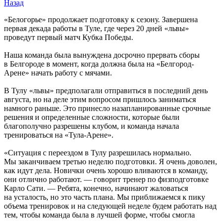
Назад
«Белогорье» продолжает подготовку к сезону. Завершена
первая декада работы в Туле, где через 20 дней «львы»
проведут первый матч Кубка Победы.
Наша команда была вынуждена досрочно прервать сборы
в Белгороде в момент, когда должна была на «Белгород-
Арене» начать работу с мячами.
В Тулу «львы» предполагали отправиться в последний день
августа, но на деле этим вопросом пришлось заниматься
намного раньше. Это принесло назапланированные срочные
решения и определенные сложности, которые были
благополучно разрешены клубом, и команда начала
тренироваться на «Тула-Арене».
«Ситуация с переездом в Тулу разрешилась нормально.
Мы заканчиваем третью неделю подготовки. Я очень доволен,
как идут дела. Новички очень хорошо вливаются в команду,
они отлично работают. — говорит тренер по физподготовке
Карло Сати. — Ребята, конечно, начинают жаловаться
на усталость, но это часть плана. Мы приближаемся к пику
объема тренировок и на следующей неделе будем работать над
тем, чтобы команда была в лучшей форме, чтобы смогла