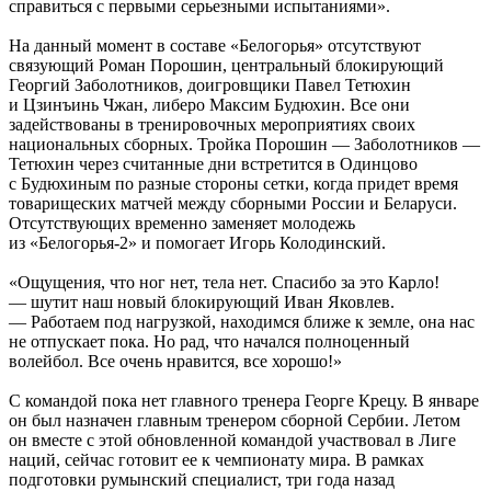
справиться с первыми серьезными испытаниями».
На данный момент в составе «Белогорья» отсутствуют
связующий Роман Порошин, центральный блокирующий
Георгий Заболотников, доигровщики Павел Тетюхин
и Цзинъинь Чжан, либеро Максим Будюхин. Все они
задействованы в тренировочных мероприятиях своих
национальных сборных. Тройка Порошин — Заболотников —
Тетюхин через считанные дни встретится в Одинцово
с Будюхиным по разные стороны сетки, когда придет время
товарищеских матчей между сборными России и Беларуси.
Отсутствующих временно заменяет молодежь
из «Белогорья-2» и помогает Игорь Колодинский.
«Ощущения, что ног нет, тела нет. Спасибо за это Карло!
— шутит наш новый блокирующий Иван Яковлев.
— Работаем под нагрузкой, находимся ближе к земле, она нас
не отпускает пока. Но рад, что начался полноценный
волейбол. Все очень нравится, все хорошо!»
С командой пока нет главного тренера Георге Крецу. В январе
он был назначен главным тренером сборной Сербии. Летом
он вместе с этой обновленной командой участвовал в Лиге
наций, сейчас готовит ее к чемпионату мира. В рамках
подготовки румынский специалист, три года назад