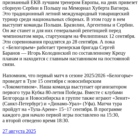
признанный ЕКВ лучшим тренером Европы, на днях привезет
сборную Сербии в Польшу на Мемориал Хуберта Вагнера.
Это традиционный летний международный товарищеский
турнир среди национальных сборных. В этом году в нем
выступят команды Польши. Бразилии, Аргентины и Сербии.
Он же станет и для них генеральной репетицией перед
чемпионатом мира, стартующем на Филиппинах 12 сентября.
Эти соревнования продлятся до 28 сентября. А пока
с «Белогорьем» работает тренерская бригада Сергей
Баранов — Игорь Колодинский по составленному Крецу
планам и находится с главным наставником на постоянной
связи.
Напомним, что первый матч в сезоне 2025/2026 «Белогорье»
проведет в Туле 15 сентября с новосибирским
«Локомотивом». Наша команда выступает организатором
первого тура Кубка 80-летия Победы. Вместе с клубами
Белгорода и Новосибирска в группе также играют «Зенит»
(Санкт-Петербург) и «Динамо-Урал» (Уфа). Матчи тура
пройдут на «Тула-Арене» 15−17 сентября. В программе
каждого дня начало первой игры поставлено на 15:30,
а второй отведено время 18:30.
27 августа 2025