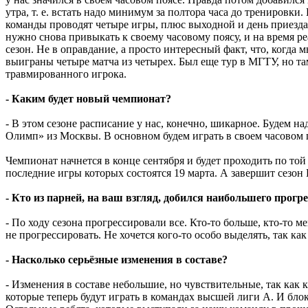
утра,
т. е.
встать надо минимум за полтора часа до тренировки. 
команды проводят четыре игры, плюс выходной и день приезда, 
нужно снова привыкать к своему часовому поясу, и на время р
сезон. Не в оправдание, а просто интересный факт, что, когд
выиграны четыре матча из четырех. Был еще тур в МГТУ, но та
травмированного игрока.
- Каким будет новый чемпионат?
- В этом сезоне расписание у нас, конечно, шикарное. Будем на
Олимп» из Москвы. В основном будем играть в своем часовом 
Чемпионат начнется в конце сентября и будет проходить по той
последние игры которых состоятся 19 марта. А завершит сезон
- Кто из парней, на ваш взгляд, добился наибольшего прогрес
- По ходу сезона прогрессировали все. Кто-то больше, кто-то м
не прогрессировать. Не хочется кого-то особо выделять, так как 
- Насколько серьёзные изменения в составе?
- Изменения в составе небольшие, но чувствительные, так ка
которые теперь будут играть в командах высшей лиги А. И б