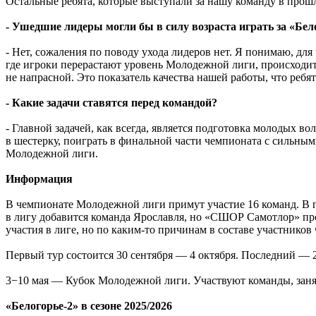
Остальные ребята, которые выступали за нашу команду в прошл
- Ушедшие лидеры могли бы в силу возраста играть за «Бел
- Нет, сожаления по поводу ухода лидеров нет. Я понимаю, для
где игроки перерастают уровень Молодежной лиги, происходит п
не напрасной. Это показатель качества нашей работы, что реб
- Какие задачи ставятся перед командой?
- Главной задачей, как всегда, является подготовка молодых в
в шестерку, поиграть в финальной части чемпионата с сильным
Молодежной лиги.
Информация
В чемпионате Молодежной лиги примут участие 16 команд. В п
в лигу добавится команда Ярославля, но «СШОР Самотлор» про
участия в лиге, но по каким-то причинам в составе участников
Первый тур состоится 30 сентября — 4 октября. Последний — 2
3−10 мая — Кубок Молодежной лиги. Участвуют команды, заняв
«Белогорье-2» в сезоне 2025/2026