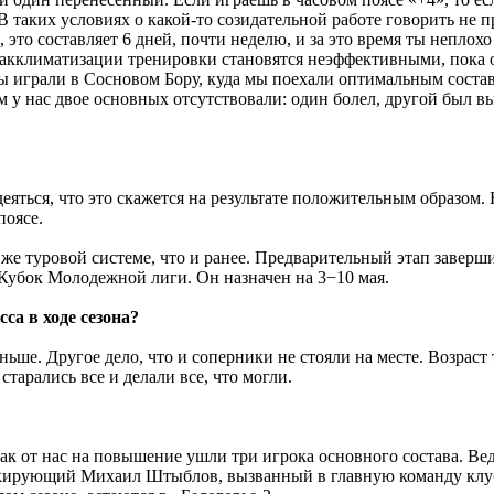
В таких условиях о какой-то созидательной работе говорить не п
это составляет 6 дней, почти неделю, и за это время ты неплох
еакклиматизации тренировки становятся неэффективными, пока о
а мы играли в Сосновом Бору, куда мы поехали оптимальным сос
м у нас двое основных отсутствовали: один болел, другой был в
деяться, что это скажется на результате положительным образом. 
поясе.
 же туровой системе, что и ранее. Предварительный этап заверши
 Кубок Молодежной лиги. Он назначен на 3−10 мая.
са в ходе сезона?
еньше. Другое дело, что и соперники не стояли на месте. Возраст 
старались все и делали все, что могли.
к как от нас на повышение ушли три игрока основного состава
локирующий Михаил Штыблов, вызванный в главную команду клуб