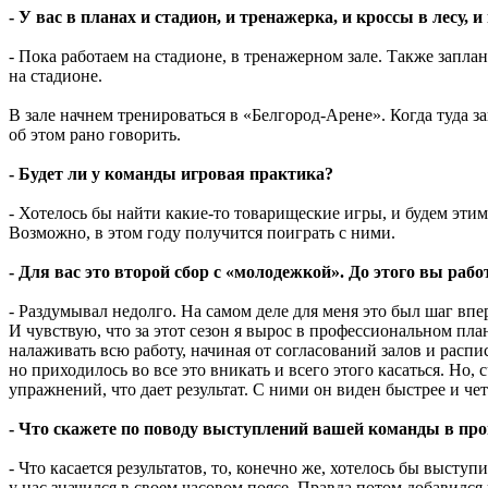
- У вас в планах и стадион, и тренажерка, и кроссы в лесу, 
- Пока работаем на стадионе, в тренажерном зале. Также запл
на стадионе.
В зале начнем тренироваться в «Белгород-Арене». Когда туда з
об этом рано говорить.
- Будет ли у команды игровая практика?
- Хотелось бы найти какие-то товарищеские игры, и будем эти
Возможно, в этом году получится поиграть с ними.
- Для вас это второй сбор с «молодежкой». До этого вы ра
- Раздумывал недолго. На самом деле для меня это был шаг впер
И чувствую, что за этот сезон я вырос в профессиональном пла
налаживать всю работу, начиная от согласований залов и распи
но приходилось во все это вникать и всего этого касаться. 
упражнений, что дает результат. С ними он виден быстрее и чет
- Что скажете по поводу выступлений вашей команды в пр
- Что касается результатов, то, конечно же, хотелось бы высту
у нас значился в своем часовом поясе. Правда потом добавился 