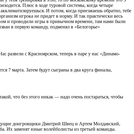
риходится. Плюс в ходе туровой системы, когда четыре
о акклиматизируешься. И потом, когда приезжаешь обратно, тебе
рганизм игрока не придет в норму. И так практически весь
тавом и проводили игры в привычном времени, там нами были
ызван в первую команду, подменял в «Белогорье»
Нас развели с Красноярском, теперь в паре у нас «Динамо-
тся 7 марта. Затем будут сыграны в два круга финалы,
такой, что без этого никак — надо очень постараться, чтобы
. Ведущие доигровщики Дмитрий Швец и Артем Молдавский,
а. Их заменят юные волейболисты из третьей команды.