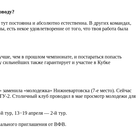
оводу?
 тут постоянна и абсолютно естественна. В других командах,
, есть некое удовлетворение от того, что твоя работа была
лучше, чем в прошлом чемпионате, и постараться попасть
у сильнейших также гарантирует и участие в Кубке
 заменила «молодежка» Нижневартовска (7-е место). Сейчас
ГТУ-2. Столичный клуб проводил в мае просмотр молодежи для
й тур, 13−19 апреля — 2-й тур.
иального приглашения от ВФВ.