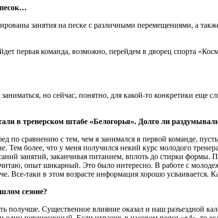
и песок…
анированы занятия на песке с различными перемещениями, а такж
айдет первая команда, возможно, перейдем в дворец спорта «Косм
м заниматься, но сейчас, понятно, для какой-то конкретики еще 
ботали в тренерском штабе «Белогорья». Долго ли раздумывал
ед по сравнению с тем, чем я занимался в первой команде, пусть
не. Тем более, что у меня получился некий курс молодого тренер
саний занятий, заканчивая питанием, вплоть до стирки формы. П
Но, считаю, опыт шикарный. Это было интересно. В работе с мол
че. Все-таки в этом возрасте информация хорошо усваивается. Как
ошлом сезоне?
пить получше. Существенное влияние оказал и наш разъездной кале
и один перенесенный. Если играешь в часовом поясе «+4», то есл