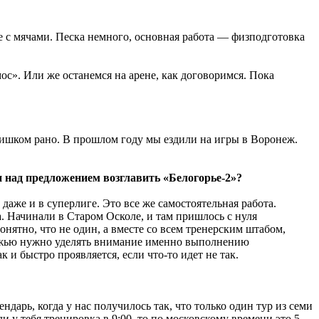
е с мячами. Песка немного, основная работа — физподготовка
ос». Или же останемся на арене, как договоримся. Пока
слишком рано. В прошлом году мы ездили на игры в Воронеж.
и над предложением возглавить «Белогорье-2»?
 даже и в суперлиге. Это все же самостоятельная работа.
а. Начинали в Старом Осколе, и там пришлось с нуля
онятно, что не один, а вместе со всем тренерским штабом,
одежью нужно уделять внимание именно выполнению
 и быстро проявляется, если что-то идет не так.
ндарь, когда у нас получилось так, что только один тур из семи
и у тебя тренировка в 9:00, то по московскому времени это 5