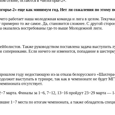
ом сезоне, остаются в «Белогорье-2».
огорье-2» еще как минимум год. Нет ли сожаления по этому п
 чего работает наша молодежная команда и лига в целом. Текучка
римерно то же самое. Да, становится сложнее. С другой стороны
ята оказались востребованы где-то выше Молодежной лиги.
олейболистов. Также руководством поставлена задача выступить 
и соперниками. Если ничего не изменится, попадание в шестерк
рошлом году недостающую из-за отказа белорусского «Шахтера»
должит выступать в турнире, так как в чемпионате не будет М
 чемпионата отсутствует.
−7 марта. Финалы за 1−6, 7−12, 13−16 пройдут 23−29 марта — 1-
шие 1−7 места по итогам чемпионата, а также обладатель спец