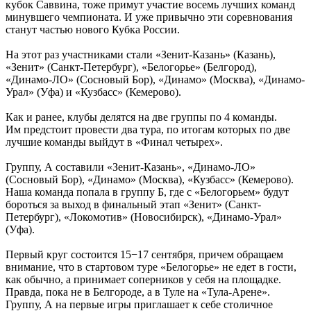
кубок Саввина, тоже примут участие восемь лучших команд
минувшего чемпионата. И уже привычно эти соревнования
станут частью нового Кубка России.
На этот раз участниками стали «Зенит-Казань» (Казань),
«Зенит» (Санкт-Петербург), «Белогорье» (Белгород),
«Динамо-ЛО» (Сосновый Бор), «Динамо» (Москва), «Динамо-
Урал» (Уфа) и «Кузбасс» (Кемерово).
Как и ранее, клубы делятся на две группы по 4 команды.
Им предстоит провести два тура, по итогам которых по две
лучшие команды выйдут в «Финал четырех».
Группу, А составили «Зенит-Казань», «Динамо-ЛО»
(Сосновый Бор), «Динамо» (Москва), «Кузбасс» (Кемерово).
Наша команда попала в группу Б, где с «Белогорьем» будут
бороться за выход в финальный этап «Зенит» (Санкт-
Петербург), «Локомотив» (Новосибирск), «Динамо-Урал»
(Уфа).
Первый круг состоится 15−17 сентября, причем обращаем
внимание, что в стартовом туре «Белогорье» не едет в гости,
как обычно, а принимает соперников у себя на площадке.
Правда, пока не в Белгороде, а в Туле на «Тула-Арене».
Группу, А на первые игры приглашает к себе столичное