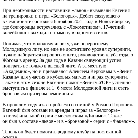
При необходимости наставники «львов» вызывали Евгения
на тренировки и игры «Белогорья». Дебют связующего
в чемпионате состоялся 6 ноября 2021 года в Новосибирске,
где белгородцы встречались с «Локомотивом». 17-летний
волейболист выходил на замену в одном из сетов.
Понимая, что молодому игроку, уже переросшему
Молодежную лигу, но еще не достигшего уровня суперлиги,
нужно набираться игрового опыта, руководство клуба отдало
Жогова в аренду. За два года в Казани связующий успел
поиграть не только в высшей лиге, А за местную
«Академию», но и призывался Алексеем Вербовым в «Зенит-
Казань» для участия в кубковых матчах и играх суперлиги.
Также в этом сезоне Евгений помог «Зениту-УОР» успешно
выступить в финале за 1−6 места Молодежной лиги и стать
бронзовым призером чемпионата.
В прошлом году из-за проблем со спиной у Романа Порошина
Евгений был отозван из аренды и играл за «Белогорье»
в полуфинальной серии с московским «Динамо». Также
он был в составе «львов» и в «бронзовой» серии с «Факелом».
Теперь он будет помогать родному клубу на постоянной
основе.