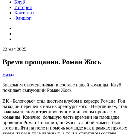
Клуб
История
Контакты
Фаншоп
22 мая 2025
Время прощания. Роман Жось
Назад
Знакомим с изменениями в составе нашей команды. Клуб
покидает связующий Роман Жось.
ВК «Белогорье» стал шестым клубом в карьере Романа. Год
назад он перешел к нам из оренбургского «Нефтяника», став
важным звеном в тренировочном и игровом процессах
команды. Конечно, большую часть времени на площадке
проводил Роман Порошин, но Жось в любой момент был
готов выйти на поле и помочь команде как в рамках прямых
замен, так и в ходе двойных, а то и в стартовом составе.