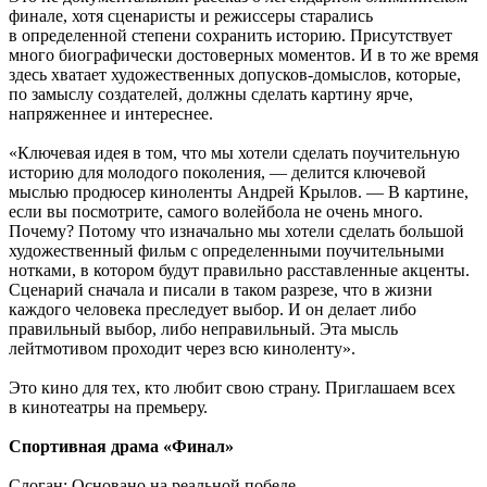
финале, хотя сценаристы и режиссеры старались
в определенной степени сохранить историю. Присутствует
много биографически достоверных моментов. И в то же время
здесь хватает художественных допусков-домыслов, которые,
по замыслу создателей, должны сделать картину ярче,
напряженнее и интереснее.
«Ключевая идея в том, что мы хотели сделать поучительную
историю для молодого поколения, — делится ключевой
мыслью продюсер киноленты Андрей Крылов. — В картине,
если вы посмотрите, самого волейбола не очень много.
Почему? Потому что изначально мы хотели сделать большой
художественный фильм с определенными поучительными
нотками, в котором будут правильно расставленные акценты.
Сценарий сначала и писали в таком разрезе, что в жизни
каждого человека преследует выбор. И он делает либо
правильный выбор, либо неправильный. Эта мысль
лейтмотивом проходит через всю киноленту».
Это кино для тех, кто любит свою страну. Приглашаем всех
в кинотеатры на премьеру.
Спортивная драма «Финал»
Слоган: Основано на реальной победе