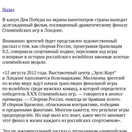
Назад
В канун Дня Победы на экраны кинотеатров страны выходит
долгожданный фильм, посвященный драматическому финалу
Олимпийских игр в Лондоне.
Вниманию зрителей будет представлен художественный
рассказ о том, как сборная России, проигрывая бразильцам
0:2, совершила спортивный подвиг, переломив ход игры
и впервые в истории российского волейбола завоевав золотые
олимпийские медали.
«12 августа 2012 года. Выставочный центр „Эрлс-Корт“
в Лондоне наполняется болельщиками. Миллионы зрителей
по всему миру ждут начала трансляции финальной игры
по волейболу среди мужских команд, в которой определится
победитель ХХХ Олимпийских игр, — говорится в анонсе
премьеры. — Сборная России, никогда не бравшая золото.
И сборная Бразилии, обласканная контрактами, победами
и преданными фанатами. Многим кажется, что результат игры
предопределён. Но ещё мало кто знает, какое место занимает
этот финал в жизни каждого из российских спортсменов».
Это не документальный рассказ о легендарном олимпийском