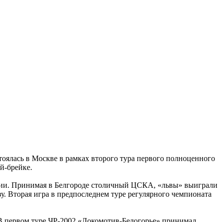
тоялась в Москве в рамках второго тура первого полноценного
й-брейке.
ссии. Принимая в Белгороде столичный ЦСКА, «львы» выиграли
у. Вторая игра в предпоследнем туре регулярного чемпионата
. В первом туре ЧР-2002 «Локомотив-Белогорье» принимал