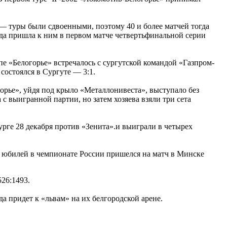
 — туры были сдвоенными, поэтому 40 и более матчей тогда
да пришла к ним в первом матче четвертьфинальной серии
пе «Белогорье» встречалось с сургутской командой «Газпром-
состоялся в Сургуте — 3:1.
горье», уйдя под крыло «Металлонивеста», выступало без
с выигранной партии, но затем хозяева взяли три сета
урге 28 декабря против «Зенита».и выиграли в четырех
от юбилей в чемпионате России пришелся на матч в Минске
526:1493.
да придет к «львам» на их белгородской арене.