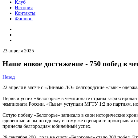
Клуб
История
Контакты
Фаншоп
23 апреля 2025
Наше новое достижение - 750 побед в ч
Назад
22 апреля в матче с «Динамо-ЛО» белгородские «львы» одержа
Первый успех «Белогорья» в чемпионате страны зафиксирован 2
чемпионата России. «Львы» уступали МГТУ 1:2 по партиям, но 
Сотую победу «Белогорье» записало в свои исторические хро
сдвоенные игры по одному и тому же сценарию: проигрывая пер
принесла белгородцам юбилейный успех.
29 сентября 2001 года на счету «Белогорья» стало 200 побед.