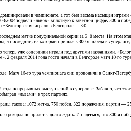
и доминировали в чемпионате, а тот был весьма насыщен играми
03/2004подвели «львов» вплотную к заветной цифре. 300-я побе
а «Белогорье» выиграло в Белгороде — 3:0.
последнем матче полуфинальной серии за 5−8 места. На этом эта
д, а последний, на который пришлась 300-я победа в суперлиге, 
ко теперь уже соперники играли под другими названиями. «Бело
 2 февраля 2014 года гости начали в Белгороде матч 10-го тура 
ода. Матч 16-го тура чемпионата они проводили в Санкт-Петерб
 32 года непрерывных выступлений в суперлиге. Забавно, что эт
быгран «львами» в трех партиях.
раны такова: 1072 матча, 750 побед, 322 поражения, партии — 2
го рекорда не придется долго ждать. И надеемся, что 800-я побе