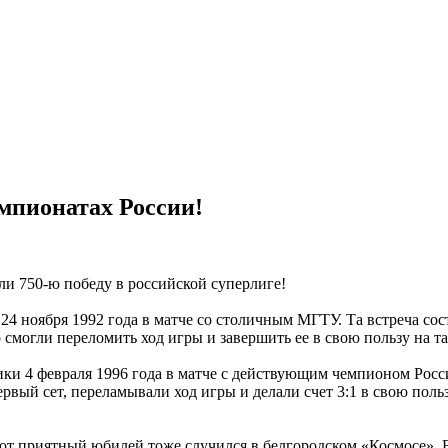
емпионатах России!
ли 750-ю победу в российской суперлиге!
4 ноября 1992 года в матче со столичным МГТУ. Та встреча сос
смогли переломить ход игры и завершить ее в свою пользу на та
ники 4 февраля 1996 года в матче с действующим чемпионом Ро
вый сет, переламывали ход игры и делали счет 3:1 в свою польз
 Этот приятный юбилей тоже случился в белгородском «Космосе»