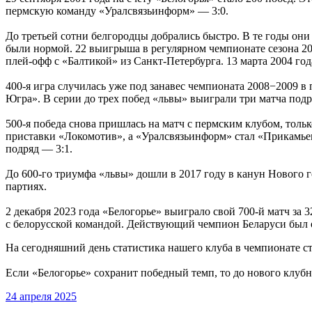
пермскую команду «Уралсвязьинформ» — 3:0.
До третьей сотни белгородцы добрались быстро. В те годы он
были нормой. 22 выигрыша в регулярном чемпионате сезона 20
плей-офф с «Балтикой» из Санкт-Петербурга. 13 марта 2004 год
400-я игра случилась уже под занавес чемпионата 2008−2009 в 
Югра». В серии до трех побед «львы» выиграли три матча подря
500-я победа снова пришлась на матч с пермским клубом, толь
приставки «Локомотив», а «Уралсвязьинформ» стал «Прикамьем».
подряд — 3:1.
До 600-го триумфа «львы» дошли в 2017 году в канун Нового г
партиях.
2 декабря 2023 года «Белогорье» выиграло свой 700-й матч за
с белорусской командой. Действующий чемпион Беларуси был о
На сегодняшний день статистика нашего клуба в чемпионате ст
Если «Белогорье» сохранит победный темп, то до нового клубно
24 апреля 2025