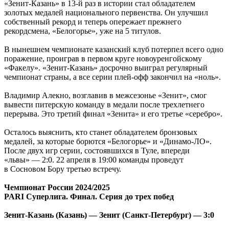
«Зенит-Казань» в 13-й раз в истории стал обладателем
золотых медалей национального первенства. Он улучшил
собственный рекорд и теперь опережает прежнего
рекордсмена, «Белогорье», уже на 5 титулов.
В нынешнем чемпионате казанский клуб потерпел всего одно
поражение, проиграв в первом круге новоуренгойскому
«Факелу». «Зенит-Казань» досрочно выиграл регулярный
чемпионат страны, а все серии плей-офф закончил на «ноль».
Владимир Алекно, возглавив в межсезонье «Зенит», смог
вывести питерскую команду в медали после трехлетнего
перерыва. Это третий финал «Зенита» и его третье «серебро».
Осталось выяснить, кто станет обладателем бронзовых
медалей, за которые борются «Белогорье» и «Динамо-ЛО».
После двух игр серии, состоявшихся в Туле, впереди
«львы» — 2:0. 22 апреля в 19:00 команды проведут
в Сосновом Бору третью встречу.
Чемпионат России 2024/2025
PARI Суперлига. Финал. Серия до трех побед
Зенит-Казань (Казань) — Зенит (Санкт-Петербург) — 3:0