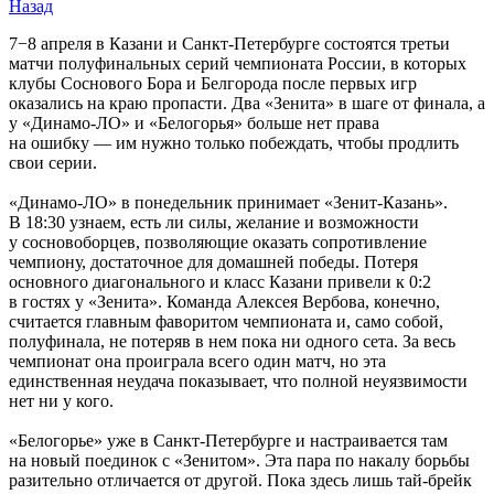
Назад
7−8 апреля в Казани и Санкт-Петербурге состоятся третьи
матчи полуфинальных серий чемпионата России, в которых
клубы Соснового Бора и Белгорода после первых игр
оказались на краю пропасти. Два «Зенита» в шаге от финала, а
у «Динамо-ЛО» и «Белогорья» больше нет права
на ошибку — им нужно только побеждать, чтобы продлить
свои серии.
«Динамо-ЛО» в понедельник принимает «Зенит-Казань».
В 18:30 узнаем, есть ли силы, желание и возможности
у сосновоборцев, позволяющие оказать сопротивление
чемпиону, достаточное для домашней победы. Потеря
основного диагонального и класс Казани привели к 0:2
в гостях у «Зенита». Команда Алексея Вербова, конечно,
считается главным фаворитом чемпионата и, само собой,
полуфинала, не потеряв в нем пока ни одного сета. За весь
чемпионат она проиграла всего один матч, но эта
единственная неудача показывает, что полной неуязвимости
нет ни у кого.
«Белогорье» уже в Санкт-Петербурге и настраивается там
на новый поединок с «Зенитом». Эта пара по накалу борьбы
разительно отличается от другой. Пока здесь лишь тай-брейк