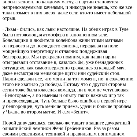
вносит ясность по каждому матчу, а партии становятся
непредсказуемыми качелями, и никогда не знаешь, кто же все-
таки возьмет в них вверх, даже если кто-то имеет небольшой
отрыв.
«Львы» бились, как львы настоящие. На обеих играх в Туле
была потрясающая атмосфера в заполненном зале.
Болельщики и любители волейбола жили этими матчами
от первого и до последнего свистка, передавая на поле
мощнейшую энергетику и отчаянно поддерживая
белгородцев. Мы прекрасно помним, как наши парни
отыгрывали отставание в, казалось бы, уже безнадежных
ситуациях, как самоотверженно сражались за каждый мяч,
даже несмотря на мешающие щиты или судейский стол.
Парни сделали все, что могли на тот момент, но, к сожалению,
этого не хватило до победы. Потому что с другой стороны
сетки тоже была классная команда, ни в чем не уступающая
«Белогорью», а по именам и опыту таких важных игр так
и превосходящая. Чуть больше было ошибок в первой игре
у белгородцев, чуть меньше приема, удачи и больше проблем
у Чжана во втором матче. И сам «Зенит».
Порой диву даешься, сколько же тащит в защите двукратный
олимпийский чемпион Женя Гребенников. Раз за разом
своими решениями, техникой и правильным пониманием