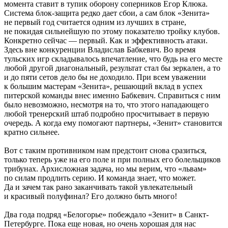
момента ставит в тупик оборону соперников Егор Клюка.
Система блок-защита редко дает сбои, а сам блок «Зенита»
не первый год считается одним из лучших в стране,
не покидая сильнейшую по этому показателю тройку клубов.
Конкретно сейчас — первый. Как и эффективность атаки.
Здесь вне конкуренции Владислав Бабкевич. Во время
тульских игр складывалось впечатление, что будь на его месте
любой другой диагональный, результат стал бы зеркален, а то
и до пяти сетов дело бы не доходило. При всем уважении
к большим мастерам «Зенита», решающий вклад в успех
питерской команды внес именно Бабкевич. Справиться с ним
было невозможно, несмотря на то, что этого нападающего
любой тренерский штаб подробно просчитывает в первую
очередь. А когда ему помогают партнеры, «Зенит» становится
кратно сильнее.
Вот с таким противником нам предстоит снова сразиться,
только теперь уже на его поле и при полных его болельщиков
трибунах. Архисложная задача, но мы верим, что «львам»
по силам продлить серию. И команда знает, что может.
Да и зачем так рано заканчивать такой увлекательный
и красивый полуфинал? Его должно быть много!
Два года подряд «Белогорье» побеждало «Зенит» в Санкт-
Петербурге. Пока еще новая, но очень хорошая для нас