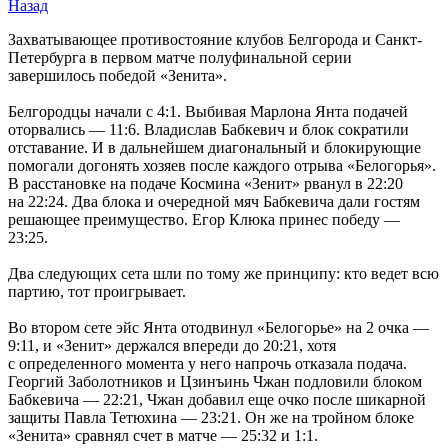
Назад
Захватывающее противостояние клубов Белгорода и Санкт-
Петербурга в первом матче полуфинальной серии
завершилось победой «Зенита».
Белгородцы начали с 4:1. Выбивая Марлона Янта подачей
оторвались — 11:6. Владислав Бабкевич и блок сократили
отставание. И в дальнейшем диагональный и блокирующие
помогали догонять хозяев после каждого отрыва «Белогорья».
В расстановке на подаче Космина «Зенит» рванул в 22:20
на 22:24. Два блока и очередной мяч Бабкевича дали гостям
решающее преимущество. Егор Клюка принес победу —
23:25.
Два следующих сета шли по тому же принципу: кто ведет всю
партию, тот проигрывает.
Во втором сете эйс Янта отодвинул «Белогорье» на 2 очка —
9:11, и «Зенит» держался впереди до 20:21, хотя
с определенного момента у него напрочь отказала подача.
Георгий Заболотников и Цзинъинь Чжан подловили блоком
Бабкевича — 22:21, Чжан добавил еще очко после шикарной
защиты Павла Тетюхина — 23:21. Он же на тройном блоке
«Зенита» сравнял счет в матче — 25:32 и 1:1.