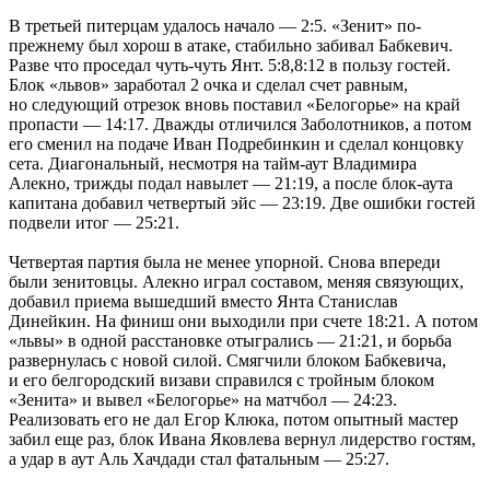
В третьей питерцам удалось начало — 2:5. «Зенит» по-
прежнему был хорош в атаке, стабильно забивал Бабкевич.
Разве что проседал чуть-чуть Янт. 5:8,8:12 в пользу гостей.
Блок «львов» заработал 2 очка и сделал счет равным,
но следующий отрезок вновь поставил «Белогорье» на край
пропасти — 14:17. Дважды отличился Заболотников, а потом
его сменил на подаче Иван Подребинкин и сделал концовку
сета. Диагональный, несмотря на тайм-аут Владимира
Алекно, трижды подал навылет — 21:19, а после блок-аута
капитана добавил четвертый эйс — 23:19. Две ошибки гостей
подвели итог — 25:21.
Четвертая партия была не менее упорной. Снова впереди
были зенитовцы. Алекно играл составом, меняя связующих,
добавил приема вышедший вместо Янта Станислав
Динейкин. На финиш они выходили при счете 18:21. А потом
«львы» в одной расстановке отыгрались — 21:21, и борьба
развернулась с новой силой. Смягчили блоком Бабкевича,
и его белгородский визави справился с тройным блоком
«Зенита» и вывел «Белогорье» на матчбол — 24:23.
Реализовать его не дал Егор Клюка, потом опытный мастер
забил еще раз, блок Ивана Яковлева вернул лидерство гостям,
а удар в аут Аль Хачдади стал фатальным — 25:27.