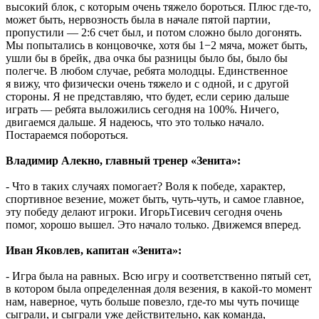
высокий блок, с которым очень тяжело бороться. Плюс где-то,
может быть, нервозность была в начале пятой партии,
пропустили — 2:6 счет был, и потом сложно было догонять.
Мы попытались в концовочке, хотя бы 1−2 мяча, может быть,
ушли бы в брейк, два очка бы разницы было бы, было бы
полегче. В любом случае, ребята молодцы. Единственное
я вижу, что физически очень тяжело и с одной, и с другой
стороны. Я не представляю, что будет, если серию дальше
играть — ребята выложились сегодня на 100%. Ничего,
двигаемся дальше. Я надеюсь, что это только начало.
Постараемся побороться.
Владимир Алекно, главный тренер «Зенита»:
- Что в таких случаях помогает? Воля к победе, характер,
спортивное везение, может быть, чуть-чуть, и самое главное,
эту победу делают игроки. ИгорьТисевич сегодня очень
помог, хорошо вышел. Это начало только. Движемся вперед.
Иван Яковлев, капитан «Зенита»:
- Игра была на равных. Всю игру и соответственно пятый сет,
в котором была определенная доля везения, в какой-то момент
нам, наверное, чуть больше повезло, где-то мы чуть почище
сыграли, и сыграли уже действительно, как команда,