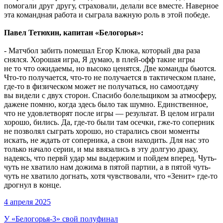
помогали друг другу, страховали, делали все вместе. Наверное
эта командная работа и сыграла важную роль в этой победе.
Павел Тетюхин, капитан «Белогорья»:
- Матчбол забить помешал Егор Клюка, который два раза
снялся. Хорошая игра, Я думаю, в плей-офф такие игры
не то что ожидаемы, но высоко ценятся. Две команды бьются.
Что-то получается, что-то не получается в тактическом плане,
где-то в физическом может не получаться, но самоотдачу
вы видели с двух сторон. Спасибо болельщиком за атмосферу,
дажене помню, когда здесь было так шумно. Единственное,
что не удовлетворят после игры — результат. В целом играли
хорошо, бились. Да, где-то были там осечки, гже-то соперник
не позволял сыграть хорошо, но старались свои моменты
искать, не ждать от соперника, а свои находить. Для нас это
только начало серии, и мы ввязались в эту долгую драку,
надеясь, что первй удар мы выдержим и пойдем вперед. Чуть-
чуть не хватило нам дожима в пятой партии, а в пятой чуть-
чуть не хватило догнать, хотя чувствовали, что «Зенит» где-то
дрогнул в конце.
4 апреля 2025
У «Белогорья-3» свой полуфинал