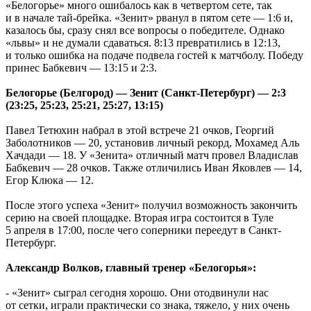
«Белогорье» много ошибалось как в четвертом сете, так
и в начале тай-брейка. «Зенит» рванул в пятом сете — 1:6 и,
казалось бы, сразу снял все вопросы о победителе. Однако
«львы» и не думали сдаваться. 8:13 превратились в 12:13,
и только ошибка на подаче подвела гостей к матчболу. Победу
принес Бабкевич — 13:15 и 2:3.
Белогорье (Белгород) — Зенит (Санкт-Петербург) — 2:3
(23:25, 25:23, 25:21, 25:27, 13:15)
Павел Тетюхин набрал в этой встрече 21 очков, Георгий
Заболотников — 20, установив личный рекорд, Мохамед Аль
Хачдади — 18. У «Зенита» отличный матч провел Владислав
Бабкевич — 28 очков. Также отличились Иван Яковлев — 14,
Егор Клюка — 12.
После этого успеха «Зенит» получил возможность закончить
серию на своей площадке. Вторая игра состоится в Туле
5 апреля в 17:00, после чего соперники переедут в Санкт-
Петербург.
Александр Волков, главный тренер «Белогорья»:
- «Зенит» сыграл сегодня хорошо. Они отодвинули нас
от сетки, играли практически со знака, тяжело, у них очень