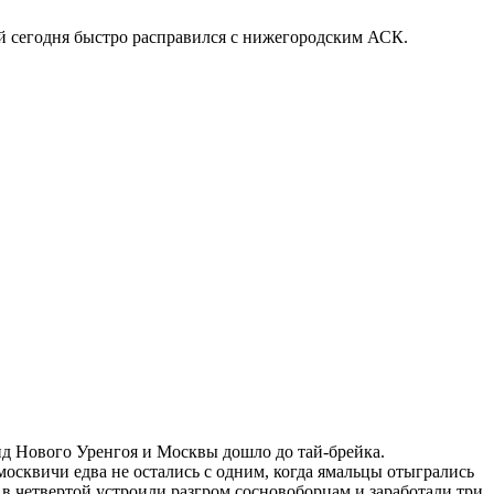
й сегодня быстро расправился с нижегородским АСК.
д Нового Уренгоя и Москвы дошло до тай-брейка.
осквичи едва не остались с одним, когда ямальцы отыгрались
 в четвертой устроили разгром сосновоборцам и заработали три