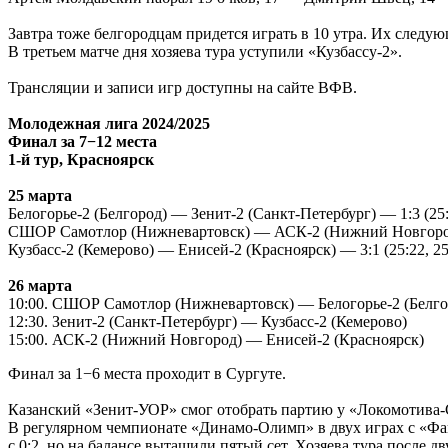
Завтра тоже белгородцам придется играть в 10 утра. Их сле
В третьем матче дня хозяева тура уступили «Кузбассу-2».
Трансляции и записи игр доступны на сайте ВФВ.
Молодежная лига 2024/2025
Финал за 7−12 места
1-й тур, Красноярск
25 марта
Белогорье-2 (Белгород) — Зенит-2 (Санкт-Петербург) — 1:3 (25:1
СШОР Самотлор (Нижневартовск) — АСК-2 (Нижний Новгород) —
Кузбасс-2 (Кемерово) — Енисей-2 (Красноярск) — 3:1 (25:22, 25:
26 марта
10:00. СШОР Самотлор (Нижневартовск) — Белогорье-2 (Белго
12:30. Зенит-2 (Санкт-Петербург) — Кузбасс-2 (Кемерово)
15:00. АСК-2 (Нижний Новгород) — Енисей-2 (Красноярск)
Финал за 1−6 места проходит в Сургуте.
Казанский «Зенит-УОР» смог отобрать партию у «Локомотива-
В регулярном чемпионате «Динамо-Олимп» в двух играх с «Факе
с 0:2, но на балансе вытащили пятый сет. Хозяева тура после 