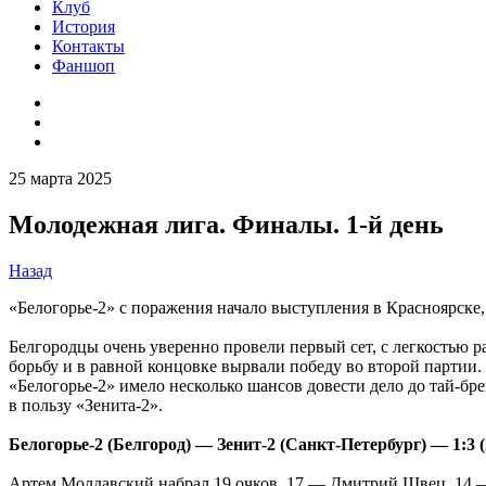
Клуб
История
Контакты
Фаншоп
25 марта 2025
Молодежная лига. Финалы. 1-й день
Назад
«Белогорье-2» с поражения начало выступления в Красноярске, г
Белгородцы очень уверенно провели первый сет, с легкостью р
борьбу и в равной концовке вырвали победу во второй партии.
«Белогорье-2» имело несколько шансов довести дело до тай-бр
в пользу «Зенита-2».
Белогорье-2 (Белгород) — Зенит-2 (Санкт-Петербург) — 1:3 (25
Артем Молдавский набрал 19 очков, 17 — Дмитрий Швец, 14 