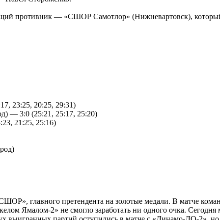
дующий противник — «СШОР Самотлор» (Нижневартовск), которы
7, 23:25, 20:25, 29:31)
 3:0 (25:21, 25:17, 25:20)
23, 21:25, 25:16)
род)
СШОР», главного претендента на золотые медали. В матче коман
лом Ямалом-2» не смогло заработать ни одного очка. Сегодня м
двух выигранных партий оступились в матче с «Динамо-ЛО-2», но