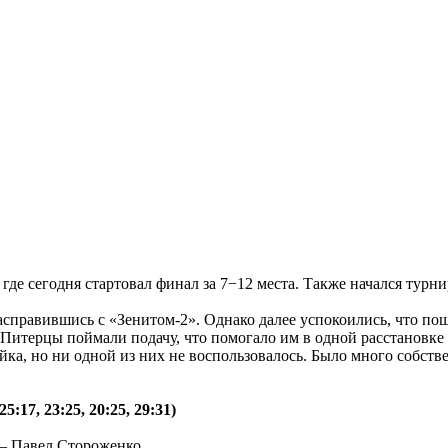
де сегодня стартовал финал за 7−12 места. Также начался турнир
асправившись с «Зенитом-2». Однако далее успокоились, что по
 Питерцы поймали подачу, что помогало им в одной расстановке 
ейка, но ни одной из них не воспользовалось. Было много собст
:17, 23:25, 20:25, 29:31)
— Павел Стороженко.