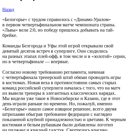
Назад
«Белогорье» с трудом справилось с «Динамо-Уралом»
в первом четвертьфинальном матче чемпионата страны.
«Львы» вели 2:0, но победу пришлось добывать на тай-
брейке.
Команды Белгорода и Уфы этой игрой открывали свой
девятый десяток встреч в суперлиге. Они сходились
на разных этапах плей-офф, в том числе и в «золотой» серии,
но в четвертьфинале — впервые.
Согласно новому требованию регламента, начиная
с четвертьфинала тренерский штаб обязан проводить игры
в костюмах. Новая веха в противостоянии самых старых
команд российской суперлиги началась с того, что на матч
их вывели тренеры в элегантных классических нарядах.
Мы видели уже такое в Новосибирске и Казани, где в этот
день играли раньше по времени. Но, пожалуй, именно
«Белогорье» нашло самое изящное решение, всего двумя
штрихаами обыграв требование федерации с наглядно
показанной клубной принадлежностью и цветами. К черным
костюмам и белым рубашкам были добавлены логотип
на пиджаке и красный галстук. Смотрелось красиво