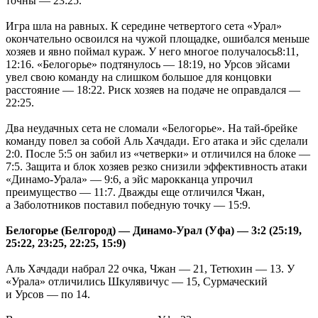
точны — 23:25.
Игра шла на равных. К середине четвертого сета «Урал»
окончательно освоился на чужой площадке, ошибался меньше
хозяев и явно поймал кураж. У него многое получалось8:11,
12:16. «Белогорье» подтянулось — 18:19, но Урсов эйсами
увел свою команду на слишком большое для концовки
расстояние — 18:22. Риск хозяев на подаче не оправдался —
22:25.
Два неудачных сета не сломали «Белогорье». На тай-брейке
команду повел за собой Аль Хачдади. Его атака и эйс сделали
2:0. После 5:5 он забил из «четверки» и отличился на блоке —
7:5. Защита и блок хозяев резко снизили эффективность атаки
«Динамо-Урала» — 9:6, а эйс марокканца упрочил
преимущество — 11:7. Дважды еще отличился Чжан,
а Заболотников поставил победную точку — 15:9.
Белогорье (Белгород) — Динамо-Урал (Уфа) — 3:2 (25:19,
25:22, 23:25, 22:25, 15:9)
Аль Хачдади набрал 22 очка, Чжан — 21, Тетюхин — 13. У
«Урала» отличились Шкулявичус — 15, Сурмаческий
и Урсов — по 14.