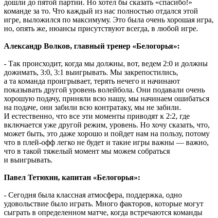
дошли до пятой партии. Но хотел бы сказать «спасибо!»
команде за то. Что каждый из нас полностью отдался этой
игре, выложился по максимуму. Это была очень хорошая игра,
но, опять же, нюансы присутствуют всегда, в любой игре.
Александр Волков, главный тренер «Белогорья»:
- Так происходит, когда мы должны, вот, ведем 2:0 и должны
дожимать, 3:0, 3:1 выигрывать. Мы закрепостились,
а та команда проигрывает, терять нечего и начинают
показывать другой уровень волейбола. Они подавали очень
хорошую подачу, приняли всю нашу, мы начинаем ошибаться
на подаче, они забили всю контратаку, мы не забили.
И естественно, что все эти моменты приводят к 2:2, где
включается уже другой режим, уровень. Но хочу сказать, что,
может быть, это даже хорошо и пойдет нам на пользу, потому
что в плей-офф легко не будет и такие игры важны — важно,
что в такой тяжелый момент мы можем собраться
и выигрывать.
Павел Тетюхин, капитан «Белогорья»:
- Сегодня была классная атмосфера, поддержка, одно
удовольствие было играть. Много факторов, которые могут
сыграть в определенном матче, когда встречаются команды