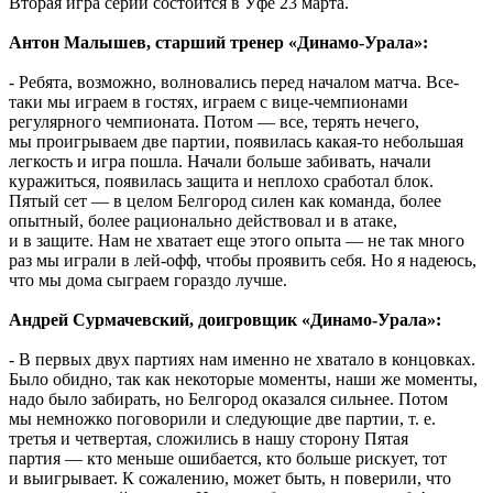
Вторая игра серии состоится в Уфе 23 марта.
Антон Малышев, старший тренер «Динамо-Урала»:
- Ребята, возможно, волновались перед началом матча. Все-
таки мы играем в гостях, играем с вице-чемпионами
регулярного чемпионата. Потом — все, терять нечего,
мы проигрываем две партии, появилась какая-то небольшая
легкость и игра пошла. Начали больше забивать, начали
куражиться, появилась защита и неплохо сработал блок.
Пятый сет — в целом Белгород силен как команда, более
опытный, более рационально действовал и в атаке,
и в защите. Нам не хватает еще этого опыта — не так много
раз мы играли в лей-офф, чтобы проявить себя. Но я надеюсь,
что мы дома сыграем гораздо лучше.
Андрей Сурмачевский, доигровщик «Динамо-Урала»:
- В первых двух партиях нам именно не хватало в концовках.
Было обидно, так как некоторые моменты, наши же моменты,
надо было забирать, но Белгород оказался сильнее. Потом
мы немножко поговорили и следующие две партии,
т. е.
третья и четвертая, сложились в нашу сторону Пятая
партия — кто меньше ошибается, кто больше рискует, тот
и выигрывает. К сожалению, может быть, н поверили, что