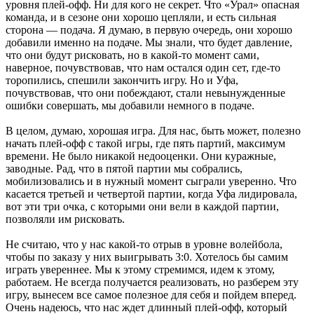
уровня плей-офф. Ни для кого не секрет. Что «Урал» опасная
команда, и в сезоне они хорошо цепляли, и есть сильная
сторона — подача. Я думаю, в первую очередь, они хорошо
добавили именно на подаче. Мы знали, что будет давление,
что они будут рисковать, но в какой-то момент сами,
наверное, почувствовав, что нам остался один сет, где-то
торопились, спешили закончить игру. Но и Уфа,
почувствовав, что они побеждают, стали невынужденные
ошибки совершать, мы добавили немного в подаче.
В целом, думаю, хорошая игра. Для нас, быть может, полезно
начать плей-офф с такой игры, где пять партий, максимум
времени. Не было никакой недооценки. Они куражные,
заводные. Рад, что в пятой партии мы собрались,
мобилизовались и в нужный момент сыграли уверенно. Что
касается третьей и четвертой партии, когда Уфа лидировала,
вот эти три очка, с которыми они вели в каждой партии,
позволяли им рисковать.
Не считаю, что у нас какой-то отрыв в уровне волейбола,
чтобы по заказу у них выигрывать 3:0. Хотелось бы самим
играть увереннее. Мы к этому стремимся, идем к этому,
работаем. Не всегда получается реализовать, но разберем эту
игру, вынесем все самое полезное для себя и пойдем вперед.
Очень надеюсь, что нас ждет длинный плей-офф, который