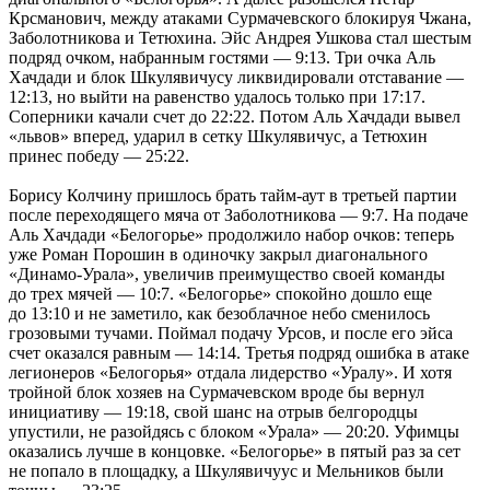
Крсманович, между атаками Сурмачевского блокируя Чжана,
Заболотникова и Тетюхина. Эйс Андрея Ушкова стал шестым
подряд очком, набранным гостями — 9:13. Три очка Аль
Хачдади и блок Шкулявичусу ликвидировали отставание —
12:13, но выйти на равенство удалось только при 17:17.
Соперники качали счет до 22:22. Потом Аль Хачдади вывел
«львов» вперед, ударил в сетку Шкулявичус, а Тетюхин
принес победу — 25:22.
Борису Колчину пришлось брать тайм-аут в третьей партии
после переходящего мяча от Заболотникова — 9:7. На подаче
Аль Хачдади «Белогорье» продолжило набор очков: теперь
уже Роман Порошин в одиночку закрыл диагонального
«Динамо-Урала», увеличив преимущество своей команды
до трех мячей — 10:7. «Белогорье» спокойно дошло еще
до 13:10 и не заметило, как безоблачное небо сменилось
грозовыми тучами. Поймал подачу Урсов, и после его эйса
счет оказался равным — 14:14. Третья подряд ошибка в атаке
легионеров «Белогорья» отдала лидерство «Уралу». И хотя
тройной блок хозяев на Сурмачевском вроде бы вернул
инициативу — 19:18, свой шанс на отрыв белгородцы
упустили, не разойдясь с блоком «Урала» — 20:20. Уфимцы
оказались лучше в концовке. «Белогорье» в пятый раз за сет
не попало в площадку, а Шкулявичуус и Мельников были