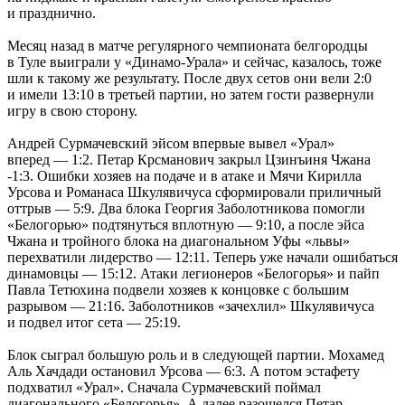
и празднично.
Месяц назад в матче регулярного чемпионата белгородцы
в Туле выиграли у «Динамо-Урала» и сейчас, казалось, тоже
шли к такому же результату. После двух сетов они вели 2:0
и имели 13:10 в третьей партии, но затем гости развернули
игру в свою сторону.
Андрей Сурмачевский эйсом впервые вывел «Урал»
вперед — 1:2. Петар Крсманович закрыл Цзинъиня Чжана
-1:3. Ошибки хозяев на подаче и в атаке и Мячи Кирилла
Урсова и Романаса Шкулявичуса сформировали приличный
оттрыв — 5:9. Два блока Георгия Заболотникова помогли
«Белогорью» подтянуться вплотную — 9:10, а после эйса
Чжана и тройного блока на диагональном Уфы «львы»
перехватили лидерство — 12:11. Теперь уже начали ошибаться
динамовцы — 15:12. Атаки легионеров «Белогорья» и пайп
Павла Тетюхина подвели хозяев к концовке с большим
разрывом — 21:16. Заболотников «зачехлил» Шкулявичуса
и подвел итог сета — 25:19.
Блок сыграл большую роль и в следующей партии. Мохамед
Аль Хачдади остановил Урсова — 6:3. А потом эстафету
подхватил «Урал». Сначала Сурмачевский поймал
диагонального «Белогорья». А далее разошелся Петар