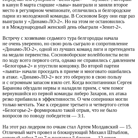
в канун 8 марта старшие «львы» выиграли и заняли второе
место в регулярном чемпионате, отличились и белгородские
парни из молодежной команды. В Сосновом Бору они еще раз
выиграли у «Динамо-ЛО-2». Но на этом не остановились
и в Международный женский день обыграли «Зенит-2».
Встречу с хозяевами седьмого тура белгородцы начала
не очень уверенно, но свою роль сыграло и сопротивление
«Динамо-ЛО-2», одной из лучших команд лиги и претендента
на медали первенства. Сосновоборские волейболисты вели
по ходу всего первого сета, однако не справились с давлением
«Белогорья-2» и упустили концовку. Во второй партии
«львята» начали проседать в приеме и многовато ошибались
в атаке. «Динамо-ЛО-2» все это обернуло в свою пользу
и с огромным запасом взяло сет. Когда воспитанники Сергея
Баранова обуздали нервы и наладили прием, с чем помог
вернувшийся из первой команды либеро Захаров, их атака
резко прибавила в эффективности. О чем соперники могли
только мечтать. Уже к середине третьего и четвертого сетов
«Белогорье-2» формировало такой отрыв, что не было
вопросов по поводу победителя — 3:1.
На этот раз лидером по очкам стал Артем Молдавский — 15.
Отличный матч провел и блокирующий Михаил Штыблов,
который забил 7 из 7 и поставил 5 блоков — 12 очков.