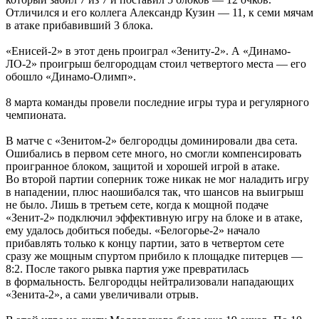
Отличился и его коллега Александр Кузин — 11, к семи мячам
в атаке прибавивший 3 блока.
«Енисей-2» в этот день проиграл «Зениту-2». А «Динамо-
ЛО-2» проигрыш белгородцам стоил четвертого места — его
обошло «Динамо-Олимп».
8 марта команды провели последние игры тура и регулярного
чемпионата.
В матче с «Зенитом-2» белгородцы доминировали два сета.
Ошибались в первом сете много, но смогли компенсировать
проигранное блоком, защитой и хорошей игрой в атаке.
Во второй партии соперник тоже никак не мог наладить игру
в нападении, плюс наошибался так, что шансов на выигрыш
не было. Лишь в третьем сете, когда к мощной подаче
«Зенит-2» подключил эффективную игру на блоке и в атаке,
ему удалось добиться победы. «Белогорье-2» начало
прибавлять только к концу партии, зато в четвертом сете
сразу же мощным спуртом прибило к площадке питерцев —
8:2. После такого рывка партия уже превратилась
в формальность. Белгородцы нейтрализовали нападающих
«Зенита-2», а сами увеличивали отрыв.