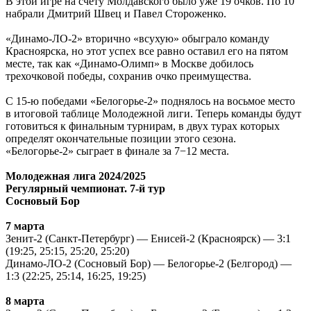
В этой игре на счету Молдавского было уже 19 очков. По 10
набрали Дмитрий Швец и Павел Стороженко.
«Динамо-ЛО-2» вторично «всухую» обыграло команду
Красноярска, но этот успех все равно оставил его на пятом
месте, так как «Динамо-Олимп» в Москве добилось
трехочковой победы, сохранив очко преимущества.
С 15-ю победами «Белогорье-2» поднялось на восьмое место
в итоговой таблице Молодежной лиги. Теперь команды будут
готовиться к финальным турнирам, в двух турах которых
определят окончательные позиции этого сезона.
«Белогорье-2» сыграет в финале за 7−12 места.
Молодежная лига 2024/2025
Регулярный чемпионат. 7-й тур
Сосновый Бор
7 марта
Зенит-2 (Санкт-Петербург) — Енисей-2 (Красноярск) — 3:1
(19:25, 25:15, 25:20, 25:20)
Динамо-ЛО-2 (Сосновый Бор) — Белогорье-2 (Белгород) —
1:3 (22:25, 25:14, 16:25, 19:25)
8 марта