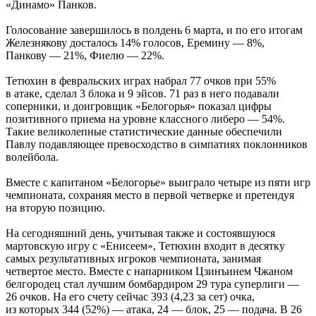
«Динамо» Панков.
Голосование завершилось в полдень 6 марта, и по его итогам
Железнякову досталось 14% голосов, Еремину — 8%,
Панкову — 21%, Фиелю — 22%.
Тетюхин в февральских играх набрал 77 очков при 55%
в атаке, сделал 3 блока и 9 эйсов. 71 раз в него подавали
соперники, и доигровщик «Белогорья» показал цифры
позитивного приема на уровне классного либеро — 54%.
Такие великолепные статистические данные обеспечили
Павлу подавляющее превосходство в симпатиях поклонников
волейбола.
Вместе с капитаном «Белогорье» выиграло четыре из пяти игр
чемпионата, сохраняя место в первой четверке и претендуя
на вторую позицию.
На сегодняшний день, учитывая также и состоявшуюся
мартовскую игру с «Енисеем», Тетюхин входит в десятку
самых результативных игроков чемпионата, занимая
четвертое место. Вместе с напарником Цзинъинем Чжаном
белгородец стал лучшим бомбардиром 29 тура суперлиги —
26 очков. На его счету сейчас 393 (4,23 за сет) очка,
из которых 344 (52%) — атака, 24 — блок, 25 — подача. В 26