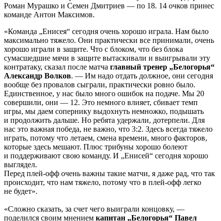
Роман Мурашко и Семен Дмитриев — по 18. 14 очков принес
команде Антон Максимов.
«Команда „Енисея“ сегодня очень хорошо играла. Нам было
максимально тяжело. Они практически все принимали, очень
хорошо играли в защите. Что с блоком, что без блока
сумасшедшие мячи в защите вытаскивали и выигрывали эту
контратаку, сказал после матча
главный тренер „Белогорья“
Александр Волков
. — Им надо отдать должное, они сегодня
вообще без провалов сыграли, практически ровно было.
Единственное, у нас было много ошибок на подаче. Мы 20
совершили, они — 12. Это немного влияет, сбивает темп
игры, мы даем сопернику выдохнуть немножко, подышать
и продолжить дальше. Но ребята удержали, дотерпели. Для
нас это важная победа, не важно, что 3:2. Здесь всегда тяжело
играть, потому что летаем, смена времени, много факторов,
которые здесь мешают. Плюс трибуны хорошо болеют
и поддерживают свою команду. И „Енисей“ сегодня хорошо
выглядел.
Перед плей-офф очень важны такие матчи, я даже рад, что так
происходит, что нам тяжело, потому что в плей-офф легко
не будет».
«Сложно сказать, за счет чего выиграли концовку, —
поделился своим мнением
капитан „Белогорья“ Павел