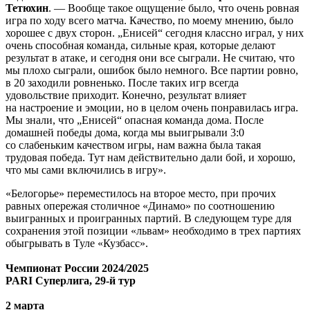
Тетюхин
. — Вообще такое ощущение было, что очень ровная
игра по ходу всего матча. Качество, по моему мнению, было
хорошее с двух сторон. „Енисей“ сегодня классно играл, у них
очень способная команда, сильные края, которые делают
результат в атаке, и сегодня они все сыграли. Не считаю, что
мы плохо сыграли, ошибок было немного. Все партии ровно,
в 20 заходили ровненько. После таких игр всегда
удовольствие приходит. Конечно, результат влияет
на настроение и эмоции, но в целом очень понравилась игра.
Мы знали, что „Енисей“ опасная команда дома. После
домашней победы дома, когда мы выигрывали 3:0
со слабеньким качеством игры, нам важна была такая
трудовая победа. Тут нам действительно дали бой, и хорошо,
что мы сами включились в игру».
«Белогорье» переместилось на второе место, при прочих
равных опережая столичное «Динамо» по соотношению
выигранных и проигранных партий. В следующем туре для
сохранения этой позиции «львам» необходимо в трех партиях
обыгрывать в Туле «Кузбасс».
Чемпионат России 2024/2025
PARI Суперлига, 29-й тур
2 марта