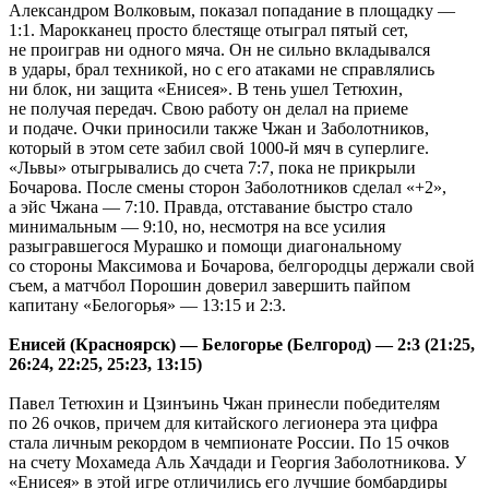
Александром Волковым, показал попадание в площадку —
1:1. Марокканец просто блестяще отыграл пятый сет,
не проиграв ни одного мяча. Он не сильно вкладывался
в удары, брал техникой, но с его атаками не справлялись
ни блок, ни защита «Енисея». В тень ушел Тетюхин,
не получая передач. Свою работу он делал на приеме
и подаче. Очки приносили также Чжан и Заболотников,
который в этом сете забил свой 1000-й мяч в суперлиге.
«Львы» отыгрывались до счета 7:7, пока не прикрыли
Бочарова. После смены сторон Заболотников сделал «+2»,
а эйс Чжана — 7:10. Правда, отставание быстро стало
минимальным — 9:10, но, несмотря на все усилия
разыгравшегося Мурашко и помощи диагональному
со стороны Максимова и Бочарова, белгородцы держали свой
съем, а матчбол Порошин доверил завершить пайпом
капитану «Белогорья» — 13:15 и 2:3.
Енисей (Красноярск) — Белогорье (Белгород) — 2:3 (21:25,
26:24, 22:25, 25:23, 13:15)
Павел Тетюхин и Цзинъинь Чжан принесли победителям
по 26 очков, причем для китайского легионера эта цифра
стала личным рекордом в чемпионате России. По 15 очков
на счету Мохамеда Аль Хачдади и Георгия Заболотникова. У
«Енисея» в этой игре отличились его лучшие бомбардиры