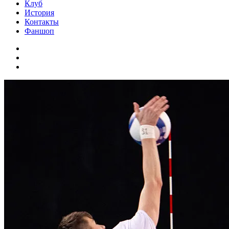
Клуб
История
Контакты
Фаншоп