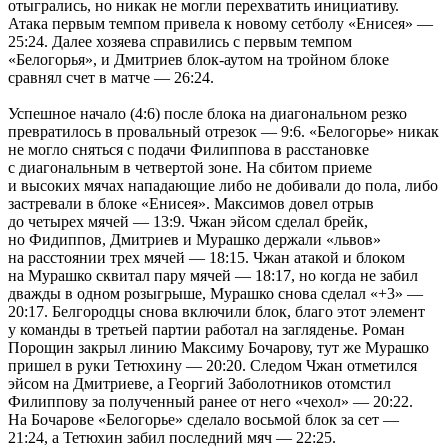
отыгрались, но никак не могли перехватить инициативу.
Атака первым темпом привела к новому сетболу «Енисея» —
25:24. Далее хозяева справились с первым темпом
«Белогорья», и Дмитриев блок-аутом на тройном блоке
сравнял счет в матче — 26:24.
Успешное начало (4:6) после блока на диагональном резко
превратилось в провальный отрезок — 9:6. «Белогорье» никак
не могло сняться с подачи Филиппова в расстановке
с диагональным в четвертой зоне. На сбитом приеме
и высоких мячах нападающие либо не добивали до пола, либо
застревали в блоке «Енисея». Максимов довел отрыв
до четырех мячей — 13:9. Чжан эйсом сделал брейк,
но Фидиппов, Дмитриев и Мурашко держали «львов»
на расстоянии трех мячей — 18:15. Чжан атакой и блоком
на Мурашко сквитал пару мячей — 18:17, но когда не забил
дважды в одном розыгрыше, Мурашко снова сделал «+3» —
20:17. Белгородцы снова включили блок, благо этот элемент
у команды в третьей партии работал на загляденье. Роман
Порощин закрыл линию Максиму Бочарову, тут же Мурашко
пришел в руки Тетюхину — 20:20. Следом Чжан отметился
эйсом на Дмитриеве, а Георгий Заболотников отомстил
Филиппову за полученный ранее от него «чехол» — 20:22.
На Бочарове «Белогорье» сделало восьмой блок за сет —
21:24, а Тетюхин забил последний мяч — 22:25.