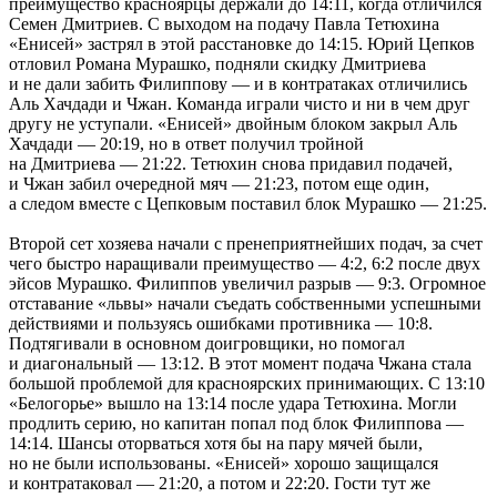
преимущество красноярцы держали до 14:11, когда отличился
Семен Дмитриев. С выходом на подачу Павла Тетюхина
«Енисей» застрял в этой расстановке до 14:15. Юрий Цепков
отловил Романа Мурашко, подняли скидку Дмитриева
и не дали забить Филиппову — и в контратаках отличились
Аль Хачдади и Чжан. Команда играли чисто и ни в чем друг
другу не уступали. «Енисей» двойным блоком закрыл Аль
Хачдади — 20:19, но в ответ получил тройной
на Дмитриева — 21:22. Тетюхин снова придавил подачей,
и Чжан забил очередной мяч — 21:23, потом еще один,
а следом вместе с Цепковым поставил блок Мурашко — 21:25.
Второй сет хозяева начали с пренеприятнейших подач, за счет
чего быстро наращивали преимущество — 4:2, 6:2 после двух
эйсов Мурашко. Филиппов увеличил разрыв — 9:3. Огромное
отставание «львы» начали съедать собственными успешными
действиями и пользуясь ошибками противника — 10:8.
Подтягивали в основном доигровщики, но помогал
и диагональный — 13:12. В этот момент подача Чжана стала
большой проблемой для красноярских принимающих. С 13:10
«Белогорье» вышло на 13:14 после удара Тетюхина. Могли
продлить серию, но капитан попал под блок Филиппова —
14:14. Шансы оторваться хотя бы на пару мячей были,
но не были использованы. «Енисей» хорошо защищался
и контратаковал — 21:20, а потом и 22:20. Гости тут же