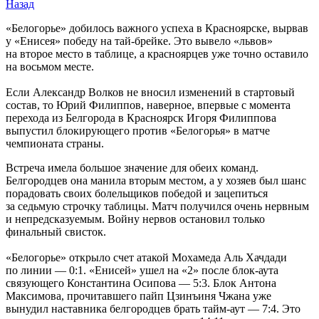
Назад
«Белогорье» добилось важного успеха в Красноярске, вырвав
у «Енисея» победу на тай-брейке. Это вывело «львов»
на второе место в таблице, а красноярцев уже точно оставило
на восьмом месте.
Если Александр Волков не вносил изменений в стартовый
состав, то Юрий Филиппов, наверное, впервые с момента
перехода из Белгорода в Красноярск Игоря Филиппова
выпустил блокирующего против «Белогорья» в матче
чемпионата страны.
Встреча имела большое значение для обеих команд.
Белгородцев она манила вторым местом, а у хозяев был шанс
порадовать своих болельщиков победой и зацепиться
за седьмую строчку таблицы. Матч получился очень нервным
и непредсказуемым. Войну нервов остановил только
финальный свисток.
«Белогорье» открыло счет атакой Мохамеда Аль Хачдади
по линии — 0:1. «Енисей» ушел на «2» после блок-аута
связующего Константина Осипова — 5:3. Блок Антона
Максимова, прочитавшего пайп Цзинъиня Чжана уже
вынудил наставника белгородцев брать тайм-аут — 7:4. Это