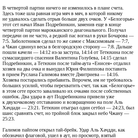
В четвертой партии ничего не изменилось в плане счета.
Здесь тоже шла равная игра мяч в мяч, в которой никому
не удавалось сделать отрыв больше двух очков. У «Белогорья»
этот сет начал Иван Подребинкин, заменив еще в конце
четвертой партии марокканского диагонального. Получал
передачи он не часто, а редкий пас вогнал в руки Бочарова —
7:5. Заболотников сделал то же самое с Максимовым — 7:7,
а Чжан сдвинул весы в белгородскую сторону — 7:8. Дальше
пошли качели — 14:12 из-за заступа, 14:14 от Тетюхина после
сумасшедшего спасения Валентина Голубева, 14:15 сделал
Подребинкин, а Тетюхин после тайм-аута «Енисея» отдалил
хозяев на два очка и вынудил Юрия Филиппова поставить
в прием Руслана Галимова вместе Дмитриева — 14:16.
Хозяева постарались прибавить. Впрочем, им не требовалось
больших усилий, чтобы перехватить счет, так как «Белогорье»
в этом сете просто заваливало их очками после собственных
ошибок. Два удара в аут Подребинкина привели уже
к двухочковому отставанию и возвращению на поле Аль
Хачдади — 23:21. Тетюхин отыграл один сетбол — 24:23, был
шанс сравнять счет, но тройной блок закрыл небо Чжану —
25:23.
Галимов пайпом открыл тай-брейк. Удар Аль Хачдди, как
обозначил флаговой, ушел в аут, но просмотр, взятый