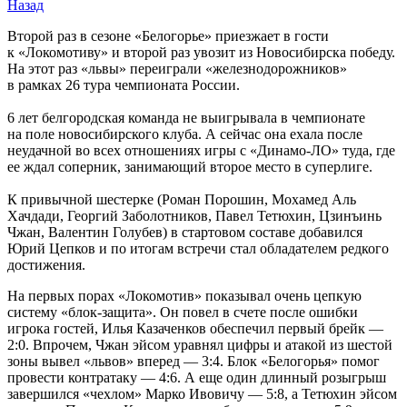
Назад
Второй раз в сезоне «Белогорье» приезжает в гости
к «Локомотиву» и второй раз увозит из Новосибирска победу.
На этот раз «львы» переиграли «железнодорожников»
в рамках 26 тура чемпионата России.
6 лет белгородская команда не выигрывала в чемпионате
на поле новосибирского клуба. А сейчас она ехала после
неудачной во всех отношениях игры с «Динамо-ЛО» туда, где
ее ждал соперник, занимающий второе место в суперлиге.
К привычной шестерке (Роман Порошин, Мохамед Аль
Хачдади, Георгий Заболотников, Павел Тетюхин, Цзинъинь
Чжан, Валентин Голубев) в стартовом составе добавился
Юрий Цепков и по итогам встречи стал обладателем редкого
достижения.
На первых порах «Локомотив» показывал очень цепкую
систему «блок-защита». Он повел в счете после ошибки
игрока гостей, Илья Казаченков обеспечил первый брейк —
2:0. Впрочем, Чжан эйсом уравнял цифры и атакой из шестой
зоны вывел «львов» вперед — 3:4. Блок «Белогорья» помог
провести контратаку — 4:6. А еще один длинный розыгрыш
завершился «чехлом» Марко Ивовичу — 5:8, а Тетюхин эйсом