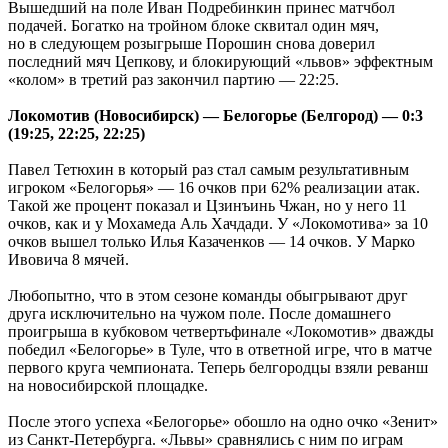
Вышедший на поле Иван Подребинкин принес матчбол
подачей. Богатко на тройном блоке сквитал один мяч,
но в следующем розыгрыше Порошин снова доверил
последний мяч Цепкову, и блокирующий «львов» эффектным
«колом» в третий раз закончил партию — 22:25.
Локомотив (Новосибирск) — Белогорье (Белгород) — 0:3
(19:25, 22:25, 22:25)
Павел Тетюхин в который раз стал самым результативным
игроком «Белогорья» — 16 очков при 62% реализации атак.
Такой же процент показал и Цзинъинь Чжан, но у него 11
очков, как и у Мохамеда Аль Хачдади. У «Локомотива» за 10
очков вышел только Илья Казаченков — 14 очков. У Марко
Ивовича 8 мячей.
Любопытно, что в этом сезоне команды обыгрывают друг
друга исключительно на чужом поле. После домашнего
проигрыша в кубковом четвертьфинале «Локомотив» дважды
победил «Белогорье» в Туле, что в ответной игре, что в матче
первого круга чемпионата. Теперь белгородцы взяли реванш
на новосибирской площадке.
После этого успеха «Белогорье» обошло на одно очко «Зенит»
из Санкт-Петербурга. «Львы» сравнялись с ним по играм