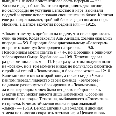
вынудил Пламена Константинова брать перерыв — 5:9.
Хозяева и рады были бы что-то предпринять для погони,
но белгородцы не уступали цепкостью в игре, выбивали
подачей и лучше использовали свои шансы на блоке. Капитан
еще раз подал навылет, тройной блок еще раз погасил порыв
Ивовича, а Цепков вколотил победный мяч — 19:25.
«Локомотив» чуть прибавил на подаче, что стало приносить
очки на блоке. Когда закрыли Аль Хачдади, хозяева оказались
впереди — 5:3. Еще один блок диагональному «Белогорья»
впервые отодвинул белгородцев на три очка — 9:6.
Новосибирцы могли сделать и «+4», но Порошин в одиночку
заблокировал Омара Курбанова — 10:8. Тетюхин сделал
разрыв минимальным — 11:10, а сразу за этим получил шанс
на «ровно», но в том моменте никак не получалось разойтись
с тройной стеной «Локомотива», и блок спас хозяев — 12:10.
Капитан свое взял во второй зоне, а после скидки Чжана
пайпом передал лидерство своей команде. «Белогорье»
не давало развернуться блокирующим «Локомотива»,
да и нападающим хозяев было непросто набирать очки.
В актив игру может занести лишь Казаченков. Особенно
сложно было подаче Тетюхина, выбивающего «Локомотив»
из приема. В число эйсменов вошел и диагональный
«львов» — 16:19. Выход Евгения Сивожелеза и двойная
замена не помогли сократить отставание, и Цепков вновь