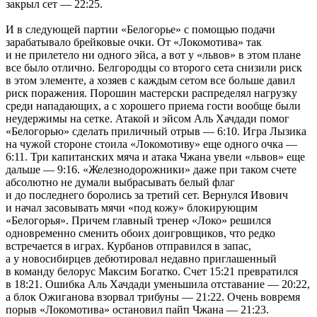
закрыл сет — 22:25.
И в следующей партии «Белогорье» с помощью подачи
зарабатывало брейковые очки. От «Локомотива» так
и не прилетело ни одного эйса, а вот у «львов» в этом плане
все было отлично. Белгородцы со второго сета снизили риск
в этом элементе, а хозяев с каждым сетом все больше давил
риск поражения. Порошин мастерски распределял нагрузку
среди нападающих, а с хорошего приема гости вообще были
неудержимы на сетке. Атакой и эйсом Аль Хачдади помог
«Белогорью» сделать приличный отрыв — 6:10. Игра Лызика
на чужой стороне стоила «Локомотиву» еще одного очка —
6:11. Три капитанских мяча и атака Чжана увели «львов» еще
дальше — 9:16. «Железнодорожники» даже при таком счете
абсолютно не думали выбрасывать белый флаг
и до последнего боролись за третий сет. Вернулся Ивович
и начал засовывать мячи «под кожу» блокирующим
«Белогорья». Причем главный тренер «Локо» решился
одновременно сменить обоих доигровщиков, что редко
встречается в играх. Курбанов отправился в запас,
а у новосибирцев дебютировал недавно приглашенный
в команду белорус Максим Богатко. Счет 15:21 превратился
в 18:21. Ошибка Аль Хачдади уменьшила отставание — 20:22,
а блок Ожиганова взорвал трибуны — 21:22. Очень вовремя
порыв «Локомотива» остановил пайп Чжана — 21:23.