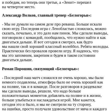
и победам, но теперь они третьи, а «Зенит» перешел
на четвертое место.
Александр Волков, главный тренер «Белогорья»:
- Мы не думали на самом деле про реванш. Больше искали
свою игру. Последняя игра с Ленобластью сложилась, можно
сказать, печально, и это дало нам пинок. Мы сделали выводы,
поговорили с командой, пообщались, что нужно найти и как
двигаться дальше. И вот сегодня я смотрел, как будто
мы нашли свой хороший классный волейбол. Ребята молодцы.
Практически без провалов провели игру. Я надеюсь, что
мы это запомним, закрепим и будем в таком состоянии
двигаться дальше.
Роман Порошин, связующий «Белогорья»:
- Последний наш матч сложился не очень хорошо, мы были
немного подавлены, атмосфера было не очень хорошей как
на поляне, так и в команде. После разговоров в раздевалке
мы сделали выводы, решили, что надо больше
положительных моментов добавлять на поляне и в жизни,
больше улыбаться и наслаждаться игрой. Мне кажется,
сегодня это и было, и мы не смотрели на ту сторону,
на ошибки, просто получали удовольствие от мяча и каждого