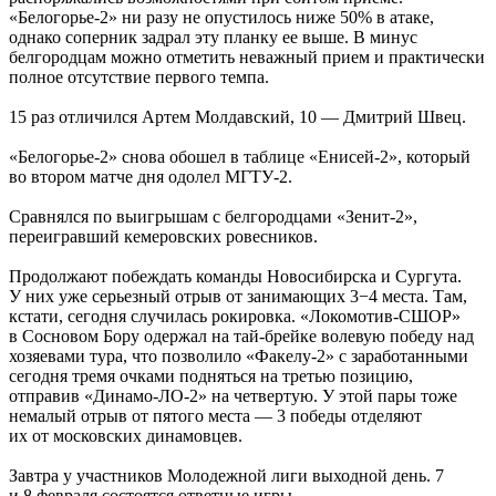
«Белогорье-2» ни разу не опустилось ниже 50% в атаке,
однако соперник задрал эту планку ее выше. В минус
белгородцам можно отметить неважный прием и практически
полное отсутствие первого темпа.
15 раз отличился Артем Молдавский, 10 — Дмитрий Швец.
«Белогорье-2» снова обошел в таблице «Енисей-2», который
во втором матче дня одолел МГТУ-2.
Сравнялся по выигрышам с белгородцами «Зенит-2»,
переигравший кемеровских ровесников.
Продолжают побеждать команды Новосибирска и Сургута.
У них уже серьезный отрыв от занимающих 3−4 места. Там,
кстати, сегодня случилась рокировка. «Локомотив-СШОР»
в Сосновом Бору одержал на тай-брейке волевую победу над
хозяевами тура, что позволило «Факелу-2» с заработанными
сегодня тремя очками подняться на третью позицию,
отправив «Динамо-ЛО-2» на четвертую. У этой пары тоже
немалый отрыв от пятого места — 3 победы отделяют
их от московских динамовцев.
Завтра у участников Молодежной лиги выходной день. 7
и 8 февраля состоятся ответные игры.