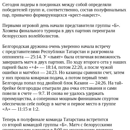
Сегодня лидеры в поединках между собой определяли
победителей групп и, соответственно, состав полуфинальных
пар, привычно формирующихся «крест-накрест».
Первыми игровой день начали представители группы «Б».
Хозяева финального турнира в двух партиях переиграли
белорусских волейболистов.
Белгородская дружина очень уверенно начала встречу
с представителями Республики Татарстан и разгромила
оппонента — 25:14. У «львят» была отличная возможность
завершить матч в двух партиях. По ходу второго сета у наших
парней было «+4» — 18:14, потом 22:20, а после чужой
ошибки и матчбол — 24:23. Но казанцы сравняли счет, затем
у них прошла коварная подача, а потом первый темп
Белгорода попал под двойной блок Казани — 24:26. На тай-
брейке белгородцы отыграли два очка отставания и сами
повели в счете — 9:7. И снова не удалось удержать
преимущества, а соперники мощным финишным спуртом
обеспечили себе победу в матче и первое место в группе
«А» — 11:15 и 1:2.
Теперь в полуфинале команда Татарстана встретится
со второй командой группы «Б». Матч с белорусскими
спортсменами начнется в 8:00 по московскому времени.