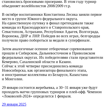
становились бронзовыми призерами. В этом году турнир
объединяет волейболистов 2008/2009 гг.р.
В октябре воспитанники Константина Лесика заняли первое
место в группе Южного федерального округа.
На единственную путевку в финал претендовали также
команды из Краснодарского и Ставропольского края,
Севастополя, Астрахани, Республики Адыгея, Волгограда,
Воронежа, ДНР и ЛНР. Победив во всех играх, белгородцы
получили право побороться за медали в суперфинале.
Затем аналогичные осенние отборочные соревнования
прошли в Сибирском, Дальневосточном и Приволжском
федеральных округах. Их победителями стали представители
Кемерово, Сахалинской области и Казани.
Сейчас к этой четверке присоединились команда
Новосибирска, как организатора финального этапа,
и иностранные коллективы из Беларуси, Казахстана
и Монголии.
29 января состоится жеребьевка, а 30−31 января уже будут
проходить матчи групповых турниров и плей-офф. Чемпион
«Локоволей-2024» определится 1 февраля.
29 января 2025