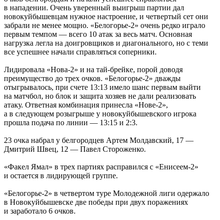
в нападении. Очень уверенный выигрыш партии дал
новокуйбышевцам нужное настроение, и четвертый сет они
забрали не менее мощно. «Белогорье-2» очень редко играло
первым темпом — всего 10 атак за весь матч. Основная
нагрузка легла на доигровщиков и диагонального, но с теми
все успешнее начали справляться соперники.
Лидировала «Нова-2» и на тай-брейке, порой доводя
преимущество до трех очков. «Белогорье-2» дважды
отыгрывалось, при счете 13:13 имело шанс первым выйти
на матчбол, но блок и защита хозяев не дали реализовать
атаку. Ответная комбинация принесла «Нове-2»,
а в следующем розыгрыше у новокуйбышевского игрока
прошла подача по линии — 13:15 и 2:3.
23 очка набрал у белгородцев Артем Молдавский, 17 —
Дмитрий Швец, 12 — Павел Стороженко.
«Факел Ямал» в трех партиях расправился с «Енисеем-2»
и остается в лидирующей группе.
«Белогорье-2» в четвертом туре Молодежной лиги одержало
в Новокуйбышевске две победы при двух поражениях
и заработало 6 очков.