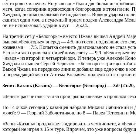
сет игровых качелях. Но у «львов» были две большие проблем
матч, когда соперник превосходил белгородцев в этом плане. 
Хачдади, но диагональный не поддавался. Волков ударом по л
сквитал один мяч, а неудачный прием подачи Александра Мельн
он не использовал, ударив в аут — 26:24.
На третий сет у «Белогорья» вместо Цжана вышел Андрей Марч
вывела «Белогорье» вперед — 4:5, но гости, поднявшие его с
хозяевами — 7:5. Попытка сменить диагонального не стала ус
Его же атака привела к ничейному счету — 9:9. «Белогорье» чу
«львов» из второй и четвертой зон. И теперь уже Алексей Ко
Хачдади и вышел Сергей Червяков. «Белогорье» трижды отбива
Выход Чжана на переднюю линию добавил еще одно очко в коп
и переходящий мяч от Артема Вольвича подвели итог партии и 
Зенит-Казань (Казань) — Белогорье (Белгород) — 3:0 (25:20, 2
«Зенит» рассчитался за два проигрыша «львам» в прошлом сезон
По 14 очков сегодня у казанцев набрали Михаил Лабинский и 
мячей: 9 — Георгий Заболотников, по 8 — Павел Тетюхин и М
«Зенит-Казань» продолжает лидировать в чемпионате, а «Белог
который не играл в 15-м туре. Впрочем, это уже вопросы будуще