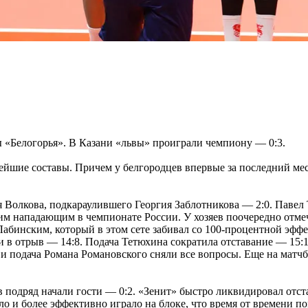
 «Белогорья». В Казани «львы» проиграли чемпиону — 0:3.
ейшие составы. Причем у белгородцев впервые за последний мес
 Волкова, подкараулившего Георгия Заблотникова — 2:0. Павел Т
им нападающим в чемпионате России. У хозяев поочередно отме
Лабинским, который в этом сете забивал со 100-процентной эфф
и в отрыв — 14:8. Подача Тетюхина сократила отставание — 15:
м и подача Романа Романовского сняли все вопросы. Еще на матч
ов подряд начали гости — 0:2. «Зенит» быстро ликвидировал отс
ло и более эффективно играло на блоке, что время от времени по