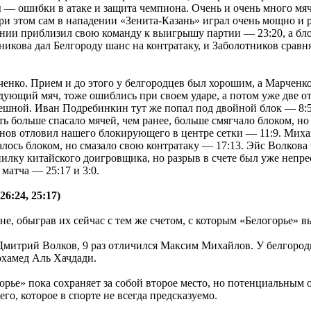
ы — ошибки в атаке и защита чемпиона. Очень и очень много мя
При этом сам в нападении «Зенита-Казань» играл очень мощно и
инии приблизил свою команду к выигрышу партии — 23:20, а бло
икова дал Белгороду шанс на контратаку, и Заболотников сравн
енко. Прием и до этого у белгородцев был хорошим, а Марченк
ледующий мяч, тоже ошиблись при своем ударе, а потом уже две 
пешной. Иван Подребинкин тут же попал под двойной блок — 8:5
ть больше спасало мячей, чем ранее, больше смягчало блоком, но
нонов отловил нашего блокирующего в центре сетки — 11:9. Миха
лось блоком, но смазало свою контратаку — 17:13. Эйс Волкова
илку китайского доигровщика, но разрыв в счете был уже непр
матча — 25:17 и 3:0.
6:24, 25:17)
е, обыграв их сейчас с тем же счетом, с которым «Белогорье» в
Дмитрий Волков, 9 раз отличился Максим Михайлов. У белгород
охамед Аль Хачдади.
орье» пока сохраняет за собой второе место, но потенциальным 
го, которое в спорте не всегда предсказуемо.