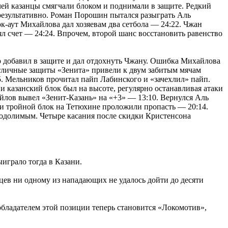
чей казанцы смягчали блоком и поднимали в защите. Редкий
 результативно. Роман Порошин пытался разыграть Аль
к-аут Михайлова дал хозяевам два сетбола — 24:22. Чжан
ял счет — 24:24. Впрочем, второй шанс восстановить равенство
о добавил в защите и дал отдохнуть Чжану. Ошибка Михайлова
отличные защиты «Зенита» привели к двум забитым мячам
. Мельников прочитал пайп Лабинского и «зачехлил» пайп.
 и казанский блок был на высоте, регулярно останавливая атаки
йлов вывел «Зенит-Казань» на «+3» — 13:10. Вернулся Аль
 и тройной блок на Тетюхине проложили пропасть — 20:14.
еодолимым. Четыре касания после скидки Кристенсона
ыиграло тогда в Казани.
цев ни одному из нападающих не удалось дойти до десяти
обладателем этой позиции теперь становится «Локомотив»,