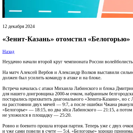
12 декабря 2024
«Зенит-Казань» отомстил «Белогорью»
Назад
Неудачно начали второй круг чемпионата России волейболисты
На матч Алексей Вербов и Александр Волков выставили сильн
должен был усилить команду в атаке и на блоке.
Встреча началась с атаки Михаила Лабинского и блока Дмитрия
для нашего доигровщика 2000-м очком, набранным белгородск
постарались прихватить диагонального «Зенита-Казани», но с 
на расстоянии двух мячей — 9:7, а после ошибки Чжана рванул
«Белогорье» — 18:15, но два эйса Лабинского — 21:15, а пото
не уложился в площадку — 25:20.
Ровно и боевито прошла вторая партия. Теперь уже с двух очк
и уже сами повели в счете — 5:4. «Белогорье» хорошо принима