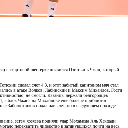
яц в стартовой шестерке появился Цзинъинь Чжан, который
етюхин сделал счет 4:3, и этот забитый капитаном мяч стал
чались в атаке Волков, Лабинский и Максим Михайлов. Гости
ективностью, не смогли. Казанцы держали белгородцев
11, а блок Чжана на Михайлове еще больше приблизил
боле Заболотников подал навылет, но в следующем подходе
тавание, затем хозяева подняли удар Мохамеда Аль Хачдади
могало перехватить лидерство в затянувшихся почти на весь