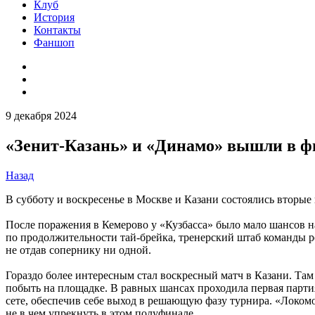
Клуб
История
Контакты
Фаншоп
9 декабря 2024
«Зенит-Казань» и «Динамо» вышли в ф
Назад
В субботу и воскресенье в Москве и Казани состоялись вторы
После поражения в Кемерово у «Кузбасса» было мало шансов на
по продолжительности тай-брейка, тренерский штаб команды р
не отдав сопернику ни одной.
Гораздо более интересным стал воскресный матч в Казани. Там
побыть на площадке. В равных шансах проходила первая партия
сете, обеспечив себе выход в решающую фазу турнира. «Локомот
не в чем упрекнуть в этом полуфинале.