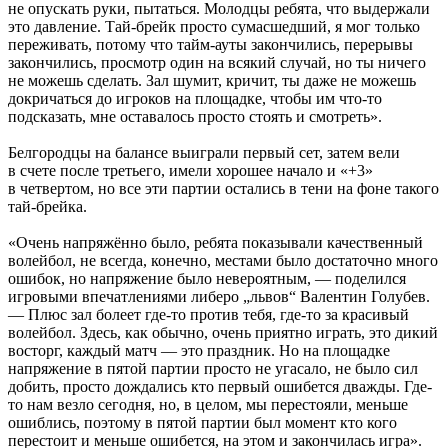
не опускать руки, пытаться. Молодцы ребята, что выдержали
это давление. Тай-брейк просто сумасшедший, я мог только
переживать, потому что тайм-ауты закончились, перерывы
закончились, просмотр один на всякий случай, но ты ничего
не можешь сделать. Зал шумит, кричит, ты даже не можешь
докричаться до игроков на площадке, чтобы им что-то
подсказать, мне оставалось просто стоять и смотреть».
Белгородцы на балансе выиграли первый сет, затем вели
в счете после третьего, имели хорошее начало и «+3»
в четвертом, но все эти партии остались в тени на фоне такого
тай-брейка.
«Очень напряжённо было, ребята показывали качественный
волейбол, не всегда, конечно, местами было достаточно много
ошибок, но напряжение было невероятным, — поделился
игровыми впечатлениями либеро „львов“ Валентин Голубев.
— Плюс зал болеет где-то против тебя, где-то за красивый
волейбол. Здесь, как обычно, очень приятно играть, это дикий
восторг, каждый матч — это праздник. Но на площадке
напряжение в пятой партии просто не угасало, не было сил
добить, просто дождались кто первый ошибется дважды. Где-
то нам везло сегодня, но, в целом, мы перестояли, меньше
ошиблись, поэтому в пятой партии был момент кто кого
перестоит и меньше ошибется, на этом и закончилась игра».