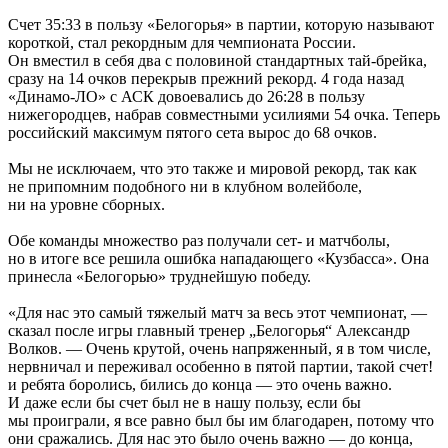
Счет 35:33 в пользу «Белогорья» в партии, которую называют
короткой, стал рекордным для чемпионата России.
Он вместил в себя два с половиной стандартных тай-брейка,
сразу на 14 очков перекрыв прежний рекорд. 4 года назад
«Динамо-ЛО» с АСК довоевались до 26:28 в пользу
нижегородцев, набрав совместными усилиями 54 очка. Теперь
российский максимум пятого сета вырос до 68 очков.
Мы не исключаем, что это также и мировой рекорд, так как
не припомним подобного ни в клубном волейболе,
ни на уровне сборных.
Обе команды множество раз получали сет- и матчболы,
но в итоге все решила ошибка нападающего «Кузбасса». Она
принесла «Белогорью» труднейшую победу.
«Для нас это самый тяжелый матч за весь этот чемпионат, —
сказал после игры главный тренер „Белогорья“ Александр
Волков. — Очень крутой, очень напряженный, я в том числе,
нервничал и переживал особенно в пятой партии, такой счет!
и ребята боролись, бились до конца — это очень важно.
И даже если бы счет был не в нашу пользу, если бы
мы проиграли, я все равно был бы им благодарен, потому что
они сражались. Для нас это было очень важно — до конца,