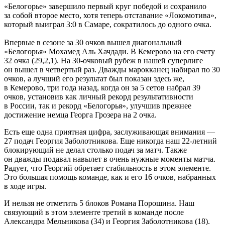
«Белогорье» завершило первый круг победой и сохранило
за собой второе место, хотя теперь отставание «Локомотива»,
который выиграл 3:0 в Самаре, сократилось до одного очка.
Впервые в сезоне за 30 очков вышел диагональный
«Белогорья» Мохамед Аль Хачдади. В Кемерово на его счету
32 очка (29,2,1). На 30-очковый рубеж в нашей суперлиге
он вышел в четвертый раз. Дважды марокканец набирал по 30
очков, а лучший его результат был показан здесь же,
в Кемерово, три года назад, когда он за 5 сетов набрал 39
очков, установив как личный рекорд результативности
в России, так и рекорд «Белогорья», улучшив прежнее
достижение немца Георга Грозера на 2 очка.
Есть еще одна приятная цифра, заслуживающая внимания —
27 подач Георгия Заболотникова. Еще никогда наш 22-летний
блокирующий не делал столько подач за матч. Также
он дважды подавал навылет в очень нужные моменты матча.
Радует, что Георгий обретает стабильность в этом элементе.
Это большая помощь команде, как и его 16 очков, набранных
в ходе игры.
И нельзя не отметить 5 блоков Романа Порошина. Наш
связующий в этом элементе третий в команде после
Александра Мельникова (34) и Георгия Заболотникова (18).