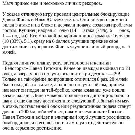
Матч принес еще и несколько личных рекордов.
У хозяев отличную игру провели центральные блокирующие
Давид Фиель и Илья Юльмухаметов. Они внесли огромный
вклад в атаке и на блоке и держали подачу, создавая проблемы
гостям. Кубинец набрал 21 очко (14 — атака (74%), 6 — блок,
1 — подача). Его молодой напарник принес команде 16 очков
(10 (83%), 5,1), сразу на 6 баллов улучшив прежнее свое
достижение в суперлиге. Фиель улучшил личный рекорд на 5
мячей.
Поднял личную планку результативности и капитан
«Белогорья» Павел Тетюхин. Ранее он дважды выбивал по 23
очка, а вчера у него получилось почти три десятка — 29!
Только на тай-брейке доигровщик отличился 8 раз. 28 мячей
было им добыто в атаке, а одно он получил эйсом, причем
навылет он подал на тай-брейке, когда команды уже пошли
качать баланс. Лидер «львов» подошел на дистанцию одного
шага к еще одному достижению: следующий забитый им мяч
в атаке, поставленный блок или результативная подача станут
для него 2000-м, юбилейным, очком в чемпионате России.
Павел Тетюхин войдет в элитарный клуб лучших российских
бомбардиров, а в его возрасте и амплуа это действительно
очень серьезное достижение.