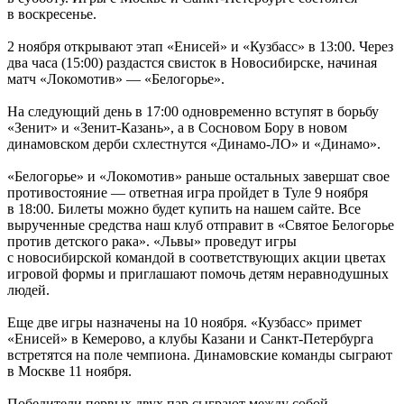
в воскресенье.
2 ноября открывают этап «Енисей» и «Кузбасс» в 13:00. Через
два часа (15:00) раздастся свисток в Новосибирске, начиная
матч «Локомотив» — «Белогорье».
На следующий день в 17:00 одновременно вступят в борьбу
«Зенит» и «Зенит-Казань», а в Сосновом Бору в новом
динамовском дерби схлестнутся «Динамо-ЛО» и «Динамо».
«Белогорье» и «Локомотив» раньше остальных завершат свое
противостояние — ответная игра пройдет в Туле 9 ноября
в 18:00. Билеты можно будет купить на нашем сайте. Все
вырученные средства наш клуб отправит в «Святое Белогорье
против детского рака». «Львы» проведут игры
с новосибирской командой в соответствующих акции цветах
игровой формы и приглашают помочь детям неравнодушных
людей.
Еще две игры назначены на 10 ноября. «Кузбасс» примет
«Енисей» в Кемерово, а клубы Казани и Санкт-Петербурга
встретятся на поле чемпиона. Динамовские команды сыграют
в Москве 11 ноября.
Победители первых двух пар сыграют между собой