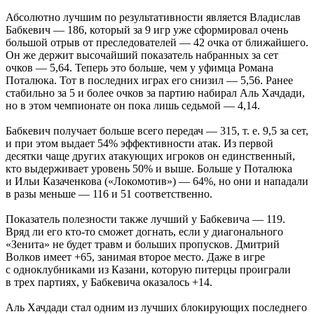
Абсолютно лучшим по результативности является Владислав
Бабкевич — 186, который за 9 игр уже сформировал очень
большой отрыв от преследователей — 42 очка от ближайшего.
Он же держит высочайший показатель набранных за сет
очков — 5,64. Теперь это больше, чем у уфимца Романа
Поталюка. Тот в последних играх его снизил — 5,56. Ранее
стабильно за 5 и более очков за партию набирал Аль Хачдади,
но в этом чемпионате он пока лишь седьмой — 4,14.
Бабкевич получает больше всего передач — 315,
т. е.
9,5 за сет,
и при этом выдает 54% эффективности атак. Из первой
десятки чаще других атакующих игроков он единственный,
кто выдерживает уровень 50% и выше. Больше у Поталюка
и Ильи Казаченкова («Локомотив») — 64%, но они и нападали
в разы меньше — 116 и 51 соответственно.
Показатель полезности также лучший у Бабкевича — 119.
Вряд ли его кто-то сможет догнать, если у диагонального
«Зенита» не будет травм и больших пропусков. Дмитрий
Волков имеет +65, занимая второе место. Даже в игре
с одноклубниками из Казани, которую питерцы проиграли
в трех партиях, у Бабкевича оказалось +14.
Аль Хачдади стал одним из лучших блокирующих последнего