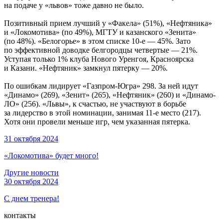
на подаче у «львов» тоже давно не было.
Позитивный прием лучший у «Факела» (51%), «Нефтяника»
и «Локомотива» (по 49%), МГТУ и казанского «Зенита»
(по 48%). «Белогорье» в этом списке 10-е — 45%. Зато
по эффективной доводке белгородцы четвертые — 21%.
Уступая только 1% клуба Нового Уренгоя, Красноярска
и Казани. «Нефтяник» замкнул пятерку — 20%.
По ошибкам лидирует «Газпром-Югра» 298. За ней идут
«Динамо» (269), «Зенит» (265), «Нефтяник» (260) и «Динамо-
ЛО» (256). «Львы», к счастью, не участвуют в борьбе
за лидерство в этой номинации, занимая 11-е место (217).
Хотя они провели меньше игр, чем указанная пятерка.
31 октября 2024
«Локомотива» будет много!
Другие новости
30 октября 2024
С днем тренера!
контакты