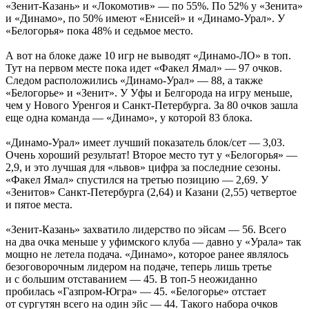
«Зенит-Казань» и «Локомотив» — по 55%. По 52% у «Зенита»
и «Динамо», по 50% имеют «Енисей» и «Динамо-Урал». У
«Белогорья» пока 48% и седьмое место.
А вот на блоке даже 10 игр не выводят «Динамо-ЛО» в топ.
Тут на первом месте пока идет «Факел Ямал» — 97 очков.
Следом расположились «Динамо-Урал» — 88, а также
«Белогорье» и «Зенит». У Уфы и Белгорода на игру меньше,
чем у Нового Уренгоя и Санкт-Петербурга. За 80 очков зашла
еще одна команда — «Динамо», у которой 83 блока.
«Динамо-Урал» имеет лучший показатель блок/сет — 3,03.
Очень хороший результат! Второе место тут у «Белогорья» —
2,9, и это лучшая для «львов» цифра за последние сезоны.
«Факел Ямал» спустился на третью позицию — 2,69. У
«Зенитов» Санкт-Петербурга (2,64) и Казани (2,55) четвертое
и пятое места.
«Зенит-Казань» захватило лидерство по эйсам — 56. Всего
на два очка меньше у уфимского клуба — давно у «Урала» так
мощно не летела подача. «Динамо», которое ранее являлось
безоговорочным лидером на подаче, теперь лишь третье
и с большим отставанием — 45. В топ-5 неожиданно
пробилась «Газпром-Югра» — 45. «Белогорье» отстает
от сургутян всего на один эйс — 44. Такого набора очков