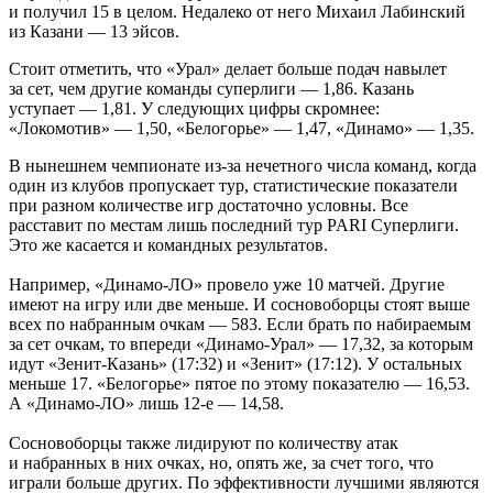
и получил 15 в целом. Недалеко от него Михаил Лабинский
из Казани — 13 эйсов.
Стоит отметить, что «Урал» делает больше подач навылет
за сет, чем другие команды суперлиги — 1,86. Казань
уступает — 1,81. У следующих цифры скромнее:
«Локомотив» — 1,50, «Белогорье» — 1,47, «Динамо» — 1,35.
В нынешнем чемпионате из-за нечетного числа команд, когда
один из клубов пропускает тур, статистические показатели
при разном количестве игр достаточно условны. Все
расставит по местам лишь последний тур PARI Суперлиги.
Это же касается и командных результатов.
Например, «Динамо-ЛО» провело уже 10 матчей. Другие
имеют на игру или две меньше. И сосновоборцы стоят выше
всех по набранным очкам — 583. Если брать по набираемым
за сет очкам, то впереди «Динамо-Урал» — 17,32, за которым
идут «Зенит-Казань» (17:32) и «Зенит» (17:12). У остальных
меньше 17. «Белогорье» пятое по этому показателю — 16,53.
А «Динамо-ЛО» лишь 12-е — 14,58.
Сосновоборцы также лидируют по количеству атак
и набранных в них очках, но, опять же, за счет того, что
играли больше других. По эффективности лучшими являются