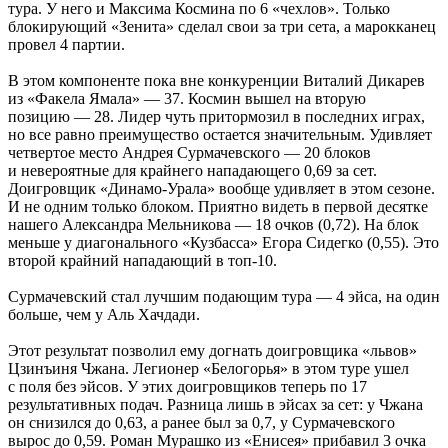
тура. У него и Максима Космина по 6 «чехлов». Только
блокирующий «Зенита» сделал свои за три сета, а марокканец
провел 4 партии.
В этом компоненте пока вне конкуренции Виталий Дикарев
из «Факела Ямала» — 37. Космин вышел на вторую
позицию — 28. Лидер чуть притормозил в последних играх,
но все равно преимущество остается значительным. Удивляет
четвертое место Андрея Сурмачевского — 20 блоков
и невероятные для крайнего нападающего 0,69 за сет.
Доигровщик «Динамо-Урала» вообще удивляет в этом сезоне.
И не одним только блоком. Приятно видеть в первой десятке
нашего Александра Мельникова — 18 очков (0,72). На блок
меньше у диагонального «Кузбасса» Егора Сидегко (0,55). Это
второй крайний нападающий в топ-10.
Сурмачевский стал лучшим подающим тура — 4 эйса, на один
больше, чем у Аль Хачдади.
Этот результат позволил ему догнать доигровщика «львов»
Цзинъиня Чжана. Легионер «Белогорья» в этом туре ушел
с поля без эйсов. У этих доигровщиков теперь по 17
результативных подач. Разница лишь в эйсах за сет: у Чжана
он снизился до 0,63, а ранее был за 0,7, у Сурмачевского
вырос до 0,59. Роман Мурашко из «Енисея» прибавил 3 очка