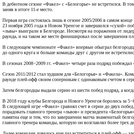
В дебютном сезоне «Факел» с «Белогорье» не встретился. В то
заняв в итоге 11-е место.
Первая игра состоялась лишь в сезоне 2005/2006 в самом конц
23 ноября 2005 года в Новом Уренгое и завершился «сухой» поб
«львы» выиграли в Белгороде. Несмотря на поражения от лидер
раунда, и на таком же месте финишировал после завершения пл
В следующем чемпионате «Факел» впервые обыграл белгородцев
до одного круга и больше команды друг с другом не встретилис
В сезонах 2008−2009 гг. «Факел» четыре раза подряд побеждал 
Сезон 2011/2012 стал худшим для «Белогорья» и «Факела». Ком
раунде плей-офф своим соперникам с одинаковым счетом в сери
Затем белгородцы выдали серию из шести побед подряд, а когда
В 2018 году клубы Белгорода и Нового Уренгоя боролись за 5−6
В следующей игре «Факел» сравнял счет в серии до двух побед
порадовать главного тренера «львов» и президента «Белогорь
памятна еще и тем, что по завершении матча знаменитый бел
главного тренера команды, которую он возглавлял более трех 
Далее командам довелось еще раз встретиться в плей-офф — зд