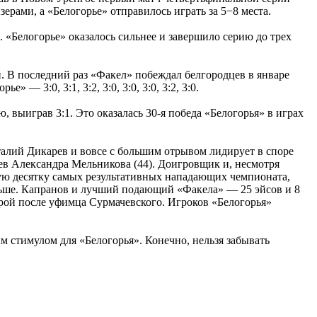
ерами, а «Белогорье» отправилось играть за 5−8 места.
«Белогорье» оказалось сильнее и завершило серию до трех
. В последний раз «Факел» побеждал белгородцев в январе
— 3:0, 3:1, 3:2, 3:0, 3:0, 3:0, 3:2, 3:0.
 выиграв 3:1. Это оказалась 30-я победа «Белогорья» в играх
алий Дикарев и вовсе с большим отрывом лидирует в споре
ев Александра Мельникова (44). Доигровщик и, несмотря
вую десятку самых результативных нападающих чемпионата,
меньше. Капранов и лучший подающий «Факела» — 25 эйсов и 8
рой после уфимца Сурмачевского. Игроков «Белогорья»
м стимулом для «Белогорья». Конечно, нельзя забывать