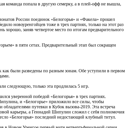
ая команда попала в другую семерку, а в плей-офф не вышла,
пионатов России поединок «Белогорья» и «Факела» прошел
едило новоуренгойцев тоже в трех партиях, только на этот раз
нь хорошо, заняв четвертое место по итогам предварительного
горьем» в пяти сетах. Предварительный этап был сокращен
ак как были разведены по разным зонам. Обе уступили в первом
дами.
али следующую, только эта продлилась 5 игр.
шился уверенной победой «Белогорья» в трех партиях.
Шипулина, и «Белогорье» приложило все силы, чтобы
и обладателями путевки в Кубок вызова-2019. Эта встреча
ровой карьеры, а Геннадий Шипулин сложил с себя полномочия
ринесло «Белогорья» последний недостающий клубный титул.
грав в Новом Уренгое первый матч четвертьфинальной серии