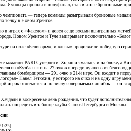
ома. Ямальцы прошли в полуфинал, став в итоге бронзовыми приз
о чемпионата — теперь команды разыгрывали бронзовые медали. 
ло точку в Новом Уренгое.
ю в играх с «Факелом» и довел ее до восьми выигранных матчей
роде, Новом Уренгое и Туле выигрывает исключительно «Белогорье» 
туре на поле «Белогорья», и «львы» продолжили победную серию,
ме команды PARI Суперлиги. Хороши ямальцы и на блоке, а Вит
еля из «Кузбасса» и на 27 очков впереди лучшего из белгородц
 главным бомбардиром — 291 очко в 21-й игре. Он входит в пер
Белогорья» Павел Тетюхин, у которого на очко и на одну игру 
дой игрок отличается и по числу совершаемых ошибок — он вто
ь Хачдади в воскресенье день рождения, что будет дополнительны
зволить опередить в таблице клубы Санкт-Петербурга и Москвы.
ссии
21:25)
25:19)