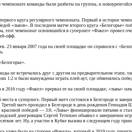
м чемпионате команды были разбиты на группы, и новоуренгойск
е первого круга регулярного чемпионата. Первый в истории чем
едой «львов». В последнем матче второго круга «Белогорье» поб
а, этот чемпионат освоившийся в суперлиге «Факел» провел оче
ей-офф.
. 23 января 2007 года на своей площадке он справился с «Бело
ь.
«Белогорье».
анды не встречались друг с другом на предварительном этапе, т
ях 1:2 и были вынуждены играть плей-аут, где обменялись побе
 в 2016 году «Факел» прервал ее на своей площадке, «львы» нач
 места в суперлиге. Первый матч состоялся в Белгороде и завер
. Третий матч проходил в Белгороде в день рождения Геннадия 
я» красивой победой — 3:0. «Львы» финишировали пятыми и стал
городский доигровщик Сергей Тетюхин объявил о завершении иг
десятков лет. Ну, а участие в Кубке вызова в следующем году п
есь удача была на стороне «Факела», который в 2019 году, прои