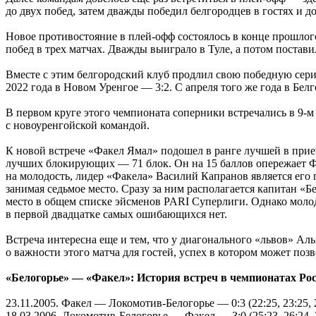
до двух побед, затем дважды победил белгородцев в гостях и д
Новое противостояние в плей-офф состоялось в конце прошлог
побед в трех матчах. Дважды выиграло в Туле, а потом постави
Вместе с этим белгородский клуб продлил свою победную сери
2022 года в Новом Уренгое — 3:2. С апреля того же года в Белго
В первом круге этого чемпионата соперники встречались в 9-м 
с новоуренгойской командой.
К новой встрече «Факел Ямал» подошел в ранге лучшей в прие
лучших блокирующих — 71 блок. Он на 15 баллов опережает Фи
на молодость, лидер «Факела» Василий Капранов является его
занимая седьмое место. Сразу за ним располагается капитан «
место в общем списке эйсменов PARI Суперлиги. Однако моло
в первой двадцатке самых ошибающихся нет.
Встреча интересна еще и тем, что у диагонального «львов» Ал
о важности этого матча для гостей, успех в котором может по
«Белогорье» — «Факел»: История встреч в чемпионатах Ро
23.11.2005
. Факел — Локомотив-Белогорье — 0:3 (22:25, 23:25, 
18.03.2006
. Локомотив-Белогорье — Факел — 3:0 (25:23, 26:24, 