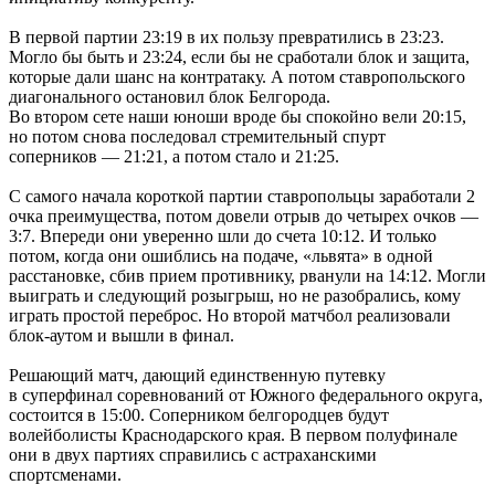
В первой партии 23:19 в их пользу превратились в 23:23.
Могло бы быть и 23:24, если бы не сработали блок и защита,
которые дали шанс на контратаку. А потом ставропольского
диагонального остановил блок Белгорода.
Во втором сете наши юноши вроде бы спокойно вели 20:15,
но потом снова последовал стремительный спурт
соперников — 21:21, а потом стало и 21:25.
С самого начала короткой партии ставропольцы заработали 2
очка преимущества, потом довели отрыв до четырех очков —
3:7. Впереди они уверенно шли до счета 10:12. И только
потом, когда они ошиблись на подаче, «львята» в одной
расстановке, сбив прием противнику, рванули на 14:12. Могли
выиграть и следующий розыгрыш, но не разобрались, кому
играть простой переброс. Но второй матчбол реализовали
блок-аутом и вышли в финал.
Решающий матч, дающий единственную путевку
в суперфинал соревнований от Южного федерального округа,
состоится в 15:00. Соперником белгородцев будут
волейболисты Краснодарского края. В первом полуфинале
они в двух партиях справились с астраханскими
спортсменами.