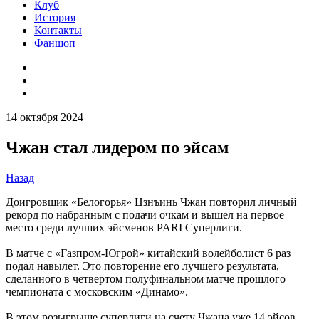
Клуб
История
Контакты
Фаншоп
14 октября 2024
Чжан стал лидером по эйсам
Назад
Доигровщик «Белогорья» Цзнъинь Чжан повторил личный
рекорд по набранным с подачи очкам и вышел на первое
место среди лучших эйсменов PARI Суперлиги.
В матче с «Газпром-Югрой» китайский волейболист 6 раз
подал навылет. Это повторение его лучшего результата,
сделанного в четвертом полуфинальном матче прошлого
чемпионата с московским «Динамо».
В этом розыгрыше суперлиги на счету Чжана уже 14 эйсов.