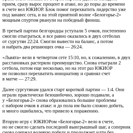
прием, сразу вырос процент в атаке, но до поры до времени
в счете вел ЮКИОР. Блок помог перехватить лидерство уже
под занавес сета, и на этой приятной волне «Белогорье-2»
мощным спуртом рванули на победный финиш.
В третьей партии белгородцы уступали 5 очков, постепенно
смогли отыграться, и все равно оказались в двух сетболах
от сургутян 22:24. Смогли вывести на баланс, а потом
и набрать два решающих очка — 26:24.
«Львята» вели в четвертом сете 15:10, но, к сожалению, в двух
расстановках растеряли преимущество. Снова отыграли 2
сетбола, потом еще несколько, но на этот раз ЮКИОР
не позволил перехватить инициативу и сравнял счет
в матче — 27:29.
Далее сургутянам удался старт короткой партии — 1:4. Они
играли практически безошибочно, хорошо подавали, а
у «Белогорья-2» снова образовались большие проблемы
с набором очков в атаке: и до пола им было сложно добить,
и много ошибались, что привело к поражению.
Вторую игру с ЮКИОРом «Белогорье-2» вело в счете,
но не смогло сделать последний выигрышный шаг, а соперник
снова одержал волевую победу и продолжает идти без