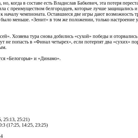
 но, когда в составе есть Владислав Бабкевич, эта потеря перес
дила с преимуществом белгородцев, которые лучше защищались и
 к началу чемпионата. Оставшиеся две игры дают возможность т
е было меньше. «Зенит» в том же положении, только настроение 
й». Хозяева тура снова добились «сухой» победы и оторвались 
т не попасть в «Финал четырех», если потерпят два «сухих» по
ым.
утся «Белогорья» и «Динамо».
 25:13, 25:21)
(17:25, 14:25, 23:25)
:4