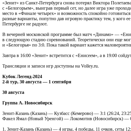
«Зенит» из Санкт-Петербурга снова потерял Виктора Полетаева,
с «Белогорьем», выиграв первый сет, но далее игра уже прохо
место в «Финале четырех» и возможность спокойно готовиться
разные варианты, попутно дав игровую практику тем, у кого е
Петербурге не радуют.
В вечерней московской программе был матч «Динамо» — «Енисе
в следующую стадию соревнований. Теоретически они еще могу
и «Белогорья» по 3:0. Пока такой вариант кажется маловероятн
Завтра в 16:00 «Зенит» встретится с «Енисеем», а в 19:00 сойд
Трансляции и записи игр доступны на Volley.ru.
Кубок Легенд-2024
2-й тур, 30 августа — 1 сентября
30 августа
Группа А. Новосибирск
Зенит-Казань (Казань) — Кузбасс (Кемерово) — 3:1 (26:24, 23:25,
Факел Ямал (Новый Уренгой) — Локомотив (Новосибирск) — 0:3 
1. Зенит-Казань (Казань) — 4 игры, 4 победы, 11 очков, сеты 12