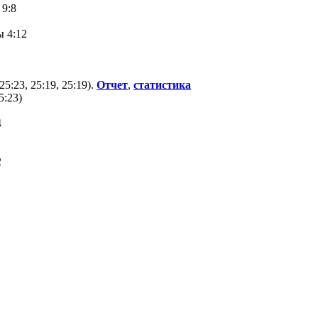
 9:8
ы 4:12
5:23, 25:19, 25:19).
Отчет
,
статистика
5:23)
4
2