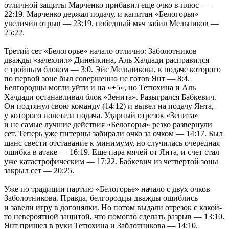
отличной защиты Марченко прибавил еще очко в плюс —
22:19. Марченко держал подачу, и капитан «Белогорья»
увеличил отрыв — 23:19. победный мяч забил Мельников —
25:22.
Третий сет «Белогорье» начало отлично: Заболотников
дважды «зачехлил» Динейкина, Аль Хачдади расправился
с тройным блоком — 3:0. Эйс Мельникова, к подаче которого
по первой зоне был совершенно не готов Янт — 8:4.
Белгородцы могли уйти и на «+5», но Тетюхина и Аль
Хачдади останавливал блок «Зенита». Разыгрался Бабкевич.
Он подтянул свою команду (14:12) и вывел на подачу Янта,
у которого полетела подача. Ударный отрезок «Зенита»
и не самые лучшие действия «Белогорья» резко развернули
сет. Теперь уже питерцы забирали очко за очком — 14:17. Был
шанс свести отставание к минимуму, но случилась очередная
ошибка в атаке — 16:19. Еще пара мячей от Янта, и счет стал
уже катастрофическим — 17:22. Бабкевич из четвертой зоны
закрыл сет — 20:25.
Уже по традиции партию «Белогорье» начало с двух очков
Заболотникова. Правда, белгородцы дважды ошиблись
и завели игру в догонялки. Но потом выдали отрезок с какой-
то невероятной защитой, что помогло сделать разрыв — 13:10.
Янт пришел в руки Тетюхина и Заблотникова — 14:10.