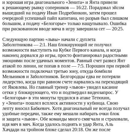
и хорошая игра диагонального «Зенита» и Янта привели
к решающему рывку соперников — 16:22. Порадовал эйсом
вышедший на подачу Иван Подребинкин, затем прошел
очередной успешный пайп капитана, но разрыв был слишком
большим, а подачу «Белогорье» только нащупывало. Ошибка
при рискованном вводе мяча в игру завершила сет — 20:25.
Следующую партию «львы» начали с дуплета
Заболотникова — 2:1. Наш блокирующий не получил
возможности выступить на Кубке Первого канала, и когда
наконец дорвался до игры, просто фонтанировал радостными
эмоциями после удачных моментов. Равный счет развел Янт
атакой по линии, не попав в поле — 7:5. Порошин при первой
возможности подключал третью зону, откуда бомбили
Мельников и Заболотников. Белгородцы едва не потеряли
лидерство, когда при равном счете нарвались на переходящий
от Яковлева. Но главный тренер «львов» увидел касание
сетки у блокирующего, что и подтвердил видеозапрос. У
«Белогорья» в эти минуты трудился в атаке Тетюхин,
у «Зенита» пошлел всплеск активности у кубинца. Свою
лепту вносил Бабкевич. Хотя диагональный не всегда получал
удобные передачи, также ему мешали набирать очки блок
и защита «львов». Обе команды много смягчали и страховали,
идя мяч в мяч. Когда удалось поднять и удар Янта, Аль
Хачдади на тройном блоке сделал 20:18. Он же после