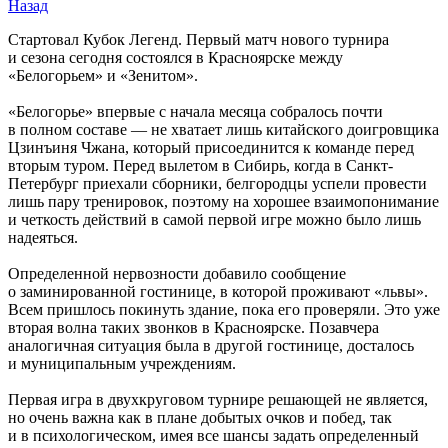
Назад
Стартовал Кубок Легенд. Первый матч нового турнира
и сезона сегодня состоялся в Красноярске между
«Белогорьем» и «Зенитом».
«Белогорье» впервые с начала месяца собралось почти
в полном составе — не хватает лишь китайского доигровщика
Цзинъиня Чжана, который присоединится к команде перед
вторым туром. Перед вылетом в Сибирь, когда в Санкт-
Петербург приехали сборники, белгородцы успели провести
лишь пару тренировок, поэтому на хорошее взаимопонимание
и четкость действий в самой первой игре можно было лишь
надеяться.
Определенной нервозности добавило сообщение
о заминированной гостинице, в которой проживают «львы».
Всем пришлось покинуть здание, пока его проверяли. Это уже
вторая волна таких звонков в Красноярске. Позавчера
аналогичная ситуация была в другой гостинице, досталось
и муниципальным учреждениям.
Первая игра в двухкруговом турнире решающей не является,
но очень важна как в плане добытых очков и побед, так
и в психологическом, имея все шансы задать определенный