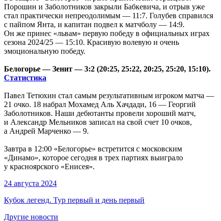
Порошин и Заболотников закрыли Бабкевича, и отрыв уже
стал практически непреодолимым — 11:7. Голубев справился
с пайпом Янта, и капитан подвел к матчболу — 14:9.
Он же принес «львам» первую победу в официальных играх
сезона 2024/25 — 15:10. Красивую волевую и очень
эмоциональную победу.
Белогорье — Зенит — 3:2 (20:25, 25:22, 20:25, 25:20, 15:10).
Статистика
Павел Тетюхин стал самым результативным игроком матча —
21 очко. 18 набрал Мохамед Аль Хачдади, 16 — Георгий
Заболотников. Наши дебютанты провели хороший матч,
и Александр Мельников записал на свой счет 10 очков,
а Андрей Марченко — 9.
Завтра в 12:00 «Белогорье» встретится с московским
«Динамо», которое сегодня в трех партиях выиграло
у красноярского «Енисея».
24 августа 2024
Кубок легенд. Тур первый и день первый
Другие новости