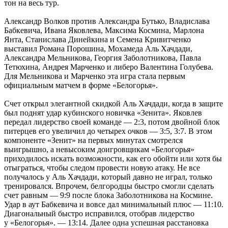
тон на весь тур.
Александр Волков против Александра Бутько, Владислава
Бабкевича, Ивана Яковлева, Максима Космина, Марлона
Янта, Станислава Динейкина и Семена Кривитченко
выставил Романа Порошина, Мохамеда Аль Хачдади,
Александра Мельникова, Георгия Заболотникова, Павла
Тетюхина, Андрея Марченко и либеро Валентина Голубева.
Для Мельникова и Марченко эта игра стала первым
официальным матчем в форме «Белогорья».
Счет открыл элегантной скидкой Аль Хачдади, когда в защите
был поднят удар кубинского новичка «Зенита». Яковлев
передал лидерство своей команде — 2:3, потом двойной блок
питерцев его увеличил до четырех очков — 3:5, 3:7. В этом
компоненте «Зенит» на первых минутах смотрелся
выигрышно, а невысоким доигровщикам «Белогорья»
приходилось искать возможности, как его обойти или хотя бы
отыграться, чтобы следом провести новую атаку. Не все
получалось у Аль Хачдади, который давно не играл, только
тренировался. Впрочем, белгородцы быстро смогли сделать
счет равным — 9:9 после блока Заболотникова на Космине.
Удар в аут Бабкевича и вовсе дал минимальный плюс — 11:10.
Диагональный быстро исправился, отобрав лидерство
у «Белогорья». — 13:14. Далее одна успешная расстановка