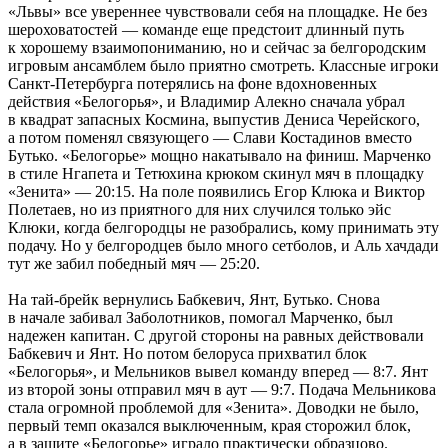
«Львы» все увереннее чувствовали себя на площадке. Не без
шероховатостей — команде еще предстоит длинный путь
к хорошему взаимопониманию, но и сейчас за белгородским
игровым ансамблем было приятно смотреть. Классные игроки
Санкт-Петербурга потерялись на фоне вдохновенных
действия «Белогорья», и Владимир Алекно сначала убрал
в квадрат запасных Космина, выпустив Дениса Черейского,
а потом поменял связующего — Слави Костадинов вместо
Бутько. «Белогорье» мощно накатывало на финиш. Марченко
в стиле Нгапета и Тетюхина крюком скинул мяч в площадку
«Зенита» — 20:15. На поле появились Егор Клюка и Виктор
Полетаев, но из приятного для них случился только эйс
Клюки, когда белгородцы не разобрались, кому принимать эту
подачу. Но у белгородцев было много сетболов, и Аль хачдади
тут же забил победный мяч — 25:20.
На тай-брейк вернулись Бабкевич, Янт, Бутько. Снова
в начале забивал Заболотников, помогал Марченко, был
надежен капитан. С другой стороны на равных действовали
Бабкевич и Янт. Но потом белоруса прихватил блок
«Белогорья», и Мельников вывел команду вперед — 8:7. Янт
из второй зоны отправил мяч в аут — 9:7. Подача Мельникова
стала огромной проблемой для «Зенита». Доводки не было,
первый темп оказался выключенным, края сторожил блок,
а в защите «Белогорье» играло практически образцово.