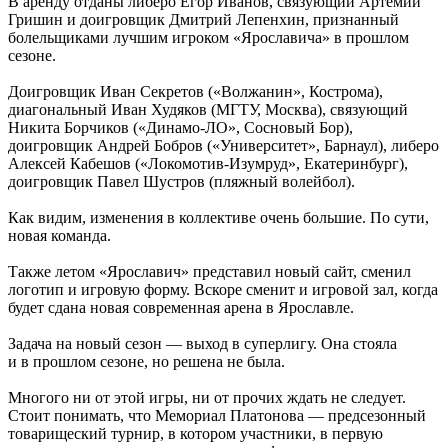
В аренду отданы либеро Егор Иванов, связующий Артемий
Гришин и доигровщик Дмитрий Лепенхин, признанный
болельщиками лучшим игроком «Ярославича» в прошлом
сезоне.
Доигровщик Иван Секретов («Волжанин», Кострома),
диагональный Иван Худяков (МГТУ, Москва), связующий
Никита Борчиков («Динамо-ЛО», Сосновый Бор),
доигровщик Андрей Бобров («Университет», Барнаул), либеро
Алексей Кабешов («Локомотив-Изумруд», Екатеринбург),
доигровщик Павел Шустров (пляжный волейбол).
Как видим, изменения в коллективе очень большие. По сути,
новая команда.
Также летом «Ярославич» представил новый сайт, сменил
логотип и игровую форму. Вскоре сменит и игровой зал, когда
будет сдана новая современная арена в Ярославле.
Задача на новый сезон — выход в суперлигу. Она стояла
и в прошлом сезоне, но решена не была.
Многого ни от этой игры, ни от прочих ждать не следует.
Стоит понимать, что Мемориал Платонова — предсезонный
товарищеский турнир, в котором участники, в первую