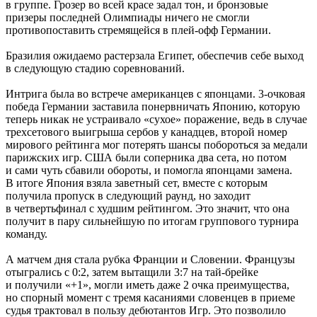
в группе. Грозер во всей красе задал тон, и бронзовые
призеры последней Олимпиады ничего не смогли
противопоставить стремящейся в плей-офф Германии.
Бразилия ожидаемо растерзала Египет, обеспечив себе выход
в следующую стадию соревнований.
Интрига была во встрече американцев с японцами. 3-очковая
победа Германии заставила понервничать Японию, которую
теперь никак не устраивало «сухое» поражение, ведь в случае
трехсетового выигрыша сербов у канадцев, второй номер
мирового рейтинга мог потерять шансы побороться за медали
парижских игр. США были соперника два сета, но потом
и сами чуть сбавили обороты, и помогла японцами замена.
В итоге Япония взяла заветный сет, вместе с которым
получила пропуск в следующий раунд, но заходит
в четвертьфинал с худшим рейтингом. Это значит, что она
получит в пару сильнейшую по итогам группового турнира
команду.
А матчем дня стала рубка Франции и Словении. Французы
отыгрались с 0:2, затем вытащили 3:7 на тай-брейке
и получили «+1», могли иметь даже 2 очка преимущества,
но спорный момент с тремя касаниями словенцев в приеме
судья трактовал в пользу дебютантов Игр. Это позволило