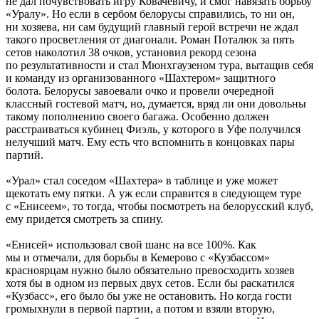
не дал почувствовать игру Ковачевичу, и смог навязать борьбу
«Уралу». Но если в сербом белорусы справились, то ни он,
ни хозяева, ни сам будущий главный герой встречи не ждал
такого просветления от диагонали. Роман Поталюк за пять
сетов наколотил 38 очков, установил рекорд сезона
по результативности и стал Мюнхгаузеном тура, вытащив себя
и команду из организованного «Шахтером» защитного
болота. Белорусы завоевали очко и провели очередной
классный гостевой матч, но, думается, вряд ли они довольны
такому пополнению своего багажа. Особенно должен
расстраиваться кубинец Фиэль, у которого в Уфе получился
нелучший матч. Ему есть что вспомнить в концовках пары
партий.
«Урал» стал соседом «Шахтера» в таблице и уже может
щекотать ему пятки. А уж если справится в следующем туре
с «Енисеем», то тогда, чтобы посмотреть на белорусский клуб,
ему придется смотреть за спину.
«Енисей» использовал свой шанс на все 100%. Как
мы и отмечали, для борьбы в Кемерово с «Кузбассом»
красноярцам нужно было обязательно превосходить хозяев
хотя бы в одном из первых двух сетов. Если бы раскатился
«Кузбасс», его было бы уже не остановить. Но когда гости
громыхнули в первой партии, а потом и взяли вторую,