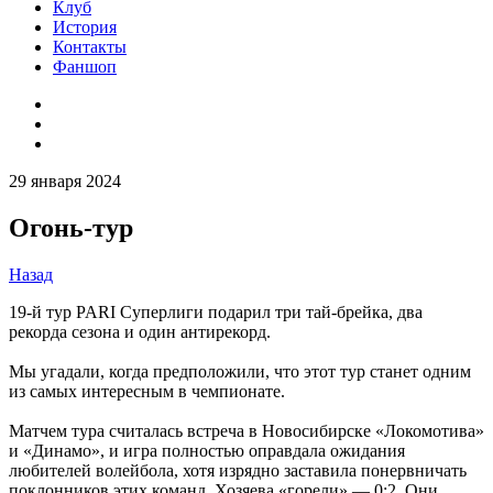
Клуб
История
Контакты
Фаншоп
29 января 2024
Огонь-тур
Назад
19-й тур PARI Суперлиги подарил три тай-брейка, два
рекорда сезона и один антирекорд.
Мы угадали, когда предположили, что этот тур станет одним
из самых интересным в чемпионате.
Матчем тура считалась встреча в Новосибирске «Локомотива»
и «Динамо», и игра полностью оправдала ожидания
любителей волейбола, хотя изрядно заставила понервничать
поклонников этих команд. Хозяева «горели» — 0:2. Они