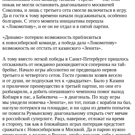
никак не могли остановить диагонального москвичей
Соколова, и лишь с третьего сета смогли включиться в игру.
Да и гости к тому времени начали подсаживаться, особенно
болгарин. С этого момента инициатива перешла
к «Локомотиву», и ее он не отдал и в пятой партии.
«Динамо» потеряло возможность приблизиться
к новосибирской команде, а победа дала «Локомотиву»
возможность не отстать от казанского «Зенита».
А тому вместо легкой победы в Санкт-Петербурге пришлось
отскакивать от нежданно разошедшегося соперника на тай-
брейке. Начало игры абсолютно не предвещало нервов
третьего и четвертого сетов. Гости громили хозяев весело
и от души, не подпуская тех к «двадцатке». Было у Казани
и приличное преимущество в третьей партии, но они его
разбазарили, а добить опешившего чемпиона помог выход
Кобзаря в пас, а Бабкевича — в диагональ. По ходу игры
мы увидели новичка «Зенита», но тот, попав с корабля на бал,
наглухо потерялся на площадке, и ни одна из девяти попыток
не помогла Румынскому диагональному открыть счет мячам
в российской суперлиге. Рацэ, наверное, отложат на время
в сторону, так как в ближайших играх питерцам предстоит
сражаться с Новосибирском и Москвой. Да и парню нужно
привыкнуть к волару и России, чтобы показать себя с лучшей