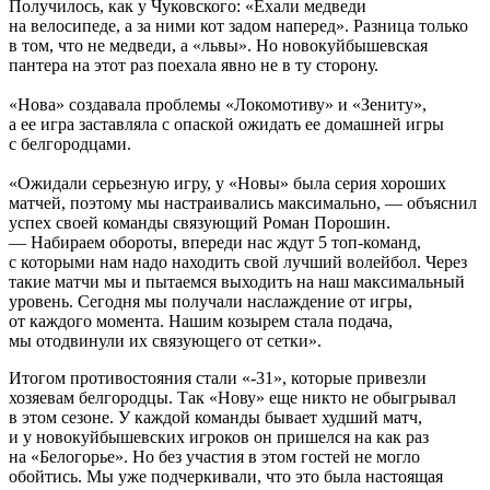
Получилось, как у Чуковского: «Ехали медведи
на велосипеде, а за ними кот задом наперед». Разница только
в том, что не медведи, а «львы». Но новокуйбышевская
пантера на этот раз поехала явно не в ту сторону.
«Нова» создавала проблемы «Локомотиву» и «Зениту»,
а ее игра заставляла с опаской ожидать ее домашней игры
с белгородцами.
«Ожидали серьезную игру, у «Новы» была серия хороших
матчей, поэтому мы настраивались максимально, — объяснил
успех своей команды связующий Роман Порошин.
— Набираем обороты, впереди нас ждут 5 топ-команд,
с которыми нам надо находить свой лучший волейбол. Через
такие матчи мы и пытаемся выходить на наш максимальный
уровень. Сегодня мы получали наслаждение от игры,
от каждого момента. Нашим козырем стала подача,
мы отодвинули их связующего от сетки».
Итогом противостояния стали «-31», которые привезли
хозяевам белгородцы. Так «Нову» еще никто не обыгрывал
в этом сезоне. У каждой команды бывает худший матч,
и у новокуйбышевских игроков он пришелся на как раз
на «Белогорье». Но без участия в этом гостей не могло
обойтись. Мы уже подчеркивали, что это была настоящая