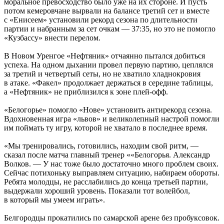
моральное превосходство было уже на их стороне. И пусть
потом кемеровчане вырвали на балансе третий сет и вместе
с «Енисеем» установили рекорд сезона по длительности
партии и набранным за сет очкам — 37:35, но это не помогло
«Кузбассу» внести перелом.
В Новом Уренгое «Нефтяник» отчаянно пытался добиться
успеха. На одном дыхании провел первую партию, цеплялся
за третий и четвертый сеты, но не хватило хладнокровия
в атаке. «Факел» продолжает держаться в середине таблицы,
а «Нефтяник» не приблизился к зоне плей-офф.
«Белогорье» помогло «Нове» установить антирекорд сезона.
Вдохновенная игра «львов» и великолепный настрой помогли
им поймать ту игру, которой не хватало в последнее время.
«Мы тренировались, готовились, находим свой ритм, —
сказал после матча главный тренер ««Белогорья. Александр
Волков. — У нас тоже было достаточно много проблем своих.
Сейчас потихоньку выправляем ситуацию, набираем обороты.
Ребята молодцы, не расслабились до конца третьей партии,
выдержали хороший уровень. Показали тот волейбол,
в который мы умеем играть».
Белгородцы прокатились по самарской арене без пробуксовок.