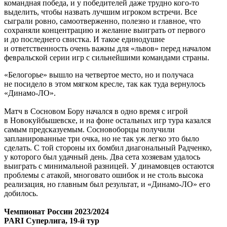
командная победа, и у победителей даже трудно кого-то
выделить, чтобы назвать лучшим игроком встречи. Все
сыграли ровно, самоотверженно, полезно и главное, что
сохраняли концентрацию и желание выиграть от первого
и до последнего свистка. И такое единодушие
и ответственность очень важны для «львов» перед началом
февральской серии игр с сильнейшими командами страны.
«Белогорье» вышло на четвертое место, но и получаса
не посидело в этом мягком кресле, так как туда вернулось
«Динамо-ЛО».
Матч в Сосновом Бору начался в одно время с игрой
в Новокуйбышевске, и на фоне остальных игр тура казался
самым предсказуемым. Сосновоборцы получили
запланированные три очка, но не так уж легко это было
сделать. С той стороны их бомбил диагональный Радченко,
у которого был удачный день. Два сета хозяевам удалось
выиграть с минимальной разницей. У динамовцев остаются
проблемы с атакой, многовато ошибок и не столь высока
реализация, но главным был результат, и «Динамо-ЛО» его
добилось.
Чемпионат России 2023/2024
PARI Суперлига, 19-й тур