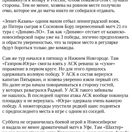
стороны. Тем не менее, хозяева на ровном месте получили
очко, которое им до матча никто не собирался отдавать.
«Зенит-Казань» одним махом отбыл ленинградский вояж,
до Питера сыграв в Сосновом Бору перенесенный матч 21-го
тура с «Динамо-ЛО». Так как «Динамо» отстает от казанско-
новосибирской пары уже на 3 победы, логично предположить
и обрасти уверенностью, что за первое место в регулярке
будут бороться только две команды.
Сам же тур начался в пятницу в Нижнем Новгороде. Там
«Газпром-Югра» смогла взять у АСК реванш за «сухое»
поражение в первом круге. Но для этого пришлось
одерживать волевую победу. У АСК в состав вернулся
капитан Пятыркин, и хозяева уверенно взяли первый сет.
Но далее игра начала поворачиваться в сторону гостей,
у которых разыгрался Раджаб. У АСК такого забивалы
не нашлось. В последней партии атака АСК вообще покинула
площадку и не вернулась. «Югра» одержала очень важную
победу. А нижегородцы упустили редкий шанс подняться
с предпоследнего места в игре с одним из соседей.
Суббота не ограничилась боевой игрой в Новосибирске
и выдала не менее драматичный матч в Уфе. Там «Шахтер»