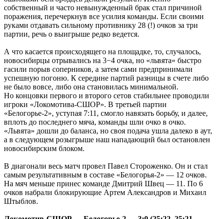
собственный и часто невынужденный брак стал причиной
поражения, перечеркнув все усилия команды. Если своими
руками отдавать сильному противнику 28 (!) очков за три
партии, речь о выигрыше редко ведется.
А что касается происходящего на площадке, то, случалось,
новосибирцы отрывались на 3−4 очка, но «львята» быстро
гасили порыв соперников, а затем сами предпринимали
успешную погоню. К середине партий разницы в счете либо
не было вовсе, либо она становилась минимальной.
Но концовки первого и второго сетов стабильнее проводили
игроки «Локомотива-СШОР». В третьей партии
«Белогорье-2», уступая 7:11, смогло навязать борьбу, и далее,
вплоть до последнего мяча, команды шли очко в очко.
«Львята» дошли до баланса, но своя подача ушла далеко в аут,
а в следующем розыгрыше наш нападающий был остановлен
новосибирским блоком.
В диагонали весь матч провел Павел Стороженко. Он и стал
самым результативным в составе «Белогорья-2» — 12 очков.
На мяч меньше принес команде Дмитрий Швец — 11. По 6
очков набрали блокирующие Артем Александров и Михаил
Штыблов.
Локомотив-СШОР — Белогорье-2 — 3:0 (25:22, 25:21,