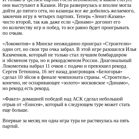
они выступают в Казани. Игра развернулась и вполне могла
дойти до пятого сета, но казанцы все же добились желаемого,
закончив игру в четырех партиях. Теперь «Зенит-Казань»
чисто второй, так как даже если «Динамо» догонит его
по количеству игр и побед, то все равно будет проигрывать
по очкам.
«Локомотив» в Минске неожиданно проиграл «Строителю»
один сет, но свои три очка забрал. В этой игре разошелся Илья
Казаченков, который не только стал лучшим бомбардиром
и эйсменом тура, но и рекордсменом России. Диагональный
Локомотива набрал 11 очков с подачи и превзошел рекорд
Сергея Тетюхина, 16 лет назад доигровщик «Белогорья»
сделал 10 эйсов в финале чемпионата страны. «Строитель»,
конечно, не оспаривающее «золото» московское «Динамо»,
но рекорд есть рекорд.
«Факел» домашней победой над АСК сделал небольшой
отрыв от «Енисея», который в следующем туре может стать
еще больше.
Впервые за месяц ни одна игра тура не растянулась на пять
партий.