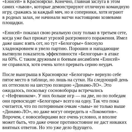
«Енисей» в Красноярске. Конечно, главная заслуга в этом
самих «львов», которые демонстрируют отличную командную
игру, сражаясь за каждый мяч, но и соперники, хотя играют
в родных залах, не начинали матчи настоящими хозяевами
площадки.
«Енисей» показал свою реальную силу только в третьем сете,
когда уже был прижат угрозой разгромного поражения. Имел
даже шанс взять сет, но тут «Белогорье» блеснуло
хладнокровием и увело партию. Порошин и нападающие
вытянули показатель эффективности «Белогорья» в атаке
на 60%. С таким дружным и боевым ансамблем «Енисей»
не справился, хотя очень хотел прервать серию неудач.
После выигрыша в Красноярске «Белогорье» вернуло себе
пятое место в таблице, но лишь на сутки. На следующий день
их оттеснило на шестую позицию «Динамо-ЛО». Это
ожидалось, поскольку сосновоборцы встречались
с «Нефтяником». У них больше игр — на две, но по победам
они превосходят «Белогорье» всего на одну. Так что пока
считается, что по потерянным очкам «львы» не только выше
«Динамо-ЛО», но даже могут опередить и «Локомотив».
Впрочем, с новосибирцами все очень условно, и вполне
может быть, что даже очное противостояние не даст никаких
внятных ответов. Но это уже дело будущего.