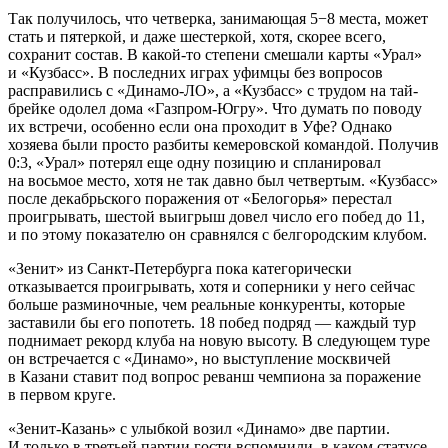
Так получилось, что четверка, занимающая 5−8 места, может
стать и пятеркой, и даже шестеркой, хотя, скорее всего,
сохранит состав. В какой-то степени смешали карты «Урал»
и «Кузбасс». В последних играх уфимцы без вопросов
расправились с «Динамо-ЛО», а «Кузбасс» с трудом на тай-
брейке одолел дома «Газпром-Югру». Что думать по поводу
их встречи, особенно если она проходит в Уфе? Однако
хозяева были просто разбиты кемеровской командой. Получив
0:3, «Урал» потерял еще одну позицию и спланировал
на восьмое место, хотя не так давно был четвертым. «Кузбасс»
после декабрьского поражения от «Белогорья» перестал
проигрывать, шестой выигрыш довел число его побед до 11,
и по этому показателю он сравнялся с белгородским клубом.
«Зенит» из Санкт-Петербурга пока категорически
отказывается проигрывать, хотя и соперники у него сейчас
больше разминочные, чем реальные конкуренты, которые
заставили бы его попотеть. 18 побед подряд — каждый тур
поднимает рекорд клуба на новую высоту. В следующем туре
он встречается с «Динамо», но выступление москвичей
в Казани ставит под вопрос реванш чемпиона за поражение
в первом круге.
«Зенит-Казань» с улыбкой возил «Динамо» две партии.
И только в третьей партии гости вспомнили, в каком статусе