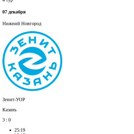
07 декабря
Нижний Новгород
Зенит-УОР
Казань
3
:
0
25:19