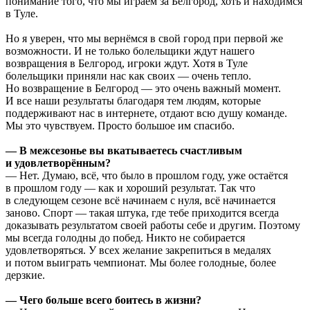
понимание того, что мы играем за Белгород, хоть и находимся
в Туле.
Но я уверен, что мы вернёмся в свой город при первой же
возможности. И не только болельщики ждут нашего
возвращения в Белгород, игроки ждут. Хотя в Туле
болельщики приняли нас как своих — очень тепло.
Но возвращение в Белгород — это очень важный момент.
И все наши результаты благодаря тем людям, которые
поддерживают нас в интернете, отдают всю душу команде.
Мы это чувствуем. Просто большое им спасибо.
— В межсезонье вы вкатываетесь счастливым
и удовлетворённым?
— Нет. Думаю, всё, что было в прошлом году, уже остаётся
в прошлом году — как и хороший результат. Так что
в следующем сезоне всё начинаем с нуля, всё начинается
заново. Спорт — такая штука, где тебе приходится всегда
доказывать результатом своей работы себе и другим. Поэтому
мы всегда голодны до побед. Никто не собирается
удовлетворяться. У всех желание закрепиться в медалях
и потом выиграть чемпионат. Мы более голодные, более
дерзкие.
— Чего больше всего боитесь в жизни?