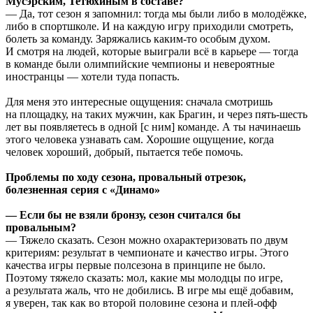
Мусэрским, Тетюхиным в составе?
— Да, тот сезон я запомнил: тогда мы были либо в молодёжке,
либо в спортшколе. И на каждую игру приходили смотреть,
болеть за команду. Заряжались каким-то особым духом.
И смотря на людей, которые выиграли всё в карьере — тогда
в команде были олимпийские чемпионы и невероятные
иностранцы — хотели туда попасть.
Для меня это интересные ощущения: сначала смотришь
на площадку, на таких мужчин, как Брагин, и через пять-шесть
лет вы появляетесь в одной [с ним] команде. А ты начинаешь
этого человека узнавать сам. Хорошие ощущение, когда
человек хороший, добрый, пытается тебе помочь.
Проблемы по ходу сезона, провальный отрезок,
болезненная серия с «Динамо»
— Если бы не взяли бронзу, сезон считался бы
провальным?
— Тяжело сказать. Сезон можно охарактеризовать по двум
критериям: результат в чемпионате и качество игры. Этого
качества игры первые полсезона в принципе не было.
Поэтому тяжело сказать: мол, какие мы молодцы по игре,
а результата жаль, что не добились. В игре мы ещё добавим,
я уверен, так как во второй половине сезона и плей-офф