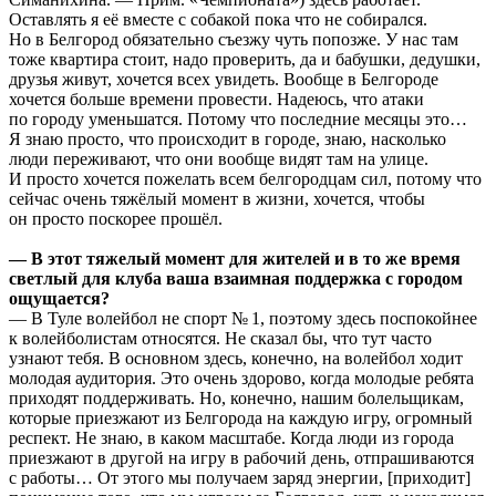
Оставлять я её вместе с собакой пока что не собирался.
Но в Белгород обязательно съезжу чуть попозже. У нас там
тоже квартира стоит, надо проверить, да и бабушки, дедушки,
друзья живут, хочется всех увидеть. Вообще в Белгороде
хочется больше времени провести. Надеюсь, что атаки
по городу уменьшатся. Потому что последние месяцы это…
Я знаю просто, что происходит в городе, знаю, насколько
люди переживают, что они вообще видят там на улице.
И просто хочется пожелать всем белгородцам сил, потому что
сейчас очень тяжёлый момент в жизни, хочется, чтобы
он просто поскорее прошёл.
— В этот тяжелый момент для жителей и в то же время
светлый для клуба ваша взаимная поддержка с городом
ощущается?
— В Туле волейбол не спорт № 1, поэтому здесь поспокойнее
к волейболистам относятся. Не сказал бы, что тут часто
узнают тебя. В основном здесь, конечно, на волейбол ходит
молодая аудитория. Это очень здорово, когда молодые ребята
приходят поддерживать. Но, конечно, нашим болельщикам,
которые приезжают из Белгорода на каждую игру, огромный
респект. Не знаю, в каком масштабе. Когда люди из города
приезжают в другой на игру в рабочий день, отпрашиваются
с работы… От этого мы получаем заряд энергии, [приходит]