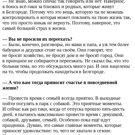
— Не знаю, можно сейчас так говорить или нет. Наверное,
я боюсь всё-таки за близких и родных, которые живут
в Белгороде. Потому что это вещь, которую ты не можешь
контролировать и которая может повлиять на твою жизнь так,
что это просто никак не вернуть. Поэтому, наверное, это
самый большой страх в жизни.
— Вы не просили их переехать?
— Были, конечно, разговоры, но мама и папа, а уж тем более
бабушки и дедушки стоят на своём. Они говорят, что
не бросят хозяйство, не бросят дом и не бросят город. Они
в принципе не собираются переезжать. Не сказал бы, что это
больная тема, но это обсуждалось много раз. И они нацелены
на то, чтобы продолжать находиться в Белгороде.
— А что вам тогда приносит счастье в повседневной
жизни?
— Провести время с семьёй всегда приятно. В выходные
пойти погулять в парк с собакой. Это приятные моменты.
И сейчас как раз таки, когда от отпуска прошло пять-шесть
дней, я пытаюсь максимально провести время с девушкой,
собакой, друзьями, семьёй. Особенно пока ещё идут
праздники. Думаю, это самые главные моменты, которые
приносят удовольствие: то, чего не хватало в сезоне.