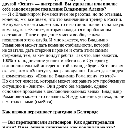
другой «Зенит» — питерский. Вы удивлены или вполне
себе закономерное появление Владимира Алекно?
— Я с Владимиром Романовичем не работал, но по отзывам,
конечно, мы все знаем, что это величайший тренер в России.
Не думаю, что это может как-то негативно повлиять на такую
команду, как «Зенит», которая находится в проблемном
состоянии. Такое ощущение у меня вообще с начала
появления этого клуба. И мне кажется, что Владимир
Романович может дать команде стабильности, которой
не хватало, дать стержня игрокам и стать этим самым
стержнем, тем, за кем пойдут ребята. Так что, мне кажется,
100% это подписание усилит и «Зенит», и Суперлигу,
и дополнительный интерес к этой команде будет. Хотя нельзя
сказать, что к «Зениту» у нас равнодушны. Где-то даже видел
в комментариях: «Если не Владимир Романович, то кто?»
Но он тот человек, который может исправить эту проблемную
ситуацию в «Зените». Они долго без медалей, однако
основные проблемы в околоволейбольных вещах. Владимир
Романович может это наладить. Я жду, конечно, успеха, но не
в матчах с нами (смеётся).
Как игроки переживает трагедию в Белгороде
— Вы переподписали легионеров. Как адаптировался
Чжан? И вы, будучи капитаном, как повлияли на это?