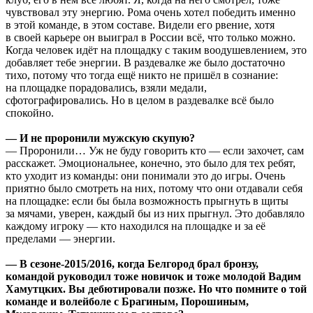
чувствовал эту энергию. Рома очень хотел победить именно
в этой команде, в этом составе. Видели его рвение, хотя
в своей карьере он выиграл в России всё, что только можно.
Когда человек идёт на площадку с таким воодушевлением, это
добавляет тебе энергии. В раздевалке же было достаточно
тихо, потому что тогда ещё никто не пришёл в сознание:
на площадке порадовались, взяли медали,
сфотографировались. Но в целом в раздевалке всё было
спокойно.
— И не проронили мужскую скупую?
— Проронили… Уж не буду говорить кто — если захочет, сам
расскажет. Эмоциональнее, конечно, это было для тех ребят,
кто уходит из команды: они понимали это до игры. Очень
приятно было смотреть на них, потому что они отдавали себя
на площадке: если бы была возможность прыгнуть в щиты
за мячами, уверен, каждый бы из них прыгнул. Это добавляло
каждому игроку — кто находился на площадке и за её
пределами — энергии.
— В сезоне-2015/2016, когда Белгород брал бронзу,
командой руководил тоже новичок и тоже молодой Вадим
Хамутцких. Вы дебютировали позже. Но что помните о той
команде и волейболе с Брагиным, Порошиным,