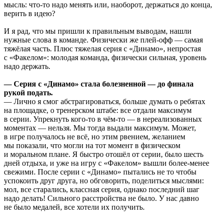
мысль: что-то надо менять или, наоборот, держаться до конца,
верить в идею?
И я рад, что мы пришли к правильным выводам, нашли
нужные слова в команде. Физически же плей-офф — самая
тяжёлая часть. Плюс тяжелая серия с «Динамо», непростая
с «Факелом»: молодая команда, физически сильная, уровень
надо держать.
— Серия с «Динамо» стала болезненной — до финала
рукой подать.
— Лично я смог абстрагироваться, больше думать о ребятах
на площадке, о тренерском штабе: все отдали максимум
в серии. Упрекнуть кого-то в чём-то — в нереализованных
моментах — нельзя. Мы тогда выдали максимум. Может,
в игре получалось не всё, но этим рвением, желанием
мы показали, что могли на тот момент в физическом
и моральном плане. Я быстро отошёл от серии, было шесть
дней отдыха, и уже на игру с «Факелом» вышли более-менее
свежими. После серии с «Динамо» пытались не то чтобы
успокоить друг друга, но обговорить, поделиться мыслями:
мол, все старались, классная серия, однако последний шаг
надо делать! Сильного расстройства не было. У нас давно
не было медалей, все хотели их получить.