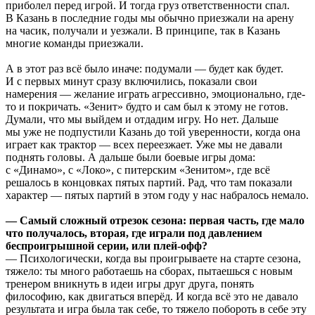
приболел перед игрой. И тогда груз ответственности спал.
В Казань в последние годы мы обычно приезжали на арену
на часик, получали и уезжали. В принципе, так в Казань
многие команды приезжали.
А в этот раз всё было иначе: подумали — будет как будет.
И с первых минут сразу включились, показали свои
намерения — желание играть агрессивно, эмоционально, где-
то и покричать. «Зенит» будто и сам был к этому не готов.
Думали, что мы выйдем и отдадим игру. Но нет. Дальше
мы уже не подпустили Казань до той уверенности, когда она
играет как трактор — всех переезжает. Уже мы не давали
поднять головы. А дальше были боевые игры дома:
с «Динамо», с «Локо», с питерским «Зенитом», где всё
решалось в концовках пятых партий. Рад, что там показали
характер — пятых партий в этом году у нас набралось немало.
— Самый сложный отрезок сезона: первая часть, где мало
что получалось, вторая, где играли под давлением
беспроигрышной серии, или плей-офф?
— Психологически, когда вы проигрываете на старте сезона,
тяжело: ты много работаешь на сборах, пытаешься с новым
тренером вникнуть в идеи игры друг друга, понять
философию, как двигаться вперёд. И когда всё это не давало
результата и игра была так себе, то тяжело побороть в себе эту