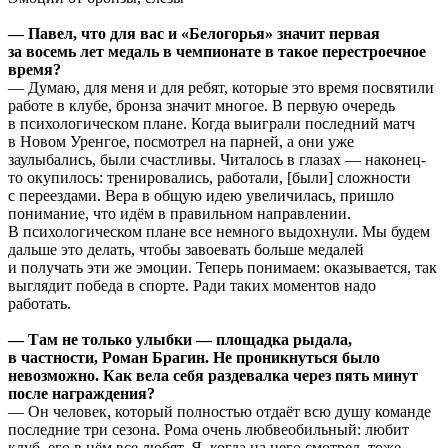
— Павел, что для вас и «Белогорья» значит первая
за восемь лет медаль в чемпионате в такое перестроечное
время?
— Думаю, для меня и для ребят, которые это время посвятили
работе в клубе, бронза значит многое. В первую очередь
в психологическом плане. Когда выиграли последний матч
в Новом Уренгое, посмотрел на парней, а они уже
заулыбались, были счастливы. Читалось в глазах — наконец-
то окупилось: тренировались, работали, [были] сложности
с переездами. Вера в общую идею увеличилась, пришло
понимание, что идём в правильном направлении.
В психологическом плане все немного выдохнули. Мы будем
дальше это делать, чтобы завоевать больше медалей
и получать эти же эмоции. Теперь понимаем: оказывается, так
выглядит победа в спорте. Ради таких моментов надо
работать.
— Там не только улыбки — площадка рыдала,
в частности, Роман Брагин. Не проникнуться было
невозможно. Как вела себя раздевалка через пять минут
после награждения?
— Он человек, который полностью отдаёт всю душу команде
последние три сезона. Рома очень любвеобильный: любит
клуб, его в нём все любят. Я, когда на него смотрел, тоже