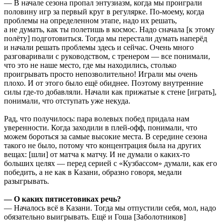
— В начале сезона пропал энтузиазм, когда мы проиграли
половину игр за первый круг в регулярке. По-моему, когда
проблемы на определенном этапе, надо их решать,
а не думать, как ты полетишь в космос. Надо сначала [к этому
полёту] подготовиться. Тогда мы перестали думать наперёд
и начали решать проблемы здесь и сейчас. Очень много
разговаривали с руководством, с тренером — все понимали,
что это не наше место, где мы находились, столько
проигрывать просто непозволительно! Играли мы очень
плохо. И от этого было ещё обиднее. Поэтому внутренние
силы где-то добавляли. Начали как прижатые к стене [играть],
понимали, что отступать уже некуда.
Рад, что получилось: пара волевых побед придала нам
уверенности. Когда заходили в плей-офф, понимали, что
можем бороться за самые высокие места. В середине сезона
такого не было, потому что концентрация была на других
вещах: [шли] от матча к матчу. И не думали о каких-то
больших целях — перед серией с «Кузбассом» думали, как его
победить, а не как в Казани, образно говоря, медали
разыгрывать.
— О каких пятисетовиках речь?
— Началось всё в Казани. Тогда мы отпустили себя, мол, надо
обязательно выигрывать. Ещё и Гоша [Заболотников]