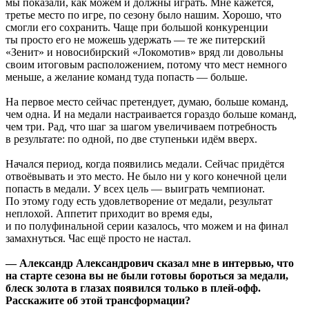
мы показали, как можем и должны играть. Мне кажется,
третье место по игре, по сезону было нашим. Хорошо, что
смогли его сохранить. Чаще при большой конкуренции
ты просто его не можешь удержать — те же питерский
«Зенит» и новосибирский «Локомотив» вряд ли довольны
своим итоговым расположением, потому что мест немного
меньше, а желание команд туда попасть — больше.
На первое место сейчас претендует, думаю, больше команд,
чем одна. И на медали настраивается гораздо больше команд,
чем три. Рад, что шаг за шагом увеличиваем потребность
в результате: по одной, по две ступеньки идём вверх.
Начался период, когда появились медали. Сейчас придётся
отвоёвывать и это место. Не было ни у кого конечной цели
попасть в медали. У всех цель — выиграть чемпионат.
По этому году есть удовлетворение от медали, результат
неплохой. Аппетит приходит во время еды,
и по полуфинальной серии казалось, что можем и на финал
замахнуться. Час ещё просто не настал.
— Александр Александрович сказал мне в интервью, что
на старте сезона вы не были готовы бороться за медали,
блеск золота в глазах появился только в плей-офф.
Расскажите об этой трансформации?