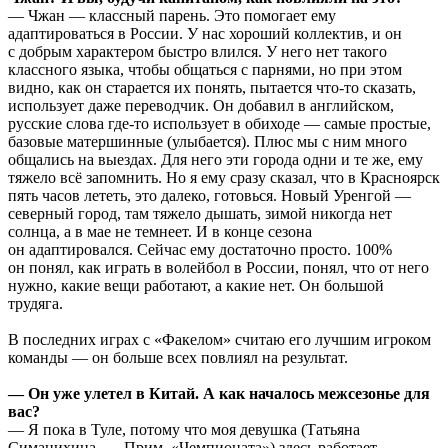
— Чжан — классный парень. Это помогает ему
адаптироваться в России. У нас хороший коллектив, и он
с добрым характером быстро влился. У него нет такого
классного языка, чтобы общаться с парнями, но при этом
видно, как он старается их понять, пытается что-то сказать,
использует даже переводчик. Он добавил в английском,
русские слова где-то использует в обиходе — самые простые,
базовые матершинные (улыбается). Плюс мы с ним много
общались на выездах. Для него эти города одни и те же, ему
тяжело всё запомнить. Но я ему сразу сказал, что в Красноярск
пять часов лететь, это далеко, готовься. Новый Уренгой —
северный город, там тяжело дышать, зимой никогда нет
солнца, а в мае не темнеет. И в конце сезона
он адаптировался. Сейчас ему достаточно просто. 100%
он понял, как играть в волейбол в России, понял, что от него
нужно, какие вещи работают, а какие нет. Он большой
трудяга.
В последних играх с «Факелом» считаю его лучшим игроком
команды — он больше всех повлиял на результат.
— Он уже улетел в Китай. А как началось межсезонье для
вас?
— Я пока в Туле, потому что моя девушка (Татьяна
Симанихина. — Прим. «Чемпионата») здесь работает.