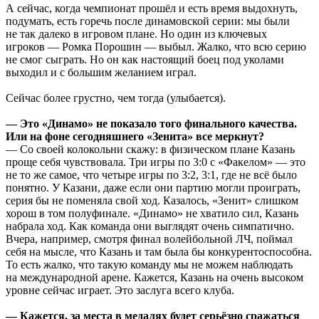
А сейчас, когда чемпионат прошёл и есть время выдохнуть,
подумать, есть горечь после динамовской серии: мы были
не так далеко в игровом плане. Но один из ключевых
игроков — Ромка Порошин — выбыл. Жалко, что всю серию
не смог сыграть. Но он как настоящий боец под уколами
выходил и с большим желанием играл.
Сейчас более грустно, чем тогда (улыбается).
— Это «Динамо» не показало того финального качества.
Или на фоне сегодняшнего «Зенита» все меркнут?
— Со своей колокольни скажу: в физическом плане Казань
проще себя чувствовала. Три игры по 3:0 с «Факелом» — это
не то же самое, что четыре игры по 3:2, 3:1, где не всё было
понятно. У Казани, даже если они партию могли проиграть,
серия бы не поменяла свой ход. Казалось, «Зенит» слишком
хорош в том полуфинале. «Динамо» не хватило сил, Казань
набрала ход. Как команда они выглядят очень симпатично.
Вчера, например, смотря финал волейбольной ЛЧ, поймал
себя на мысле, что Казань и там была бы конкурентоспособна.
То есть жалко, что такую команду мы не можем наблюдать
на международной арене. Кажется, Казань на очень высоком
уровне сейчас играет. Это заслуга всего клуба.
— Кажется, за места в медалях будет серьёзно сражаться